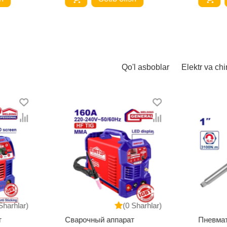
Qo'l asboblar
Elektr va chi
Sharhlar)
(0 Sharhlar)
т
Сварочный аппарат
Пневма