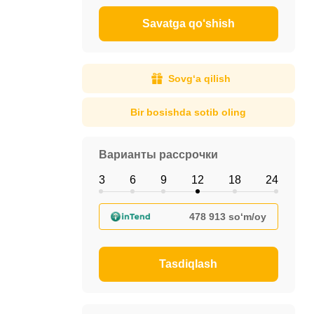
Savatga qo‘shish
Sovg‘a qilish
Bir bosishda sotib oling
Варианты рассрочки
3
6
9
12
18
24
478 913 so‘m/oy
Tasdiqlash