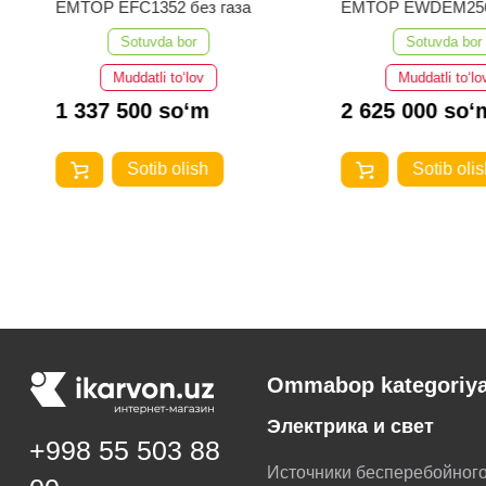
EMTOP EFC1352 без газа
EMTOP EWDEM25
MMA/TIG Lift
Sotuvda bor
Sotuvda bor
Muddatli to‘lov
Muddatli to‘lo
1 337 500 so‘m
2 625 000 so‘
Sotib olish
Sotib olis
Ommabop kategoriya
Электрика и свет
+998 55 503 88
Источники бесперебойног