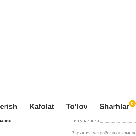
0
erish
Kafolat
To‘lov
Sharhlar
мания
Тип упаковки
Зарядное устройство в компл