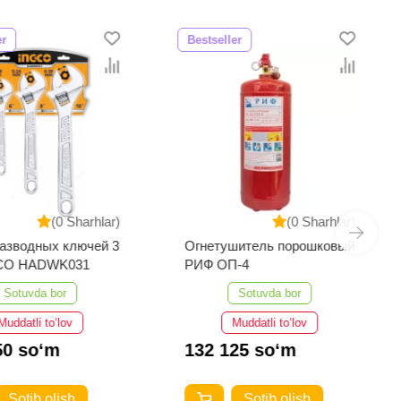
er
Bestseller
(0 Sharhlar)
(0 Sharhlar)
азводных ключей 3
Огнетушитель порошковый
CO HADWK031
РИФ ОП-4
Sotuvda bor
Sotuvda bor
Muddatli to‘lov
Muddatli to‘lov
50 so‘m
132 125 so‘m
Sotib olish
Sotib olish