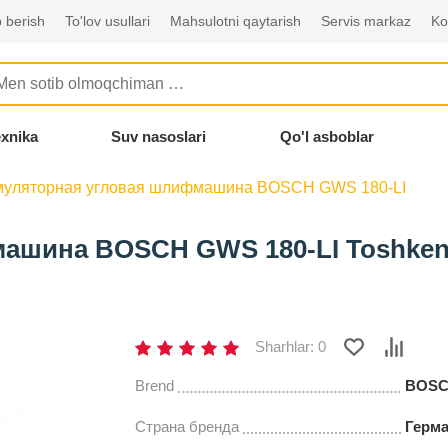
 berish
To'lov usullari
Mahsulotni qaytarish
Servis markaz
Ko
exnika
Suv nasoslari
Qo'l asboblar
муляторная угловая шлифмашина BOSCH GWS 180-LI
ашина BOSCH GWS 180-LI Toshken
Sharhlar: 0
Brend
BOS
Страна бренда
Герм