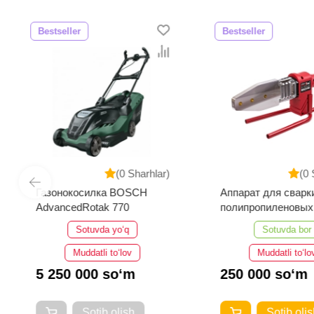
Bestseller
Bestseller
(0 Sharhlar)
(0 
Газонокосилка BOSCH
Аппарат для сварк
AdvancedRotak 770
полипропиленовых
Number One EPC40
Sotuvda yo‘q
Sotuvda bor
Muddatli to‘lov
Muddatli to‘lo
5 250 000 so‘m
250 000 so‘m
Sotib olish
Sotib olis