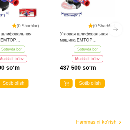
(0 Sharhlar)
(0 Sharhlar)
я шлифовальная
Угловая шлифовальная
 EMTOP
машина EMTOP
093
EAGR11053
Sotuvda bor
Sotuvda bor
Muddatli to‘lov
Muddatli to‘lov
00 so‘m
437 500 so‘m
Sotib olish
Sotib olish
Hammasini ko‘rish