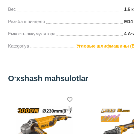
Вес
1.6 к
Резьба шпинделя
М14
Емкость аккумулятора
4 А·
Kategoriya
Угловые шлифмашины (Б
O‘xshash mahsulotlar