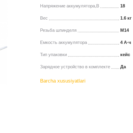
Напряжение аккумулятора,В
18
Вес
1.6 кг
Резьба шпинделя
М14
Емкость аккумулятора
4 А·ч
Тип упаковки
кейс
Зарядное устройство в комплекте
Да
Barcha xususiyatlari