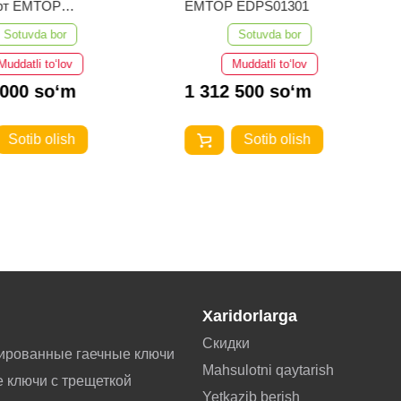
ёрт EMTOP
EMTOP EDPS01301
3101
Sotuvda bor
Sotuvda bor
Muddatli to‘lov
Muddatli to‘lov
 000 so‘m
1 312 500 so‘m
Sotib olish
Sotib olish
Xaridorlarga
Скидки
ированные гаечные ключи
Mahsulotni qaytarish
 ключи с трещеткой
Yetkazib berish