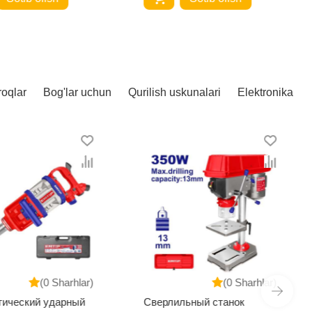
roqlar
Bog'lar uchun
Qurilish uskunalari
Elektronika
(0 Sharhlar)
(0 Sharhlar)
тический ударный
Сверлильный станок