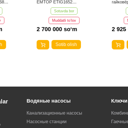
68
EMTOP ETIG1652
гайков
TIG/MMA
EATL01
Sotuvda bor
v
Muddatli to‘lov
m
2 700 000 so‘m
2 925
h
Sotib olish
Водяные насосы
Ключи
lar
Канализационные насосы
Комбин
Насосные станции
Гаечные
о