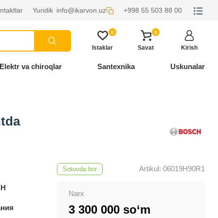
ntaktlar
Yuridik
info@ikarvon.uz
+998 55 503 88 00
0
0
Istaklar
Savat
Kirish
Elektr va chiroqlar
Santexnika
Uskunalar
tda
Artikul: 06019H90R1
Sotuvda bor
CH
Narx
3 300 000 so‘m
ания