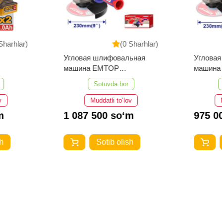
Sharhlar)
(0 Sharhlar)
Угловая шлифовальная
Углова
машина EMTOP
машина
EAGR26093
EAGR24
Sotuvda bor
v
Muddatli to‘lov
m
1 087 500 so‘m
975 0
h
Sotib olish