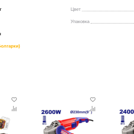
г
Цвет
Упаковка
ч
олгарки)