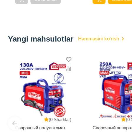
Yangi mahsulotlar
Hammasini ko‘rish
(0 Sharhlar)
(0 
Сварочный полуавтомат
Сварочный аппара