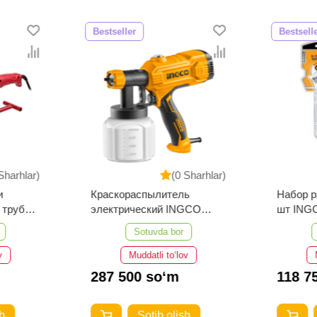
Bestseller
Bestsell
Sharhlar)
(0 Sharhlar)
и
Краскораспылитель
Набор р
 труб
электрический INGCO
шт ING
/15-1
SPG3508 450 w
Sotuvda bor
v
Muddatli to‘lov
287 500 so‘m
118 7
h
Sotib olish