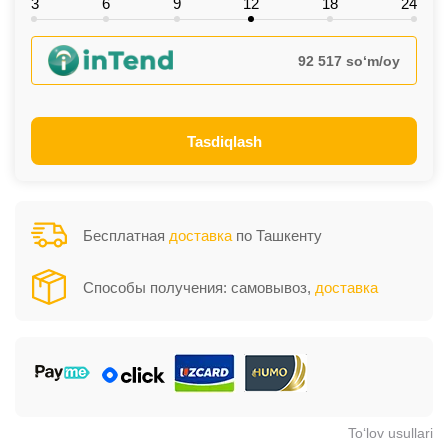
3
6
9
12
18
24
92 517 so‘m/oy
Tasdiqlash
Бесплатная
доставка
по Ташкенту
Способы получения: самовывоз,
доставка
To‘lov usullari