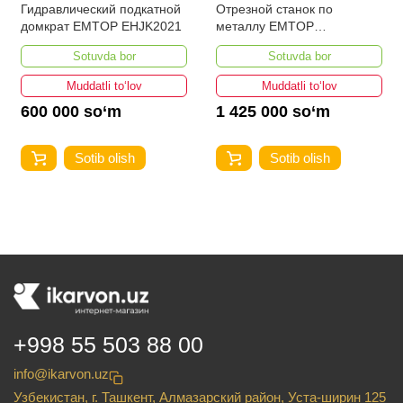
Гидравлический подкатной
Отрезной станок по
домкрат EMTOP EHJK2021
металлу EMTOP
ECFS35528
Sotuvda bor
Sotuvda bor
Muddatli to‘lov
Muddatli to‘lov
600 000 so‘m
1 425 000 so‘m
Sotib olish
Sotib olish
+998 55 503 88 00
info@ikarvon.uz
Узбекистан, г. Ташкент, Алмазарский район, Уста-ширин 125