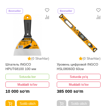
Bestseller
Bestseller
(0 Sharhlar)
(0 Sharhlar)
Шпатель INGCO
Уровень цифровой INGCO
HPUT68100 100 мм
HSL08060D 60см
Sotuvda bor
Sotuvda yo‘q
Muddatli to‘lov
Muddatli to‘lov
10 000 so‘m
385 000 so‘m
Sotib olish
Sotib olish