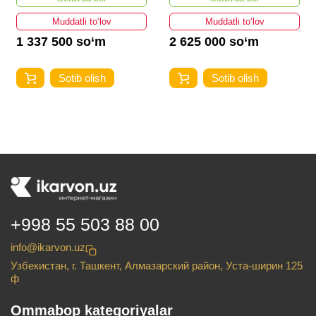
Muddatli to‘lov
Muddatli to‘lov
1 337 500 so‘m
2 625 000 so‘m
Sotib olish
Sotib olish
+998 55 503 88 00
info@ikarvon.uz
Узбекистан, г. Ташкент, Алмазарский район, Уста-ширин 125
ф
Ommabop kategoriyalar