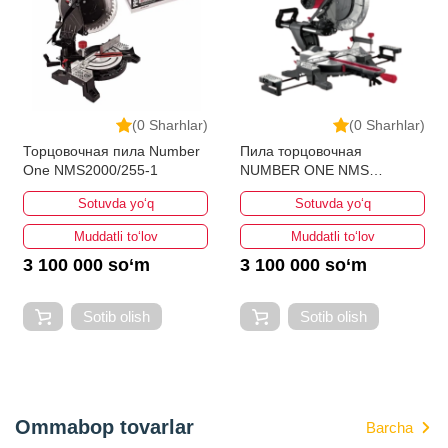
(0 Sharhlar)
(0 Sharhlar)
Торцовочная пила Number
Пила торцовочная
One NMS2000/255-1
NUMBER ONE NMS
2500/305-1SL
Sotuvda yo‘q
Sotuvda yo‘q
Muddatli to‘lov
Muddatli to‘lov
3 100 000 so‘m
3 100 000 so‘m
Sotib olish
Sotib olish
Ommabop tovarlar
Barcha