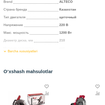
Brend
ALTECO
Страна бренда
Казахстан
Тип двигателя
щеточный
Напряжение
220 В
Макс. мощность
1200 Вт
Диаметр диска, мм
210
Наличие подсветки
нет
Barcha xususiyatlari
Регулировка глубины реза
Нет
Регулировка оборотов
нет
O‘xshash mahsulotlar
Kategoriya
Пилы торцовочные