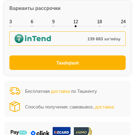
Варианты рассрочки
3
6
9
12
18
24
139 683 so‘m/oy
Tasdiqlash
Бесплатная
доставка
по Ташкенту
Способы получения: самовывоз,
доставка