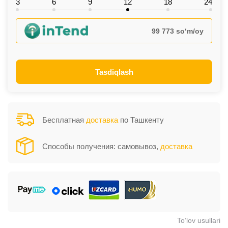
3
6
9
12
18
24
99 773 so‘m/oy
Tasdiqlash
Бесплатная
доставка
по Ташкенту
Способы получения: самовывоз,
доставка
To‘lov usullari