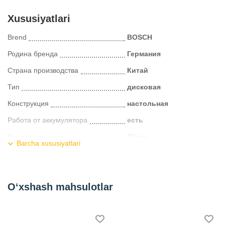
Xususiyatlari
Brend
BOSCH
Родина бренда
Германия
Страна производства
Китай
Тип
дисковая
Конструкция
настольная
Работа от аккумулятора
есть
Высота пропила
70 мм
Barcha xususiyatlari
Диаметр диска
216 мм
Скорость вращения, об/мин
4500
O‘xshash mahsulotlar
Тип аккумулятора
Li-Ion
Вес в транспортной упаковке
24 кг
Kategoriya
Настольные пилы