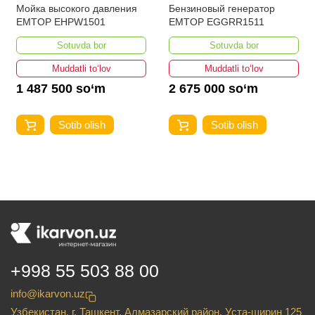
Мойка высокого давления
Бензиновый генератор
EMTOP EHPW1501
EMTOP EGGRR1511
Sotuvda bor
Sotuvda bor
Muddatli to‘lov
Muddatli to‘lov
1 487 500 so‘m
2 675 000 so‘m
Sotib olish
Sotib olish
+998 55 503 88 00
info@ikarvon.uz
Узбекистан, г. Ташкент, Алмазарский район, Уста-ширин 125