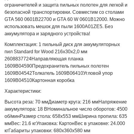
ограничителей и защита пильных полотен для легкой и 
безопасной транспортировки. Совместим со столами 
GTA 560 0601B22700 и GTA 60 W 0601B12000. Можно 
использовать мешок для пыли 1600A01ZE5. Без 
аккумулятора и зарядного устройства!
Комплектация: 
1 пильный диск для аккумуляторных 
пил Standard for Wood 216x30x2,0 мм 
2608837724Направляющая планка 
1609B04590Предохранитель пильных полотен 
1609B04542Толкатель 1609B06410Угловой упор 
1609B04510Картонная коробка
Характеристики: 
Высота реза: 70 ммДиаметр круга: 216 ммНапряжение 
аккумулятора: 18 ВНоминальное число оборотов: 4500 
об/минРазмер стола: 658х553 ммШирина пропила: 635 
ммВес: 21.6 кгУпаковка: КартонВес в упаковке: 24.000 
кгГабариты упаковки: 680х360х580 мм