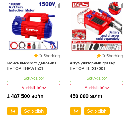
(0 Sharhlar)
(0 Sharhlar)
Мойка высокого давления
Аккумуляторный гравёр
EMTOP EHPW1501
EMTOP ELDG2001
Sotuvda bor
Sotuvda bor
Muddatli to‘lov
Muddatli to‘lov
1 487 500 so‘m
450 000 so‘m
Sotib olish
Sotib olish