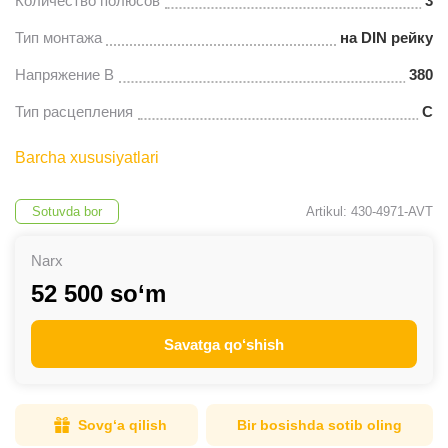
Количество полюсов
3
Тип монтажа
на DIN рейку
Напряжение В
380
Тип расцепления
С
Barcha xususiyatlari
Sotuvda bor
Artikul: 430-4971-AVT
Narx
52 500 so‘m
Savatga qo‘shish
Sovg‘a qilish
Bir bosishda sotib oling