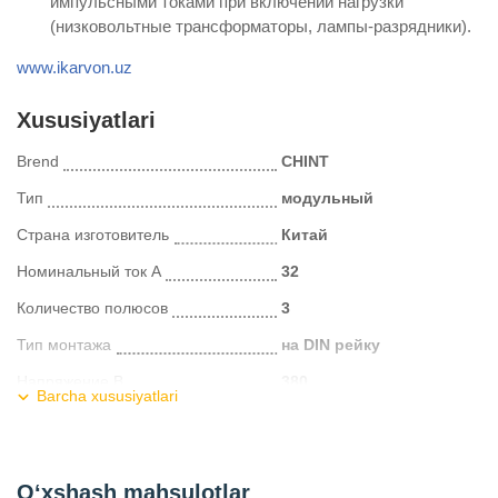
импульсными токами при включении нагрузки
(низковольтные трансформаторы, лампы-разрядники).
www.ikarvon.uz
Xususiyatlari
Brend
CHINT
Тип
модульный
Страна изготовитель
Китай
Номинальный ток А
32
Количество полюсов
3
Тип монтажа
на DIN рейку
Напряжение В
380
Barcha xususiyatlari
Тип расцепления
С
Отключающая способ
6
O‘xshash mahsulotlar
Kategoriya
Автоматические выключатели