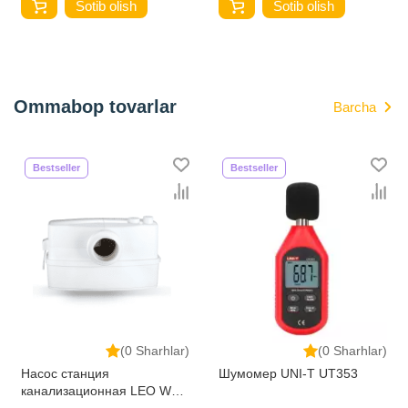
Sotib olish
Sotib olish
Ommabop tovarlar
Barcha
Bestseller
Bestseller
(0 Sharhlar)
(0 Sharhlar)
Насос станция
Шумомер UNI-T UT353
канализационная LEO WC-
600