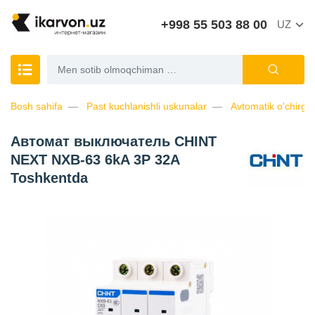
+998 55 503 88 00
UZ
Bosh sahifa
Past kuchlanishli uskunalar
Avtomatik o'chirgic
Автомат выключатель CHINT
NEXT NXB-63 6kA 3P 32A
Toshkentda