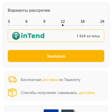
Варианты рассрочки
3
6
9
12
18
24
7 619 so‘m/oy
Tasdiqlash
Бесплатная
доставка
по Ташкенту
Способы получения: самовывоз,
доставка