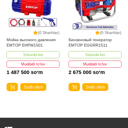
(0 Sharhlar)
(0 Sharhlar)
Мойка высокого давления
Бензиновый генератор
EMTOP EHPW1501
EMTOP EGGRR1511
Sotuvda bor
Sotuvda bor
Muddatli to‘lov
Muddatli to‘lov
1 487 500 so‘m
2 675 000 so‘m
Sotib olish
Sotib olish