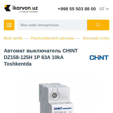
+998 55 503 88 00
UZ
Bosh sahifa
Past kuchlanishli uskunalar
Avtomatik o'chirgic
Автомат выключатель CHINT
DZ158-125H 1P 63A 10kA
Toshkentda