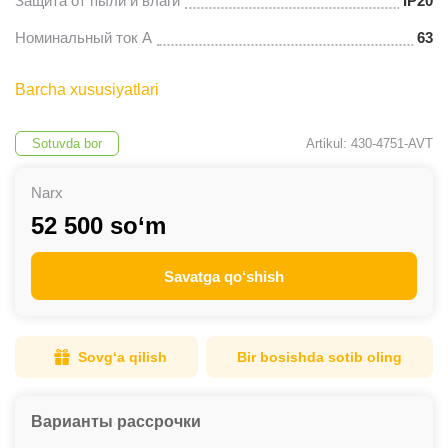
Защита от пыли и влаги
IP20
Номинальный ток А
63
Barcha xususiyatlari
Sotuvda bor
Artikul: 430-4751-AVT
Narx
52 500 so‘m
Savatga qo‘shish
Sovg‘a qilish
Bir bosishda sotib oling
Варианты рассрочки