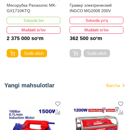
Мясорубка Panasonic MK-
Гравер электрический
GX1710KTQ
INGCO MG2008 200V
Sotuvda bor
Sotuvda yo‘q
Muddatli to‘lov
Muddatli to‘lov
2 375 000 so‘m
362 500 so‘m
Sotib olish
Sotib olish
Yangi mahsulotlar
Barcha