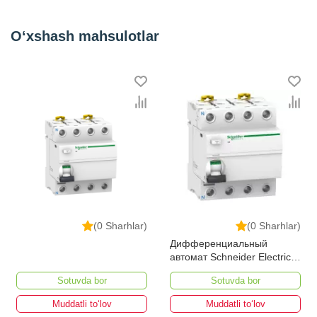
O‘xshash mahsulotlar
(0 Sharhlar)
(0 Sharhlar)
Дифференциальный
автомат Schneider Electric
A9R41425 Acti 9 УЗО iID 4P
Sotuvda bor
Sotuvda bor
25А 30мА
Muddatli to‘lov
Muddatli to‘lov