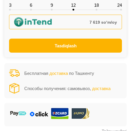
3
6
9
12
18
24
7 619 so‘m/oy
Tasdiqlash
Бесплатная
доставка
по Ташкенту
Способы получения: самовывоз,
доставка