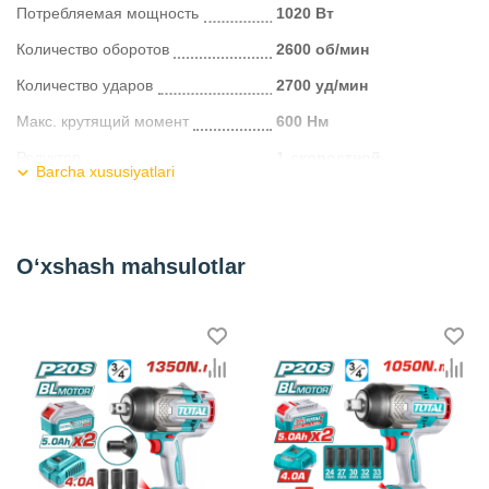
Потребляемая мощность
1020 Вт
Количество оборотов
2600 об/мин
Количество ударов
2700 уд/мин
Макс. крутящий момент
600 Нм
Редуктор
1-скоростной
Barcha xususiyatlari
Количество скоростей
1
Реверс
на пусковой кнопке
O‘xshash mahsulotlar
Тип патрона
квадрат
Размер квадрата
1/2''
Функции
ударный режим
Комплектация
кейс (сумка)
Kategoriya
Гайковерты