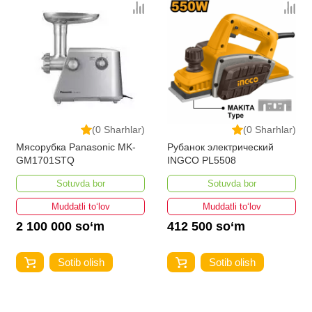
(0 Sharhlar)
(0 Sharhlar)
Мясорубка Panasonic MK-
Рубанок электрический
GM1701STQ
INGCO PL5508
Sotuvda bor
Sotuvda bor
Muddatli to‘lov
Muddatli to‘lov
2 100 000 so‘m
412 500 so‘m
Sotib olish
Sotib olish