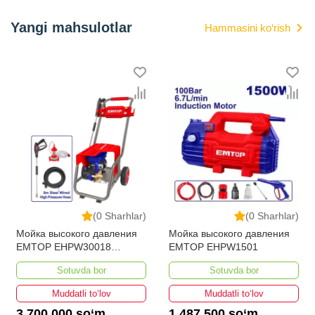
Yangi mahsulotlar
Hammasini ko‘rish
(0 Sharhlar)
(0 Sharhlar)
Мойка высокого давления
Мойка высокого давления
EMTOP EHPW30018
EMTOP EHPW1501
промышленная
Sotuvda bor
Sotuvda bor
Muddatli to‘lov
Muddatli to‘lov
3 700 000 so‘m
1 487 500 so‘m