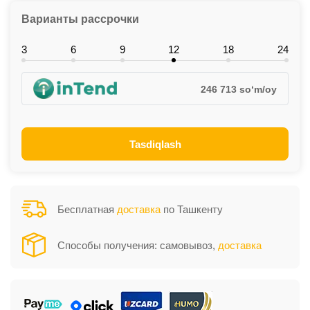
Варианты рассрочки
3
6
9
12
18
24
246 713 so‘m/oy
Tasdiqlash
Бесплатная
доставка
по Ташкенту
Способы получения: самовывоз,
доставка