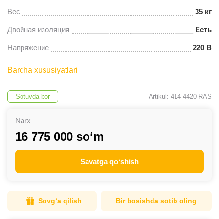
Вес
35 кг
Двойная изоляция
Есть
Напряжение
220 В
Barcha xususiyatlari
Sotuvda bor
Artikul: 414-4420-RAS
Narx
16 775 000 so‘m
Savatga qo‘shish
Sovg‘a qilish
Bir bosishda sotib oling