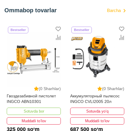
Ommabop tovarlar
Barcha
Bestseller
Bestseller
(0 Sharhlar)
(0 Sharhlar)
Аккумуляторный пылесос
Шумомер UNI-T UT353
INGCO CVLI2005 20л
Sotuvda yo‘q
Sotuvda bor
Muddatli to‘lov
Muddatli to‘lov
687 500 so‘m
250 000 so‘m