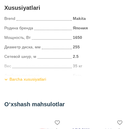
Xususiyatlari
Brend
Makita
Родина бренда
Япония
Мощность, Вт
1650
Диаметр диска, мм
255
Сетевой шнур, м
2.5
Вес
35 кг
Двойная изоляция
Есть
Barcha xususiyatlari
Напряжение
220 В
Электрический тормоз двигателя
есть
O‘xshash mahsulotlar
Посадочное отверстие, мм
30
Kategoriya
Настольные пилы