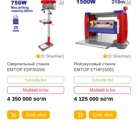
(0 Sharhlar)
(0 Sharhlar)
Рейсмусовый станок
EMTOP ETHP15001
Sotuvda bor
Sotuvda bor
Muddatli to‘lov
Muddatli to‘lov
4 125 000 so‘m
575 000 so‘m
Sotib olish
Sotib olish