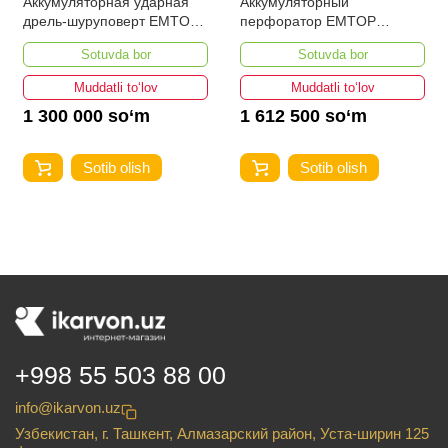
Аккумуляторный
Аккумуляторная угловая
перфоратор EMTOP
шлифмашина EMTOP
ELRH202862
ELAG2120252
Sotuvda bor
Sotuvda bor
Muddatli to‘lov
Muddatli to‘lov
1 612 500 so‘m
1 250 000 so‘m
Sotib olish
Sotib olish
+998 55 503 88 00
info@ikarvon.uz
Узбекистан, г. Ташкент, Алмазарский район, Уста-ширин 125