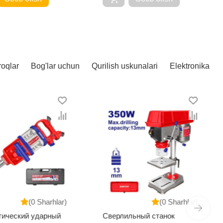
roqlar
Bog'lar uchun
Qurilish uskunalari
Elektronika
(0 Sharhlar)
(0 Sharhlar)
тический ударный
Сверлильный станок