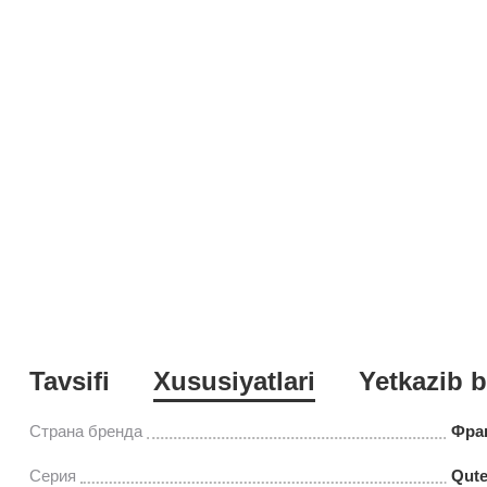
Tavsifi
Xususiyatlari
Yetkazib b
Страна бренда
Фра
Серия
Qut