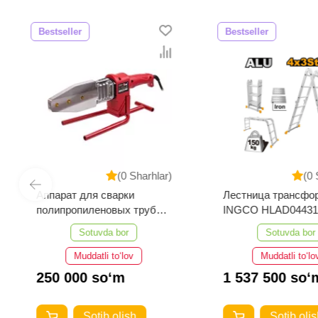
Bestseller
Bestseller
(0 Sharhlar)
(0 
Аппарат для сварки
Лестница трансфо
полипропиленовых труб
INGCO HLAD04431
Number One EPC40/15-1
Sotuvda bor
Sotuvda bor
Muddatli to‘lov
Muddatli to‘lo
250 000 so‘m
1 537 500 so‘
Sotib olish
Sotib olis