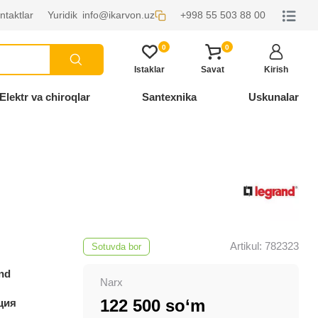
ntaktlar
Yuridik
info@ikarvon.uz
+998 55 503 88 00
0
0
Istaklar
Savat
Kirish
Elektr va chiroqlar
Santexnika
Uskunalar
Artikul: 782323
Sotuvda bor
nd
Narx
122 500 so‘m
ция