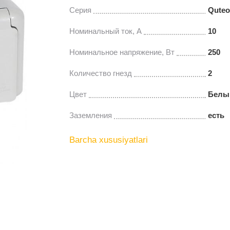
Серия
Quteo
Нoминальный ток, A
10
Номинальное напряжение, Вт
250
Количество гнезд
2
Цвeт
Белы
Заземления
есть
Barcha xususiyatlari