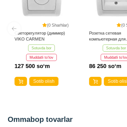
(0 Sharhlar)
(0 
Светорегулятор (диммер)
Розетка сетевая
VIKO CARMEN
компьютерная для
интернет VIKO C
Sotuvda bor
Sotuvda bor
Muddatli to‘lov
Muddatli to‘lo
127 500 so‘m
86 250 so‘m
Sotib olish
Sotib olis
Ommabop tovarlar