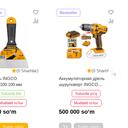
er
Bestseller
(0 Sharhlar)
(0 Sharhlar)
ь INGCO
Аккумуляторная дрель
100 100 мм
шуруповерт INGCO
CDLI200518
Sotuvda bor
Sotuvda yo‘q
Muddatli to‘lov
Muddatli to‘lov
0 so‘m
500 000 so‘m
Sotib olish
Sotib olish