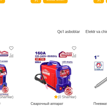
Qo'l asboblar
Elektr va chi
Sharhlar)
(0 Sharhlar)
т
Сварочный аппарат
Пневма