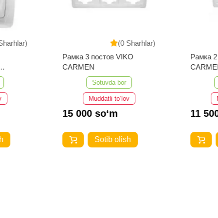
Sharhlar)
(0 Sharhlar)
Рамка 3 постов VIKO
Рамка 2
CARMEN
CARME
ARMEN
Sotuvda bor
v
Muddatli to‘lov
15 000 so‘m
11 50
h
Sotib olish