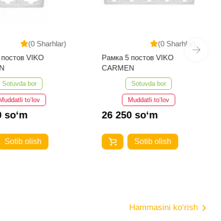
(0 Sharhlar)
(0 Sharhlar)
 постов VIKO
Рамка 5 постов VIKO
N
CARMEN
Sotuvda bor
Sotuvda bor
Muddatli to‘lov
Muddatli to‘lov
0 so‘m
26 250 so‘m
Sotib olish
Sotib olish
Hammasini ko‘rish