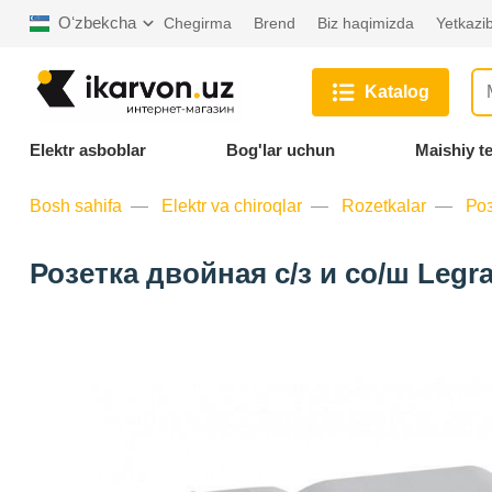
Oʻzbekcha
Chegirma
Brend
Biz haqimizda
Yetkazib
Katalog
Elektr asboblar
Bog'lar uchun
Maishiy t
Bosh sahifa
Elektr va chiroqlar
Rozetkalar
Роз
Розетка двойная с/з и со/ш Legr