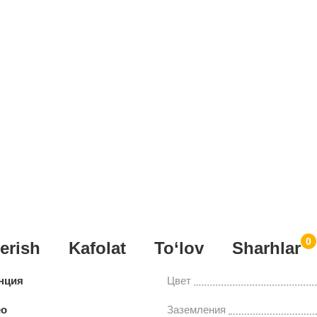
0
erish
Kafolat
To‘lov
Sharhlar
нция
Цвeт
eo
Заземления