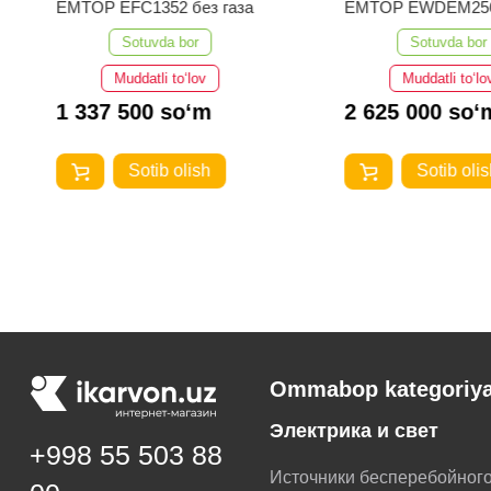
EMTOP EFC1352 без газа
EMTOP EWDEM25
MMA/TIG Lift
Sotuvda bor
Sotuvda bor
Muddatli to‘lov
Muddatli to‘lo
1 337 500 so‘m
2 625 000 so‘
Sotib olish
Sotib olis
Ommabop kategoriya
Электрика и свет
+998 55 503 88
Источники бесперебойног