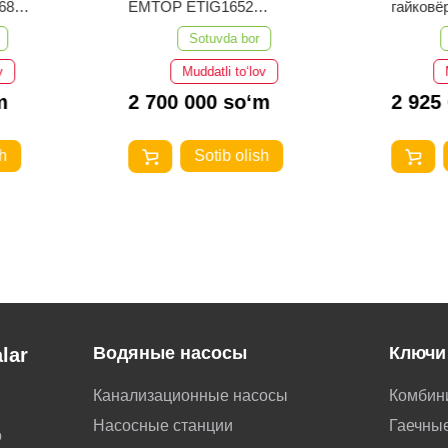
68
EMTOP ETIG1652
гайков
TIG/MMA
EATL01
Sotuvda bor
v
Muddatli to‘lov
m
2 700 000 so‘m
2 925
h
Sotib olish
Водяные насосы
Ключи
lar
Канализационные насосы
Комбин
Насосные станции
Гаечные
о