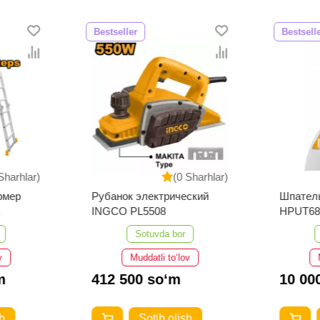
Bestseller
Bestsell
Sharhlar)
(0 Sharhlar)
рмер
Рубанок электрический
Шпател
INGCO PL5508
HPUT68
Sotuvda bor
v
Muddatli to‘lov
m
412 500 so‘m
10 00
h
Sotib olish