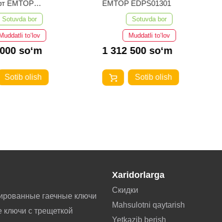
ёрт EMTOP
EMTOP EDPS01301
3101
Sotuvda bor
Sotuvda bor
Muddatli to‘lov
Muddatli to‘lov
 000 so‘m
1 312 500 so‘m
Sotib olish
Sotib olish
Xaridorlarga
Скидки
ированные гаечные ключи
Mahsulotni qaytarish
 ключи с трещеткой
Yetkazib berish