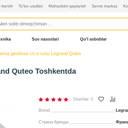
 berish
To'lov usullari
Mahsulotni qaytarish
Servis markaz
Ko
exnika
Suv nasoslari
Qo'l asboblar
етка двойная с/з и со/ш Legrand Quteo
and Quteo Toshkentda
Sharhlar: 0
Brend
Legra
Страна бренда
Фран