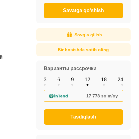
Savatga qo‘shish
Sovg‘a qilish
Bir bosishda sotib oling
й
Варианты рассрочки
3
6
9
12
18
24
17 778 so‘m/oy
Tasdiqlash