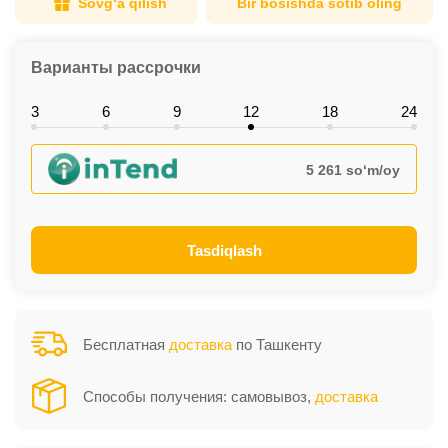
Sovg‘a qilish
Bir bosishda sotib oling
Варианты рассрочки
3
6
9
12
18
24
5 261 so‘m/oy
Tasdiqlash
Бесплатная
доставка
по Ташкенту
Способы получения: самовывоз,
доставка