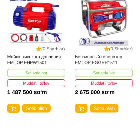
(0 Sharhlar)
(0 Sharhlar)
Мойка высокого давления
Бензиновый генератор
EMTOP EHPW1501
EMTOP EGGRR1511
Sotuvda bor
Sotuvda bor
Muddatli to‘lov
Muddatli to‘lov
1 487 500 so‘m
2 675 000 so‘m
Sotib olish
Sotib olish