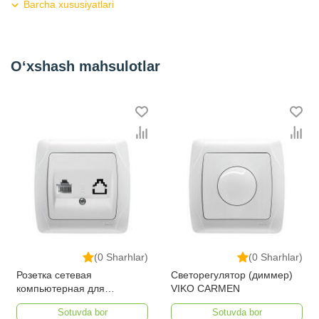
Barcha xususiyatlari
Шторки
есть
Крышка
есть
O‘xshash mahsulotlar
Габариты, мм
81 х 81 х 47
Вес, кг
0,1
Гарантия, год
1
Kategoriya
Розетки и выключатели
(0 Sharhlar)
(0 Sharhlar)
Розетка сетевая
Светорегулятор (диммер)
компьютерная для
VIKO CARMEN
интернет VIKO CARMEN
Sotuvda bor
Sotuvda bor