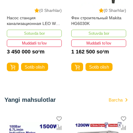
(0 Sharhlar)
(0 Sharhlar)
Насос станция
Фен строительный Makita
канализационная LEO WC-
HG6030K
600
Sotuvda bor
Sotuvda bor
Muddatli to‘lov
Muddatli to‘lov
3 450 000 so‘m
1 162 500 so‘m
Sotib olish
Sotib olish
Yangi mahsulotlar
Barcha