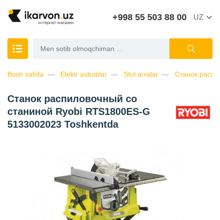
+998 55 503 88 00
UZ
Bosh sahifa
Elektr asboblar
Stol arralar
Станок распи
Станок распиловочный со
станиной Ryobi RTS1800ES-G
5133002023 Toshkentda