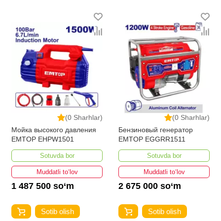
(0 Sharhlar)
(0 Sharhlar)
Мойка высокого давления
Бензиновый генератор
EMTOP EHPW1501
EMTOP EGGRR1511
Sotuvda bor
Sotuvda bor
Muddatli to‘lov
Muddatli to‘lov
1 487 500 so‘m
2 675 000 so‘m
Sotib olish
Sotib olish