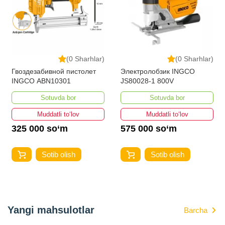
(0 Sharhlar)
(0 Sharhlar)
Гвоздезабивной пистолет
Электролобзик INGCO
INGCO ABN10301
JS80028-1 800V
Sotuvda bor
Sotuvda bor
Muddatli to‘lov
Muddatli to‘lov
325 000 so‘m
575 000 so‘m
Sotib olish
Sotib olish
Yangi mahsulotlar
Barcha