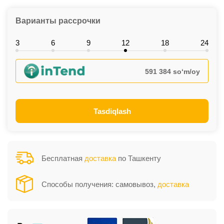
Варианты рассрочки
3
6
9
12
18
24
591 384 so‘m/oy
Tasdiqlash
Бесплатная
доставка
по Ташкенту
Способы получения: самовывоз,
доставка