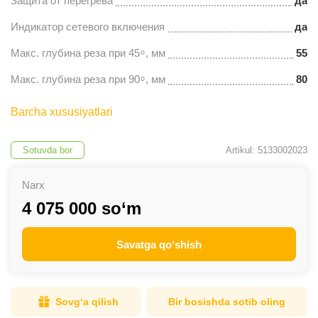
Защита от перегрева
да
Индикатор сетевого включения
да
Макс. глубина реза при 45 ͦ , мм
55
Макс. глубина реза при 90 ͦ , мм
80
Barcha xususiyatlari
Sotuvda bor
Artikul: 5133002023
Narx
4 075 000 so‘m
Savatga qo‘shish
Sovg‘a qilish
Bir bosishda sotib oling