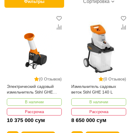
модели от Stihl, Ryobi и других ведущих
Фильтры
Сортировка
производителей. У нас можно выбрать удобный
способ оплаты, приобрести садовые измельчители
оптом и с доставкой во все регионы Узбекистана.
На сайте постоянно проходят акции, позволяющие
значительно сократить расходы покупателей. При
этом компания и без того предлагает минимальные
для Ташкента цены на лучшие измельчители веток
и травы. К преимуществам ikarvon.uz также
относятся услуги опытных консультантов.
(0 Отзывов)
(0 Отзывов)
Электрический садовый
Измельчитель садовых
измельчитель Stihl GHE
веток Stihl GHE 140 L
260.0
В наличии
В наличии
Рассрочка
Рассрочка
10 375 000 сум
8 650 000 сум