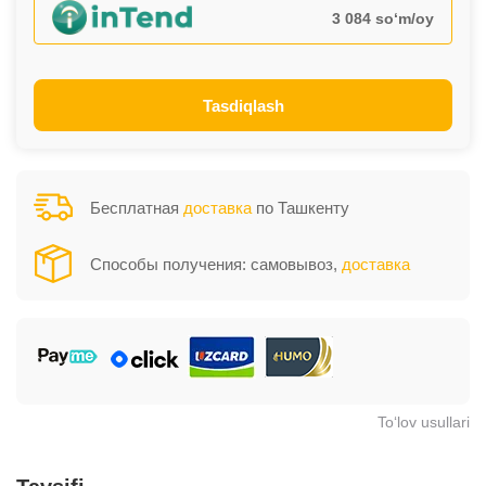
3 084 so‘m/oy
Tasdiqlash
Бесплатная
доставка
по Ташкенту
Способы получения: самовывоз,
доставка
To‘lov usullari