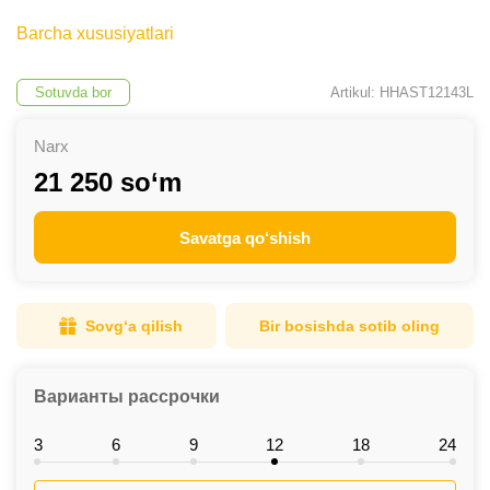
Barcha xususiyatlari
Sotuvda bor
Artikul: HHAST12143L
Narx
21 250 so‘m
Savatga qo‘shish
Sovg‘a qilish
Bir bosishda sotib oling
Варианты рассрочки
3
6
9
12
18
24