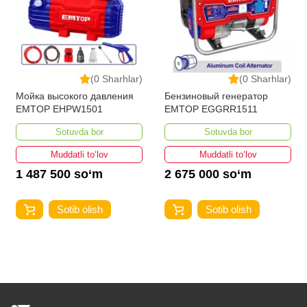
(0 Sharhlar)
(0 Sharhlar)
Мойка высокого давления
Бензиновый генератор
EMTOP EHPW1501
EMTOP EGGRR1511
Sotuvda bor
Sotuvda bor
Muddatli to‘lov
Muddatli to‘lov
1 487 500 so‘m
2 675 000 so‘m
Sotib olish
Sotib olish