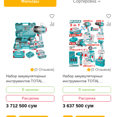
категории товара. Наборы инструментов в интернет-
Фильтры
Сортировка
магазине представлены ведущими
производителями и брендами, список которых
постоянно расширяется. Мы доставляем товар в
любом количестве по всей территории страны. Все
это дополняет лучшая по Узбекистану стоимость,
Наборы инструментов от ikarvon.uz — это самый
широкий диапазон цен. Причем здесь представлена
оптимальная цена для каждой позиции из категории
Наборы инструментов.
(0 Отзывов)
(0 Отзывов)
Набор аккумуляторных
Набор аккумуляторных
инструментов TOTAL
инструментов TOTAL
THKTHP41383
TCKLI20595
В наличии
В наличии
Рассрочка
Рассрочка
3 712 500 сум
3 637 500 сум