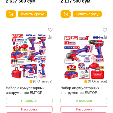
2 637 500 сум
2 137 500 сум
Купить сразу
Купить сразу
(0 Отзывов)
(0 Отзывов)
Набор аккумуляторных
Набор аккумуляторных
инструментов EMTOP
инструментов EMTOP
ECKL20595
ECKL20256
В наличии
В наличии
Рассрочка
Рассрочка