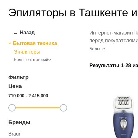
Эпиляторы в Ташкенте и
← Назад
Интернет-магазин i
перед покупателями
Бытовая техника
других известных б
Больше
Эпиляторы
оплаты и оформить
Больше категорий
привлекательные с
Результаты 1-28 из
Фильтр
Цена
710 000
-
2 415 000
Бренды
Braun