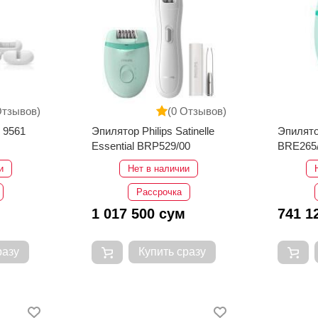
Отзывов)
(0 Отзывов)
 9561
Эпилятор Philips Satinelle
Эпилято
Essential BRP529/00
BRE265
и
Нет в наличии
Рассрочка
1 017 500 сум
741 1
разу
Купить сразу