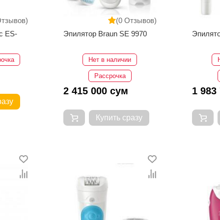
Отзывов)
(0 Отзывов)
c ES-
Эпилятор Braun SE 9970
Эпилято
рочка
Нет в наличии
Рассрочка
2 415 000 сум
1 983
разу
Купить сразу