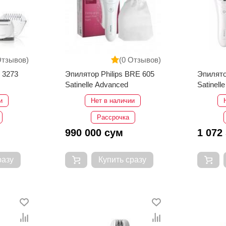
Отзывов)
(0 Отзывов)
 3273
Эпилятор Philips BRE 605
Эпилято
Satinelle Advanced
Satinell
и
Нет в наличии
Рассрочка
990 000 сум
1 072
разу
Купить сразу