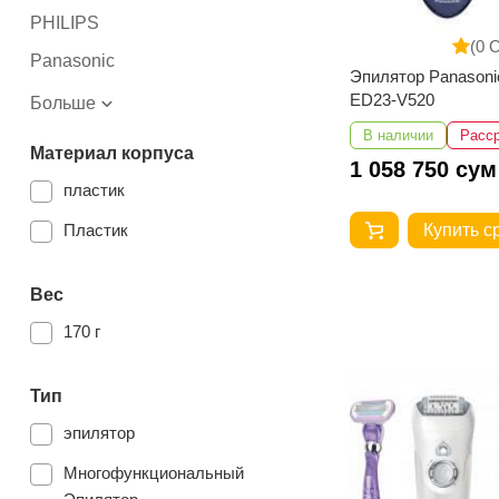
PHILIPS
(0 
Panasonic
Эпилятор Panasoni
ED23-V520
Больше
В наличии
Расс
Материал корпуса
1 058 750 сум
пластик
Пластик
Купить с
Вес
170 г
Тип
эпилятор
Многофункциональный