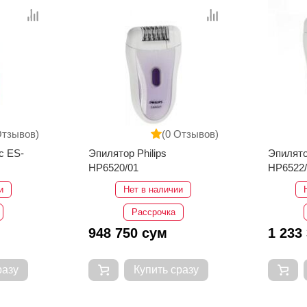
Отзывов)
(0 Отзывов)
c ES-
Эпилятор Philips
Эпилято
HP6520/01
HP6522
и
Нет в наличии
Рассрочка
948 750 сум
1 233
разу
Купить сразу