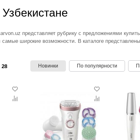
 Узбекистане
karvon.uz представляет рубрику с предложениями купит
 самые широкие возможности. В каталоге представлены л
рендов. У нас можно приобрести женские эпиляторы оп
 доставку по Узбекистану. Мы устанавливаем минималь
кидки и проводим акции, позволяющие сокращать расхо
Новинки
По популярности
П
 28