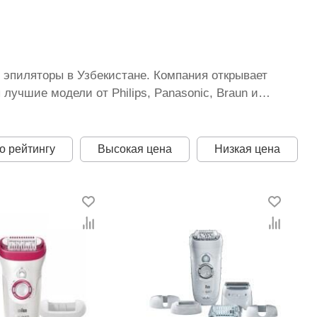
ь эпиляторы в Узбекистане. Компания открывает
учшие модели от Philips, Panasonic, Braun и
том и в розницу, выбрать оптимальный способ
ные цены на эпиляторы для женщин, предоставляем
ды.
о рейтингу
Высокая цена
Низкая цена