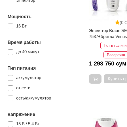
Эпилятор
Мощность
(0 
16 Вт
Эпилятор Braun SE
7537+бритва Venus
Время работы
Нет в наличи
до 40 минут
Рассрочка
1 293 750 сум
Тип питания
аккумулятор
Купить с
от сети
сеть/аккумулятор
напряжение
15 В / 5,4 Вт