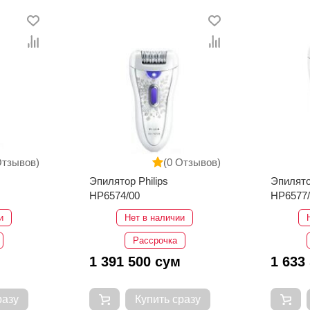
Отзывов)
(0 Отзывов)
Эпилятор Philips
Эпилято
HP6574/00
HP6577
и
Нет в наличии
Рассрочка
1 391 500 сум
1 633
разу
Купить сразу