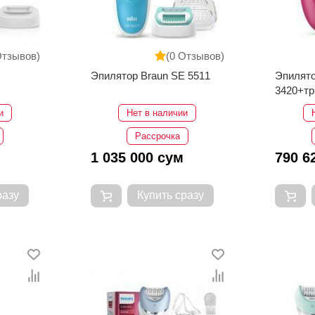
Отзывов)
(0 Отзывов)
Эпилятор Braun SE 5511
Эпилято
3420+т
и
Нет в наличии
Рассрочка
1 035 000 сум
790 6
разу
Купить сразу