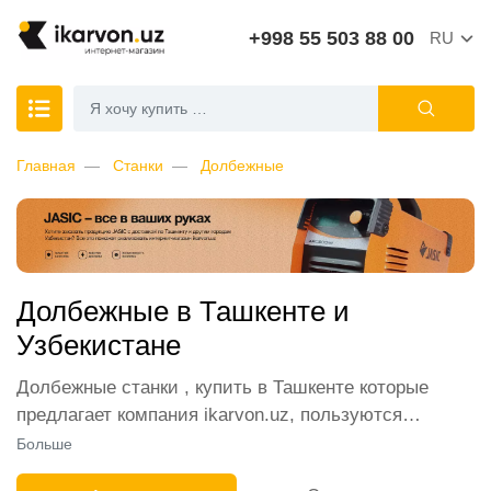
+998 55 503 88 00
RU
Главная
Станки
Долбежные
Долбежные в Ташкенте и
Узбекистане
Долбежные станки , купить в Ташкенте которые
предлагает компания ikarvon.uz, пользуются
широким спросом среди наших клиентов. Мы
Больше
обеспечиваем лучшие условия продажи этой