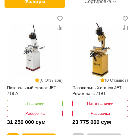
категории товара. Долбежные станки в интернет-
Фильтры
Сортировка
магазине представлены ведущими
производителями и брендами, список которых
постоянно расширяется. Мы доставляем товар в
любом количестве по всей территории страны. Все
это дополняет лучшая по Узбекистану стоимость,
Долбежные станки от ikarvon.uz — это самый
широкий диапазон цен. Причем здесь представлена
оптимальная цена для каждой позиции из категории
Долбежные станки .
(0 Отзывов)
(0 Отзывов)
Пазовальный станок JET
Пазовальный станок JET
719 A
Powermatic 719T
В наличии
Нет в наличии
Рассрочка
Рассрочка
31 250 000 сум
23 775 000 сум