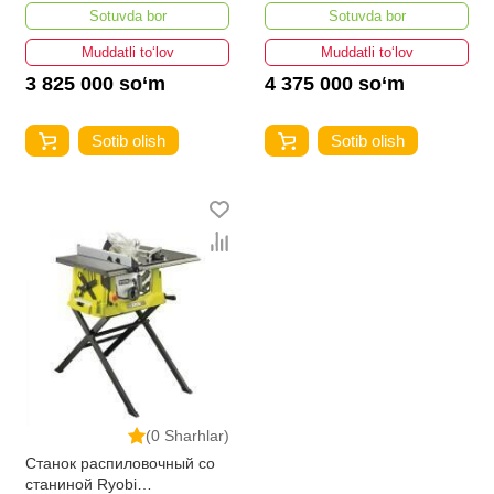
5133002021
RTS1800EF-G 5133002025
Sotuvda bor
Sotuvda bor
Muddatli to‘lov
Muddatli to‘lov
3 825 000 so‘m
4 375 000 so‘m
Sotib olish
Sotib olish
(0 Sharhlar)
Станок распиловочный со
станиной Ryobi