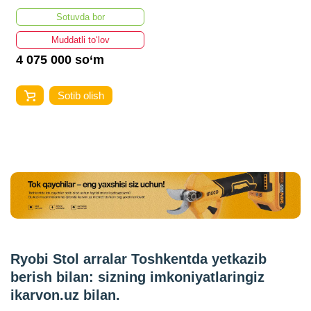
RTS1800ES-G 5133002023
Sotuvda bor
Muddatli to‘lov
4 075 000 so‘m
Sotib olish
Ryobi Stol arralar Toshkentda yetkazib
berish bilan: sizning imkoniyatlaringiz
ikarvon.uz bilan.