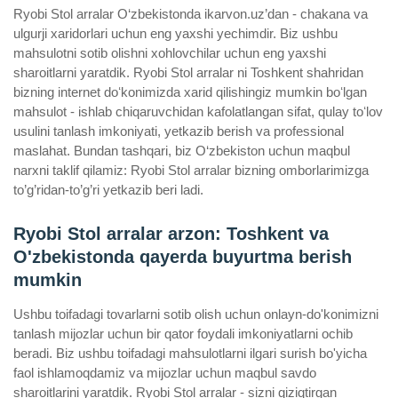
Ryobi Stol arralar O‘zbekistonda ikarvon.uz’dan - chakana va
ulgurji xaridorlari uchun eng yaxshi yechimdir. Biz ushbu
mahsulotni sotib olishni xohlovchilar uchun eng yaxshi
sharoitlarni yaratdik. Ryobi Stol arralar ni Toshkent shahridan
bizning internet doʻkonimizda xarid qilishingiz mumkin boʻlgan
mahsulot - ishlab chiqaruvchidan kafolatlangan sifat, qulay toʻlov
usulini tanlash imkoniyati, yetkazib berish va professional
maslahat. Bundan tashqari, biz O‘zbekiston uchun maqbul
narxni taklif qilamiz: Ryobi Stol arralar bizning omborlarimizga
to’g’ridan-to’g’ri yetkazib beri ladi.
Ryobi Stol arralar arzon: Toshkent va
O'zbekistonda qayerda buyurtma berish
mumkin
Ushbu toifadagi tovarlarni sotib olish uchun onlayn-do'konimizni
tanlash mijozlar uchun bir qator foydali imkoniyatlarni ochib
beradi. Biz ushbu toifadagi mahsulotlarni ilgari surish bo'yicha
faol ishlamoqdamiz va mijozlar uchun maqbul savdo
sharoitlarini yaratdik. Ryobi Stol arralar - sizni qiziqtirgan