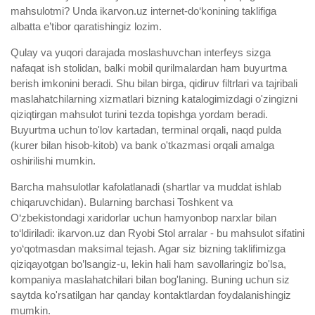
mahsulotmi? Unda ikarvon.uz internet-do‘konining taklifiga
albatta e’tibor qaratishingiz lozim.
Qulay va yuqori darajada moslashuvchan interfeys sizga
nafaqat ish stolidan, balki mobil qurilmalardan ham buyurtma
berish imkonini beradi. Shu bilan birga, qidiruv filtrlari va tajribali
maslahatchilarning xizmatlari bizning katalogimizdagi o'zingizni
qiziqtirgan mahsulot turini tezda topishga yordam beradi.
Buyurtma uchun to'lov kartadan, terminal orqali, naqd pulda
(kurer bilan hisob-kitob) va bank o'tkazmasi orqali amalga
oshirilishi mumkin.
Barcha mahsulotlar kafolatlanadi (shartlar va muddat ishlab
chiqaruvchidan). Bularning barchasi Toshkent va
O‘zbekistondagi xaridorlar uchun hamyonbop narxlar bilan
to‘ldiriladi: ikarvon.uz dan Ryobi Stol arralar - bu mahsulot sifatini
yo‘qotmasdan maksimal tejash. Agar siz bizning taklifimizga
qiziqayotgan bo’lsangiz-u, lekin hali ham savollaringiz bo'lsa,
kompaniya maslahatchilari bilan bog'laning. Buning uchun siz
saytda ko'rsatilgan har qanday kontaktlardan foydalanishingiz
mumkin.