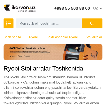
+998 55 503 88 00
UZ
Bosh sahifa
Ryobi
Elektr asboblar Ryobi
Stol arralar R
Ryobi Stol arralar Toshkentda
<p>Ryobi Stol arralar Toshkent shahrida ikarvon.uz internet
doʻkonidan - oʻzi uchun maksimal foyda keltiradigan xarid
qilishni xohlovchilar uchun eng yaxshi tanlov. Bu yerda yetakchi
ishlab chiqaruvchilarning mahsulotlari taqdim etilgan.
Kafolatlangan sifat bir qator qulay savdo shartlari bilan
to&lsquo;ldiriladi: bizdan xarid qilingan Ryobi Stol arralar arzon