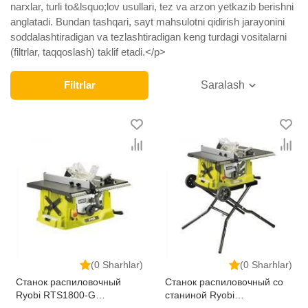
narxlar, turli to&lsquo;lov usullari, tez va arzon yetkazib berishni
anglatadi. Bundan tashqari, sayt mahsulotni qidirish jarayonini
soddalashtiradigan va tezlashtiradigan keng turdagi vositalarni
(filtrlar, taqqoslash) taklif etadi.</p>
Filtrlar
Saralash
(0 Sharhlar)
(0 Sharhlar)
Станок распиловочный
Станок распиловочный со
Ryobi RTS1800-G
станиной Ryobi