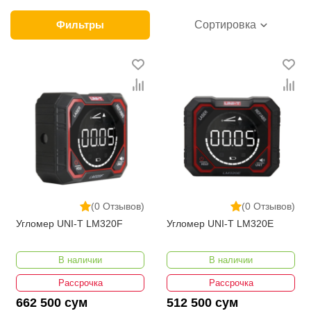
клиентов. Мы обеспечиваем лучшие условия
продажи этой категории товара. Ручные
Фильтры
Сортировка
измерительные инструменты в интернет-магазине
представлены ведущими производителями и
брендами, список которых постоянно расширяется.
Мы доставляем товар в любом количестве по всей
территории страны. Все это дополняет лучшая по
Узбекистану стоимость, Ручные измерительные
инструменты от ikarvon.uz — это самый широкий
диапазон цен. Причем здесь представлена
оптимальная цена для каждой позиции из категории
Ручные измерительные инструменты.
(0 Отзывов)
(0 Отзывов)
Угломер UNI-T LM320F
Угломер UNI-T LM320E
В наличии
В наличии
Рассрочка
Рассрочка
662 500 сум
512 500 сум