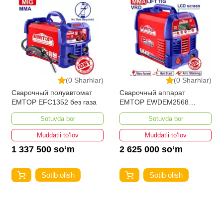
(0 Sharhlar)
(0 Sharhlar)
Сварочный полуавтомат
Сварочный аппарат
EMTOP EFC1352 без газа
EMTOP EWDEM2568
MMA/TIG Lift
Sotuvda bor
Sotuvda bor
Muddatli to‘lov
Muddatli to‘lov
1 337 500 so‘m
2 625 000 so‘m
Sotib olish
Sotib olish