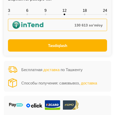
3
6
9
12
18
24
130 613 so‘m/oy
Tasdiqlash
Бесплатная
доставка
по Ташкенту
Способы получения: самовывоз,
доставка