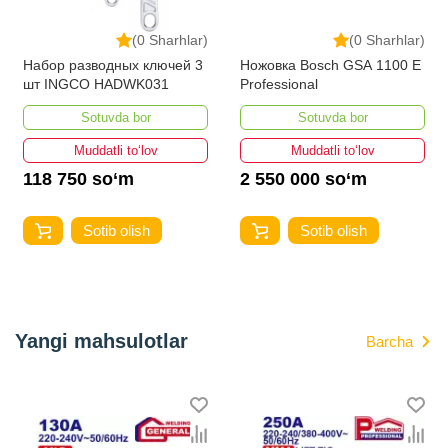
(0 Sharhlar)
(0 Sharhlar)
Набор разводных ключей 3
Ножовка Bosch GSA 1100 E
шт INGCO HADWK031
Professional
Sotuvda bor
Sotuvda bor
Muddatli to‘lov
Muddatli to‘lov
118 750 so‘m
2 550 000 so‘m
Sotib olish
Sotib olish
Yangi mahsulotlar
Barcha