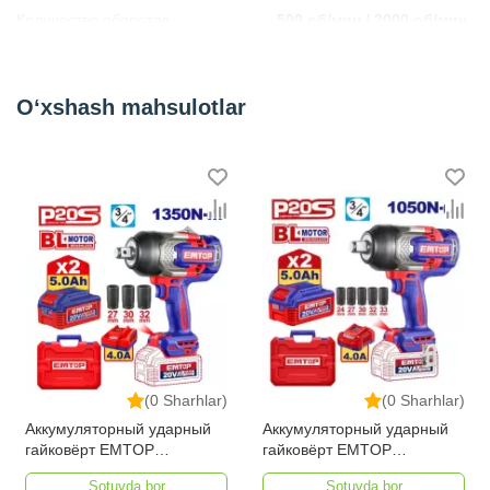
Количество оборотов
500 об/мин / 2000 об/мин
Kategoriya
Шуруповерты
O‘xshash mahsulotlar
(0 Sharhlar)
(0 Sharhlar)
Аккумуляторный ударный
Аккумуляторный ударный
гайковёрт EMTOP
гайковёрт EMTOP
ECIWL20135
ECIWL20105
Sotuvda bor
Sotuvda bor