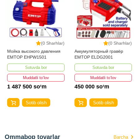
(0 Sharhlar)
(0 Sharhlar)
Мойка высокого давления
Аккумуляторный гравёр
EMTOP EHPW1501
EMTOP ELDG2001
Sotuvda bor
Sotuvda bor
Muddatli to‘lov
Muddatli to‘lov
1 487 500 so‘m
450 000 so‘m
Sotib olish
Sotib olish
Ommabop tovarlar
Barcha