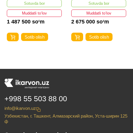
Sotuvda bor
Sotuvda bor
Muddatli to‘lov
Muddatli to‘lov
1 487 500 so‘m
2 675 000 so‘m
Sotib olish
Sotib olish
+998 55 503 88 00
info@ikarvon.uz
Узбекистан, г. Ташкент, Алмазарский район, Уста-ширин 125
ф