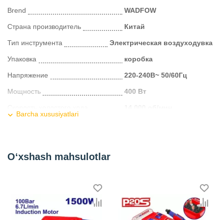
Brend
WADFOW
Страна производитель
Китай
Тип инструмента
Электрическая воздуходувка
Упаковка
коробка
Напряжение
220-240В~ 50/60Гц
Мощность
400 Вт
Скорость холостого хода
14 000 об/мин
Barcha xususiyatlari
Скорость выдувания
3,0 м³/мин.
Пылесборник
не входит в комплект
O‘xshash mahsulotlar
Kategoriya
Бензопилы