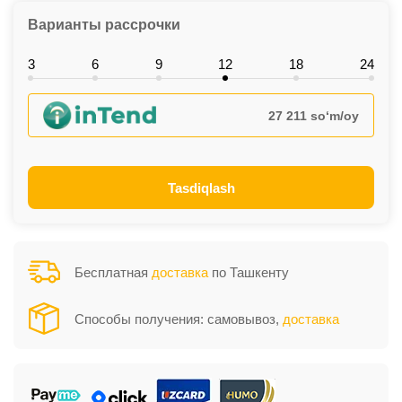
Варианты рассрочки
3
6
9
12
18
24
27 211 so‘m/oy
Tasdiqlash
Бесплатная
доставка
по Ташкенту
Способы получения: самовывоз,
доставка