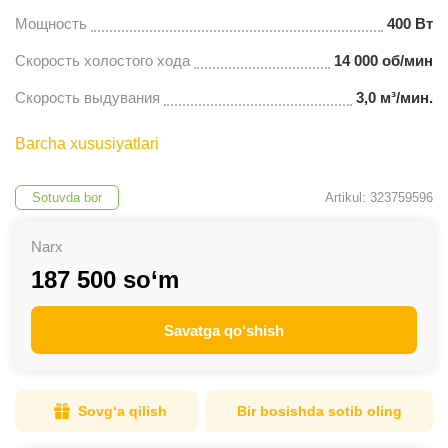
Мощность
400 Вт
Скорость холостого хода
14 000 об/мин
Скорость выдувания
3,0 м³/мин.
Barcha xususiyatlari
Sotuvda bor
Artikul: 323759596
Narx
187 500 so‘m
Savatga qo‘shish
Sovg‘a qilish
Bir bosishda sotib oling