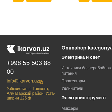
Ommabop kategoriya
Электрика и свет
+998 55 503 88
Источники бесперебойног
00
питания
info@ikarvon.uz
Прожекторы
Удлинители
Узбекистан, г. Ташкент,
Алмазарский район, Уста-
Электроинструмент
ширин 125 ф
Миксеры