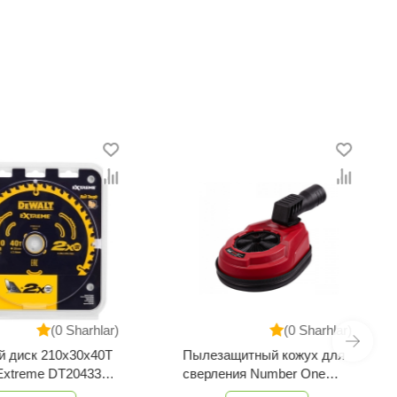
(0 Sharhlar)
(0 Sharhlar)
 диск 210x30х40T
Пылезащитный кожух для
Extreme DT20433-
сверления Number One
TD18