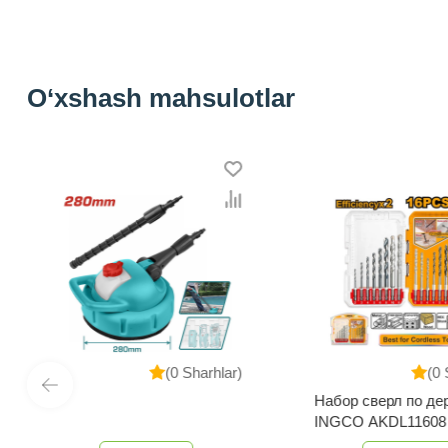
O‘xshash mahsulotlar
(0 Sharhlar)
(0 
Набор сверл по де
INGCO AKDL11608