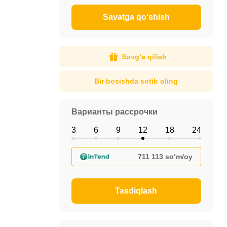
Savatga qo‘shish
Sovg‘a qilish
Bir bosishda sotib oling
Варианты рассрочки
3
6
9
12
18
24
711 113 so‘m/oy
Tasdiqlash