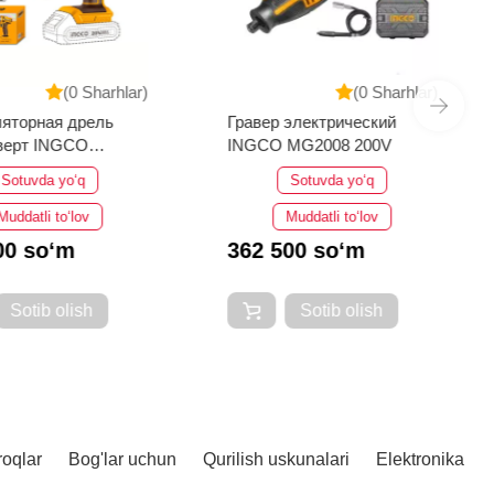
(0 Sharhlar)
(0 Sharhlar)
яторная дрель
Гравер электрический
верт INGCO
INGCO MG2008 200V
0518
Sotuvda yo‘q
Sotuvda yo‘q
Muddatli to‘lov
Muddatli to‘lov
00 so‘m
362 500 so‘m
Sotib olish
Sotib olish
roqlar
Bog'lar uchun
Qurilish uskunalari
Elektronika