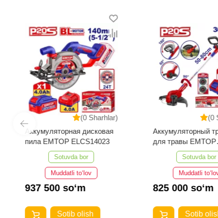
(0 Sharhlar)
(0 
Аккумуляторная дисковая
Аккумуляторный т
пила EMTOP ELCS14023
для травы EMTOP
ELGT203285
Sotuvda bor
Sotuvda bor
Muddatli to‘lov
Muddatli to‘lo
937 500 so‘m
825 000 so‘m
Sotib olish
Sotib olis