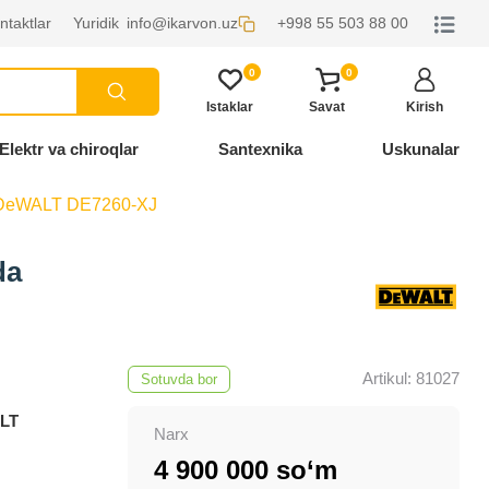
ntaktlar
Yuridik
info@ikarvon.uz
+998 55 503 88 00
0
0
Istaklar
Savat
Kirish
Elektr va chiroqlar
Santexnika
Uskunalar
 DeWALT DE7260-XJ
da
Artikul: 81027
Sotuvda bor
LT
Narx
4 900 000 so‘m