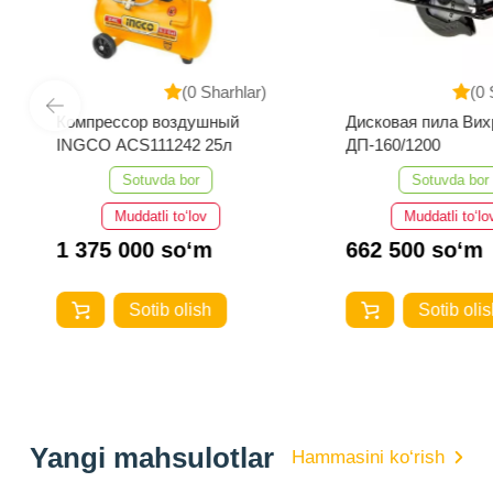
(0 Sharhlar)
(0 
Компрессор воздушный
Дисковая пила Вих
INGCO ACS111242 25л
ДП-160/1200
Sotuvda bor
Sotuvda bor
Muddatli to‘lov
Muddatli to‘lo
1 375 000 so‘m
662 500 so‘m
Sotib olish
Sotib olis
Yangi mahsulotlar
Hammasini ko‘rish