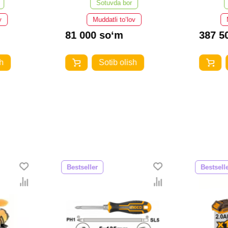
Sotuvda bor
v
Muddatli to‘lov
81 000 so‘m
387 5
h
Sotib olish
Bestseller
Bestsell