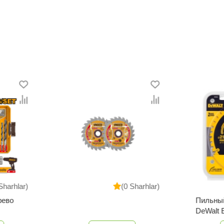
Sharhlar)
(0 Sharhlar)
рево
Пильный
DeWalt 
QZ