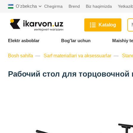
Oʻzbekcha
Chegirma
Brend
Biz haqimizda
Yetkazib
Katalog
Elektr asboblar
Bog'lar uchun
Maishiy t
Bosh sahifa
Sarf materiallari va aksessuarlar
Stan
Рабочий стол для торцовочной