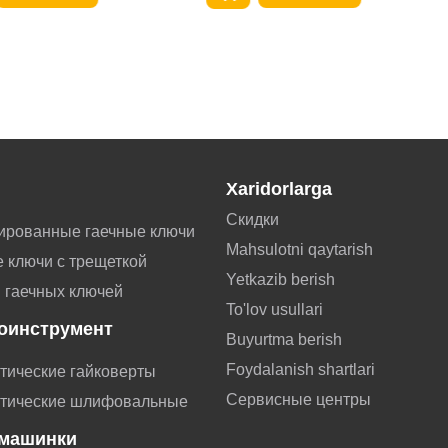
Xaridorlarga
Скидки
ированные гаечные ключи
Mahsulotni qaytarish
 ключи с трещеткой
Yetkazib berish
 гаечных ключей
To'lov usullari
оинструмент
Buyurtma berish
Foydalanish shartlari
тические гайковерты
Сервисные центры
тические шлифовальные
машинки