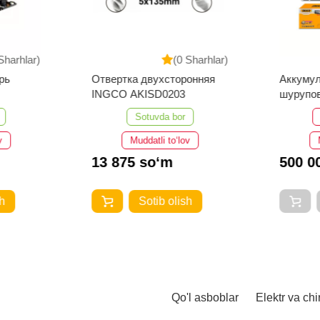
Sharhlar)
(0 Sharhlar)
рь
Отвертка двухсторонняя
Аккумул
INGCO AKISD0203
шурупо
CDLI20
Sotuvda bor
v
Muddatli to‘lov
13 875 so‘m
500 0
h
Sotib olish
Qo'l asboblar
Elektr va chi