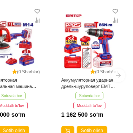
(0 Sharhlar)
(0 Sharhlar)
ляторная
Аккумуляторная ударная
вальная машина
дрель-шуруповерт EMTOP
ELAP20188
ECIDL208682
Sotuvda bor
Sotuvda bor
Muddatli to‘lov
Muddatli to‘lov
 000 so‘m
1 162 500 so‘m
Sotib olish
Sotib olish