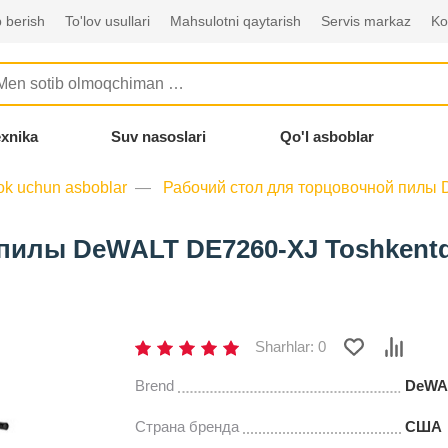
 berish
To'lov usullari
Mahsulotni qaytarish
Servis markaz
Ko
exnika
Suv nasoslari
Qo'l asboblar
ok uchun asboblar
Рабочий стол для торцовочной пилы
 пилы DeWALT DE7260-XJ Toshkent
Sharhlar: 0
Brend
DeWA
Страна бренда
США