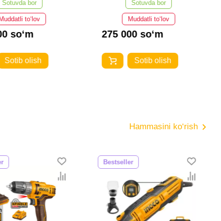
Sotuvda bor
Sotuvda bor
Muddatli to‘lov
Muddatli to‘lov
00 so‘m
275 000 so‘m
Sotib olish
Sotib olish
Hammasini ko‘rish
er
Bestseller