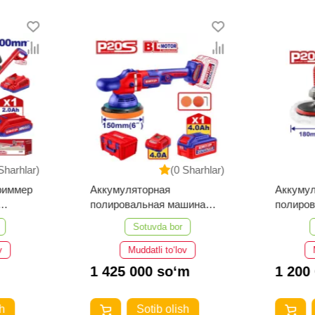
Sharhlar)
(0 Sharhlar)
риммер
Аккумуляторная
Аккуму
полировальная машина
полиро
EMTOP ELAP20158
EMTOP 
Sotuvda bor
v
Muddatli to‘lov
1 425 000 so‘m
1 200
h
Sotib olish