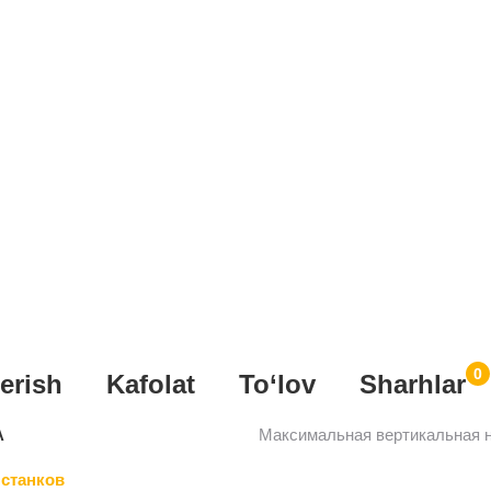
0
erish
Kafolat
To‘lov
Sharhlar
А
Максимальная вертикальная н
станков