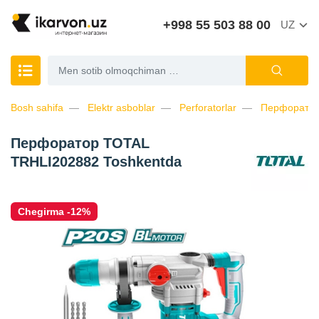
+998 55 503 88 00
UZ
Bosh sahifa
Elektr asboblar
Perforatorlar
Перфоратор
Перфоратор TOTAL
TRHLI202882 Toshkentda
Chegirma -12%