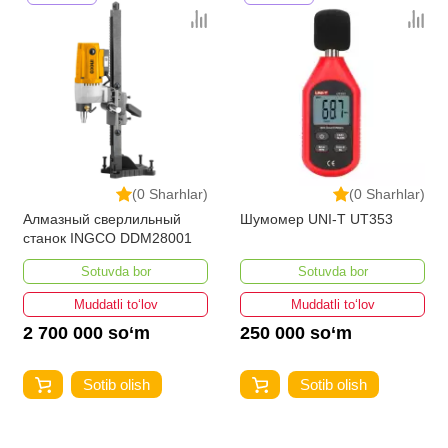
(0 Sharhlar)
(0 Sharhlar)
Алмазный сверлильный
Шумомер UNI-T UT353
станок INGCO DDM28001
Sotuvda bor
Sotuvda bor
Muddatli to‘lov
Muddatli to‘lov
2 700 000 so‘m
250 000 so‘m
Sotib olish
Sotib olish