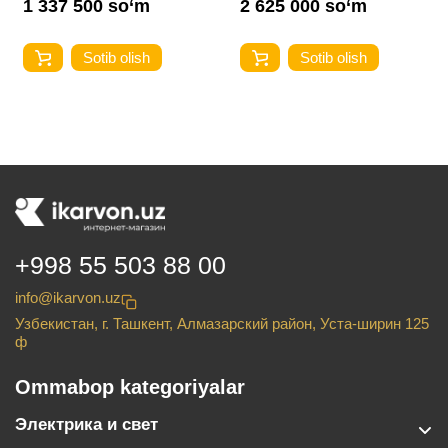
1 337 500 so‘m
2 625 000 so‘m
Sotib olish
Sotib olish
+998 55 503 88 00
info@ikarvon.uz
Узбекистан, г. Ташкент, Алмазарский район, Уста-ширин 125
ф
Ommabop kategoriyalar
Электрика и свет