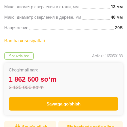
Макс. диаметр сверления в стали, мм
13 мм
Макс. диаметр сверления в дереве, мм
40 мм
Напряжение
20В
Barcha xususiyatlari
Sotuvda bor
Artikul: 165059133
Chegirmali narx
1 862 500 so‘m
2 125 000 so‘m
Savatga qo‘shish
Sovg‘a qilish
Bir bosishda sotib oling