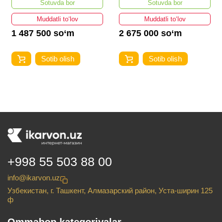
Sotuvda bor
Sotuvda bor
Muddatli to‘lov
Muddatli to‘lov
1 487 500 so‘m
2 675 000 so‘m
Sotib olish
Sotib olish
+998 55 503 88 00
info@ikarvon.uz
Узбекистан, г. Ташкент, Алмазарский район, Уста-ширин 125
ф