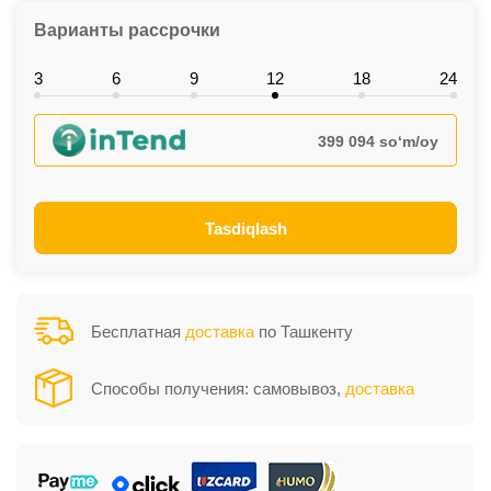
Варианты рассрочки
3
6
9
12
18
24
399 094 so‘m/oy
Tasdiqlash
Бесплатная
доставка
по Ташкенту
Способы получения: самовывоз,
доставка