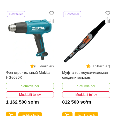
Bestseller
Bestseller
(0 Sharhlar)
(0 Sharhlar)
Фен строительный Makita
Муфта термоусаживаемая
HG6030K
соединительная
3СТп-10У-35...50
Sotuvda bor
Sotuvda bor
Muddatli to‘lov
Muddatli to‘lov
1 162 500 so‘m
812 500 so‘m
Sotib olish
Sotib olish