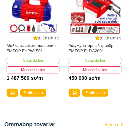
(0 Sharhlar)
(0 Sharhlar)
Мойка высокого давления
Аккумуляторный гравёр
EMTOP EHPW1501
EMTOP ELDG2001
Sotuvda bor
Sotuvda bor
Muddatli to‘lov
Muddatli to‘lov
1 487 500 so‘m
450 000 so‘m
Sotib olish
Sotib olish
Ommabop tovarlar
Barcha