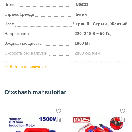
Brend
INGCO
Страна бренда
Китай
Цвет
Черный , Серый , Желтый
Напряжение
220–240 В ~ 50 Гц
Входная мощность
1600 Вт
Скорость без нагрузки
2800 об/мин
Размер полотна
305 мм (12 дюймов) * 30 мм
Barcha xususiyatlari
Мощность
1800 Вт
Частота
50 Гц
O‘xshash mahsulotlar
Диаметр
17mm
Скорость вращения
2800 об/мин
Тип питания
От сети
Kategoriya
Пилы торцовочные