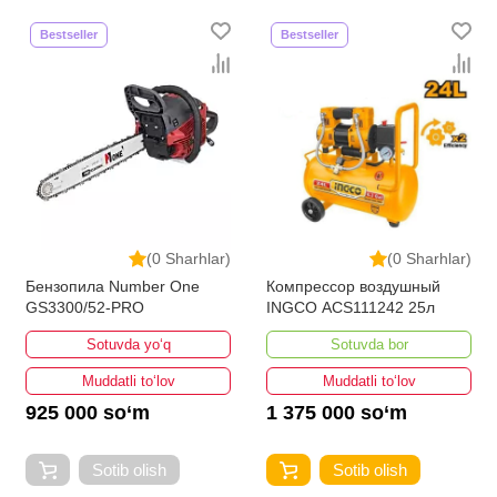
Bestseller
Bestseller
(0 Sharhlar)
(0 Sharhlar)
Бензопила Number One
Компрессор воздушный
GS3300/52-PRO
INGCO ACS111242 25л
Sotuvda yo‘q
Sotuvda bor
Muddatli to‘lov
Muddatli to‘lov
925 000 so‘m
1 375 000 so‘m
Sotib olish
Sotib olish