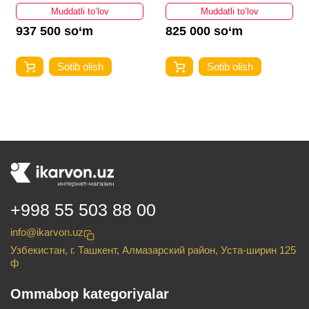
Muddatli to‘lov
Muddatli to‘lov
937 500 so‘m
825 000 so‘m
Sotib olish
Sotib olish
+998 55 503 88 00
info@ikarvon.uz
Узбекистан, г. Ташкент, Алмазарский район, Уста-ширин 125
ф
Ommabop kategoriyalar