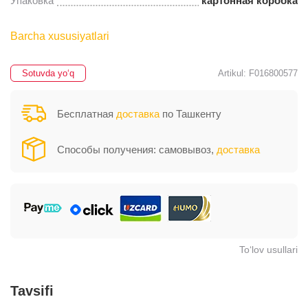
Упаковка
картонная коробка
Barcha xususiyatlari
Sotuvda yo‘q
Artikul: F016800577
Бесплатная
доставка
по Ташкенту
Способы получения: самовывоз,
доставка
To‘lov usullari
Tavsifi