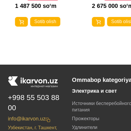
1 487 500 so‘m
2 675 000 so‘
Sotib olish
Sotib olis
Ommabop kategoriya
Электрика и свет
+998 55 503 88
Источники бесперебойног
00
питания
info@ikarvon.uz
Прожекторы
Удлинители
Узбекистан, г. Ташкент,