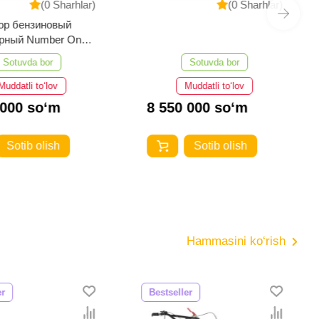
(0 Sharhlar)
(0 Sharhlar)
ор бензиновый
орный Number One
0-iS-PRO
Sotuvda bor
Sotuvda bor
Muddatli to‘lov
Muddatli to‘lov
 000 so‘m
8 550 000 so‘m
Sotib olish
Sotib olish
Hammasini ko‘rish
er
Bestseller