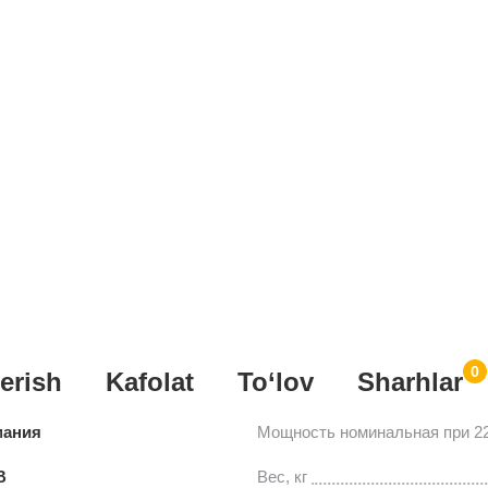
0
erish
Kafolat
To‘lov
Sharhlar
мания
Мощность номинальная при 2
В
Вес, кг