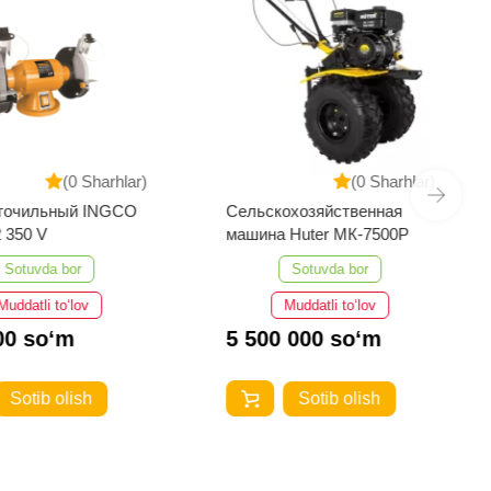
(0 Sharhlar)
(0 Sharhlar)
 точильный INGCO
Сельскохозяйственная
BJ83502 350 V
машина Huter МК-7500P
Sotuvda bor
Sotuvda bor
Muddatli to‘lov
Muddatli to‘lov
00 so‘m
5 500 000 so‘m
Sotib olish
Sotib olish