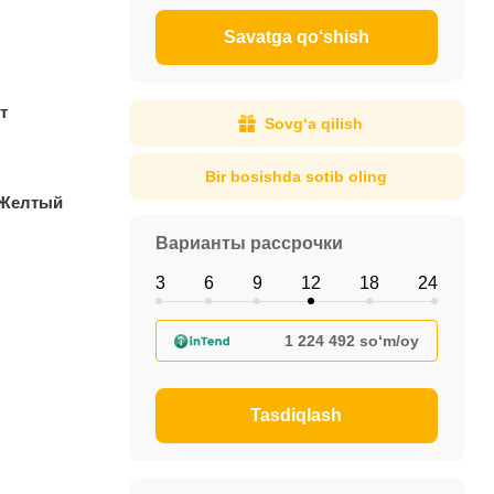
Savatga qo‘shish
т
Sovg‘a qilish
Bir bosishda sotib oling
 Желтый
Варианты рассрочки
3
6
9
12
18
24
1 224 492 so‘m/oy
Tasdiqlash