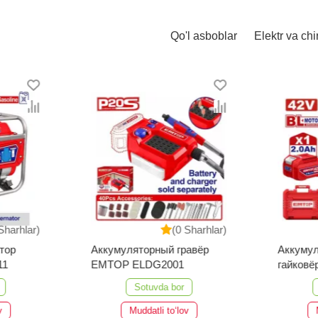
Qo'l asboblar
Elektr va chi
Sharhlar)
(0 Sharhlar)
тор
Аккумуляторный гравёр
Аккуму
11
EMTOP ELDG2001
гайков
ECIWL4
Sotuvda bor
v
Muddatli to‘lov