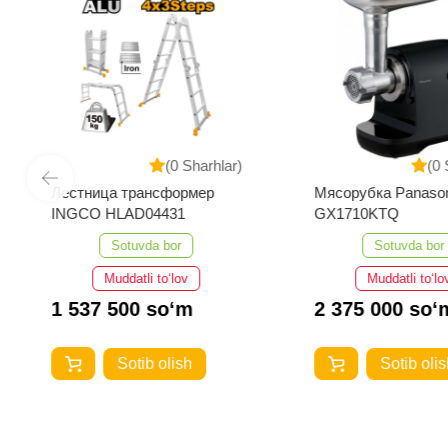
(0 Sharhlar)
(0 
Лестница трансформер
Мясорубка Panaso
INGCO HLAD04431
GX1710KTQ
Sotuvda bor
Sotuvda bor
Muddatli to‘lov
Muddatli to‘lo
1 537 500 so‘m
2 375 000 so‘
Sotib olish
Sotib olis