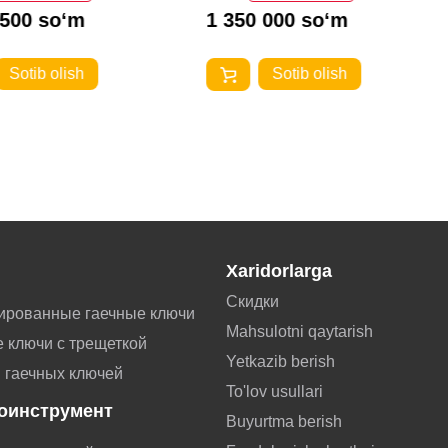
 500 so‘m
1 350 000 so‘m
Sotib olish
Sotib olish
Xaridorlarga
Скидки
ированные гаечные ключи
Mahsulotni qaytarish
 ключи с трещеткой
Yetkazib berish
 гаечных ключей
To'lov usullari
оинструмент
Buyurtma berish