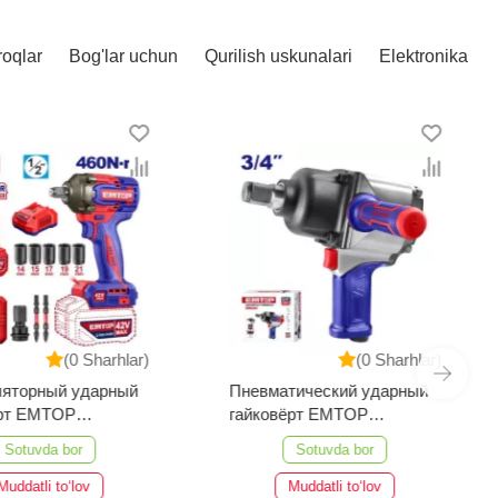
roqlar
Bog'lar uchun
Qurilish uskunalari
Elektronika
(0 Sharhlar)
(0 Sharhlar)
ляторный ударный
Пневматический ударный
ёрт EMTOP
гайковёрт EMTOP
2461
EATL341601
Sotuvda bor
Sotuvda bor
Muddatli to‘lov
Muddatli to‘lov