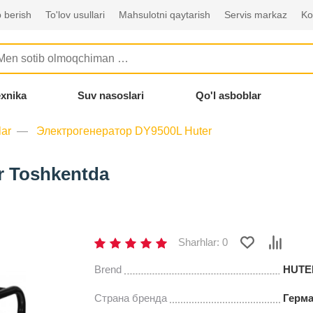
 berish
To'lov usullari
Mahsulotni qaytarish
Servis markaz
Ko
exnika
Suv nasoslari
Qo'l asboblar
lar
Электрогенератор DY9500L Huter
r Toshkentda
Sharhlar: 0
Brend
HUTE
Страна бренда
Герм