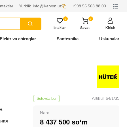
ntaktlar
Yuridik
info@ikarvon.uz
+998 55 503 88 00
0
0
Istaklar
Savat
Kirish
Elektr va chiroqlar
Santexnika
Uskunalar
Artikul: 64/1/39
Sotuvda bor
R
Narx
8 437 500 so‘m
ания