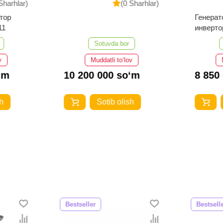
Sharhlar)
(0 Sharhlar)
тор
Генерат
11
инверт
NIG800
Sotuvda bor
v
Muddatli to‘lov
‘m
10 200 000 so‘m
8 850
h
Sotib olish
Bestseller
Bestsell