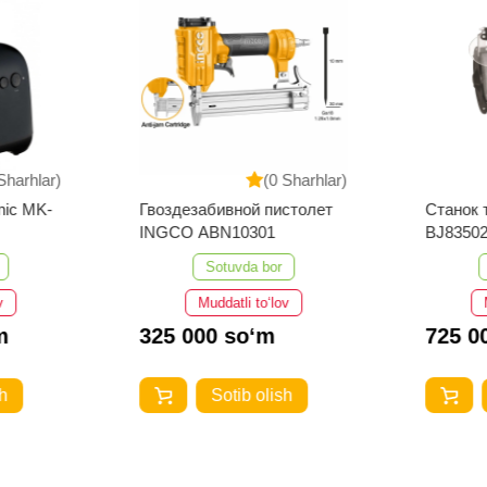
Sharhlar)
(0 Sharhlar)
nic MK-
Гвоздезабивной пистолет
Станок
INGCO ABN10301
Sotuvda bor
v
Muddatli to‘lov
m
325 000 so‘m
725 0
h
Sotib olish