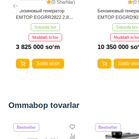
(0 Sharhlar)
(0 
Бензиновый генератор
Бензиновый генера
EMTOP EGGRR2822 2.8
EMTOP EGGRD90
кВт
Sotuvda bor
Sotuvda bor
Muddatli to‘lov
Muddatli to‘lo
3 825 000 so‘m
10 350 000 so
Sotib olish
Sotib olis
Ommabop tovarlar
Bestseller
Bestseller