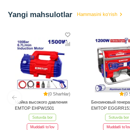
Yangi mahsulotlar
Hammasini ko‘rish
(0 Sharhlar)
(0 
Мойка высокого давления
Бензиновый генера
EMTOP EHPW1501
EMTOP EGGRR15
Sotuvda bor
Sotuvda bor
Muddatli to‘lov
Muddatli to‘lo