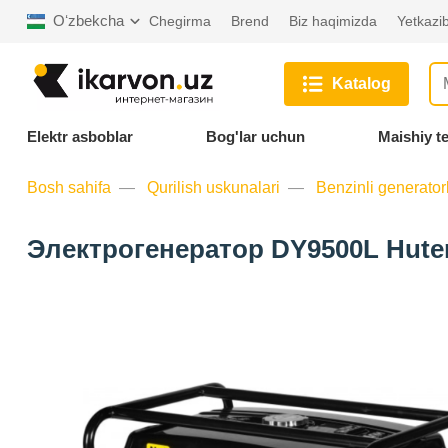
Oʻzbekcha
Chegirma
Brend
Biz haqimizda
Yetkazib
Katalog
Elektr asboblar
Bog'lar uchun
Maishiy t
Bosh sahifa
Qurilish uskunalari
Benzinli generator
Электрогенератор DY9500L Hute