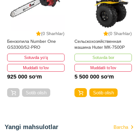
(0 Sharhlar)
(0 Sharhlar)
Бензопила Number One
Сельскохозяйственная
GS3300/52-PRO
машина Huter МК-7500P
Sotuvda yo‘q
Sotuvda bor
Muddatli to‘lov
Muddatli to‘lov
925 000 so‘m
5 500 000 so‘m
Sotib olish
Sotib olish
Yangi mahsulotlar
Barcha