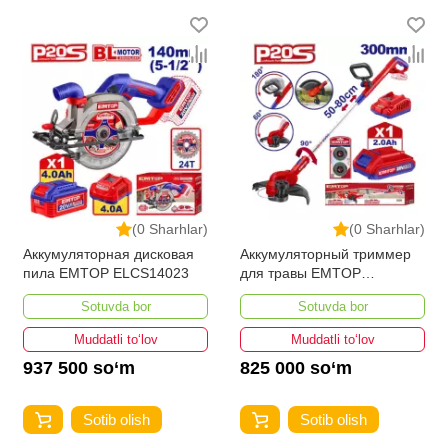
(0 Sharhlar)
(0 Sharhlar)
Аккумуляторная дисковая
Аккумуляторный триммер
пила EMTOP ELCS14023
для травы EMTOP
ELGT203285
Sotuvda bor
Sotuvda bor
Muddatli to‘lov
Muddatli to‘lov
937 500 so‘m
825 000 so‘m
Sotib olish
Sotib olish