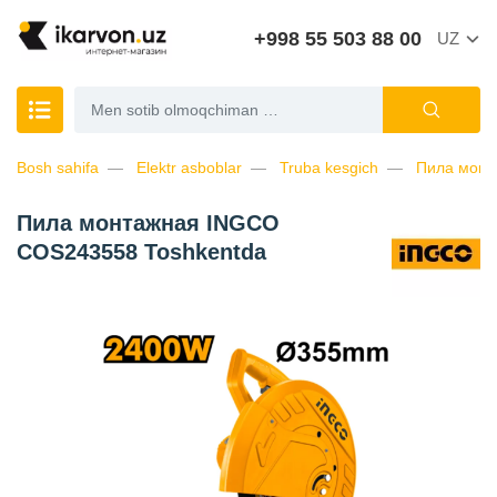
+998 55 503 88 00
UZ
Bosh sahifa
Elektr asboblar
Truba kesgich
Пила монт
Пила монтажная INGCO
COS243558 Toshkentda