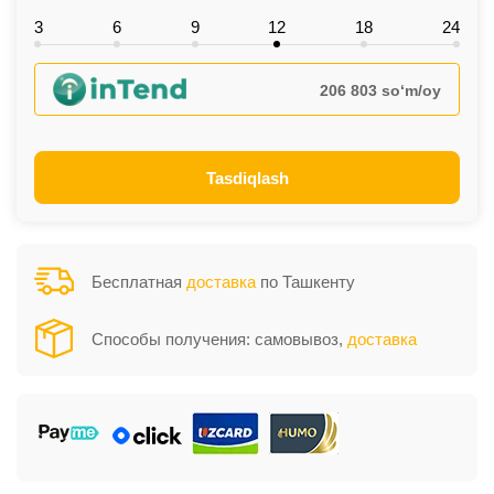
3
6
9
12
18
24
206 803 so‘m/oy
Tasdiqlash
Бесплатная
доставка
по Ташкенту
Способы получения: самовывоз,
доставка