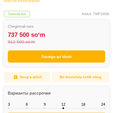
Barcha xususiyatlari
Sotuvda bor
Artikul: TWP15506
Chegirmali narx
737 500 so‘m
912 500 so‘m
Savatga qo‘shish
Sovg‘a qilish
Bir bosishda sotib oling
Варианты рассрочки
3
6
9
12
18
24