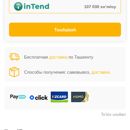
107 030 so‘m/oy
Tasdiqlash
Бесплатная
доставка
по Ташкенту
Способы получения: самовывоз,
доставка
To‘lov usullari