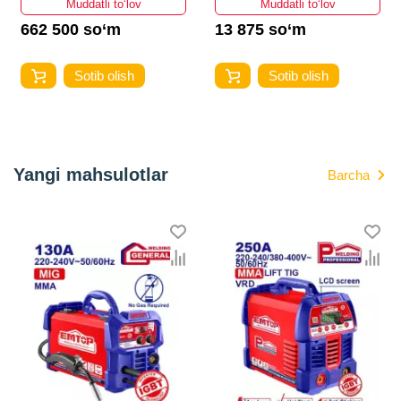
Muddatli to‘lov
Muddatli to‘lov
662 500 so‘m
13 875 so‘m
Sotib olish
Sotib olish
Yangi mahsulotlar
Barcha