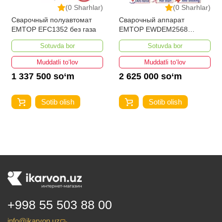
(0 Sharhlar)
(0 Sharhlar)
Сварочный полуавтомат
Сварочный аппарат
EMTOP EFC1352 без газа
EMTOP EWDEM2568
MMA/TIG Lift
Sotuvda bor
Sotuvda bor
Muddatli to‘lov
Muddatli to‘lov
1 337 500 so‘m
2 625 000 so‘m
Sotib olish
Sotib olish
+998 55 503 88 00
info@ikarvon.uz