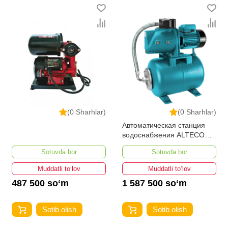
(0 Sharhlar)
(0 Sharhlar)
Автоматическая станция
водоснабжения ALTECO
АВН 900
Sotuvda bor
Sotuvda bor
Muddatli to‘lov
Muddatli to‘lov
487 500 so‘m
1 587 500 so‘m
Sotib olish
Sotib olish