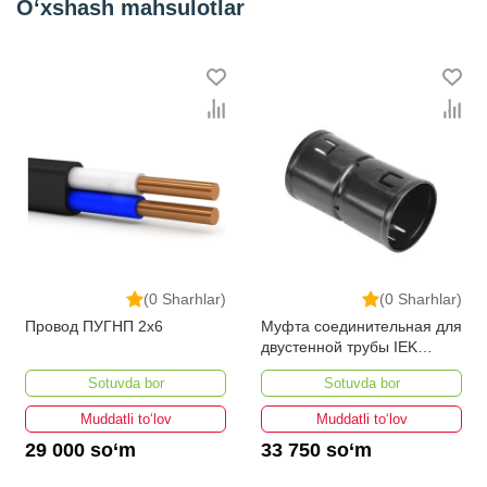
O‘xshash mahsulotlar
(0 Sharhlar)
(0 Sharhlar)
Провод ПУГНП 2х6
Муфта соединительная для
двустенной трубы IEK
d=90мм
Sotuvda bor
Sotuvda bor
Muddatli to‘lov
Muddatli to‘lov
29 000 so‘m
33 750 so‘m