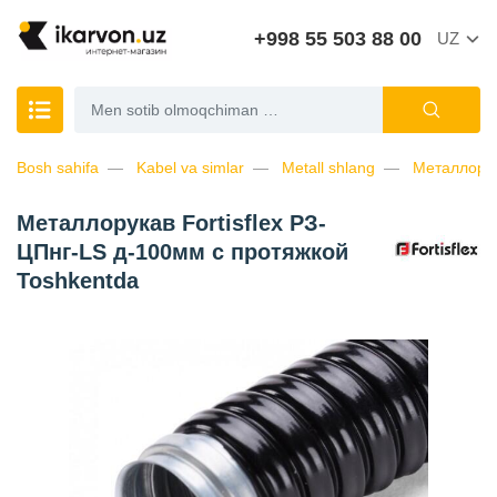
+998 55 503 88 00
UZ
Bosh sahifa
Kabel va simlar
Metall shlang
Металлорук
Металлорукав Fortisflex РЗ-
ЦПнг-LS д-100мм с протяжкой
Toshkentda