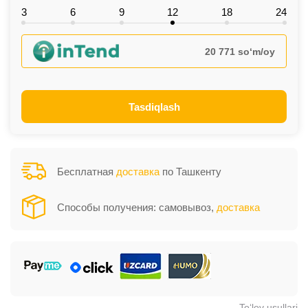
3
6
9
12
18
24
20 771 so‘m/oy
Tasdiqlash
Бесплатная
доставка
по Ташкенту
Способы получения: самовывоз,
доставка
To‘lov usullari