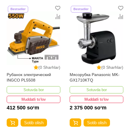
Bestseller
Bestseller
(0 Sharhlar)
(0 Sharhlar)
Рубанок электрический
Мясорубка Panasonic MK-
INGCO PL5508
GX1710KTQ
Sotuvda bor
Sotuvda bor
Muddatli to‘lov
Muddatli to‘lov
412 500 so‘m
2 375 000 so‘m
Sotib olish
Sotib olish