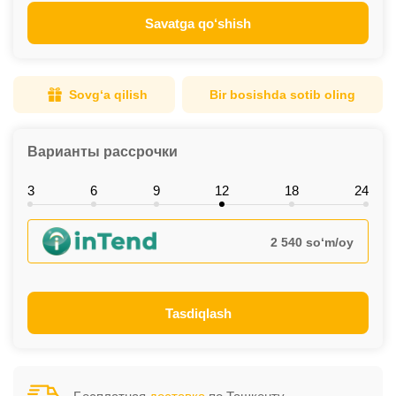
Savatga qo‘shish
Sovg‘a qilish
Bir bosishda sotib oling
Варианты рассрочки
3
6
9
12
18
24
2 540 so‘m/oy
Tasdiqlash