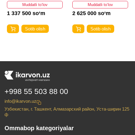
Muddatli to‘lov
Muddatli to‘lov
1 337 500 so‘m
2 625 000 so‘m
Sotib olish
Sotib olish
+998 55 503 88 00
info@ikarvon.uz
Узбекистан, г. Ташкент, Алмазарский район, Уста-ширин 125
ф
Ommabop kategoriyalar