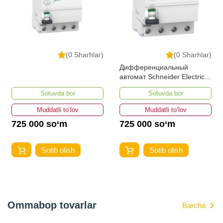
(0 Sharhlar)
(0 Sharhlar)
Дифференциальный
автомат Schneider Electric
A9R41425 Acti 9 УЗО iID 4P
Sotuvda bor
Sotuvda bor
25А 30мА
Muddatli to‘lov
Muddatli to‘lov
725 000 so‘m
725 000 so‘m
Sotib olish
Sotib olish
Ommabop tovarlar
Barcha