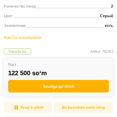
Количество гнезд
2
Цвeт
Серый
Заземления
есть
Barcha xususiyatlari
Sotuvda bor
Artikul: 782353
Narx
122 500 so‘m
Savatga qo‘shish
Sovg‘a qilish
Bir bosishda sotib oling