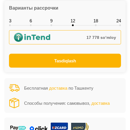
Варианты рассрочки
3
6
9
12
18
24
17 778 so‘m/oy
Tasdiqlash
Бесплатная
доставка
по Ташкенту
Способы получения: самовывоз,
доставка