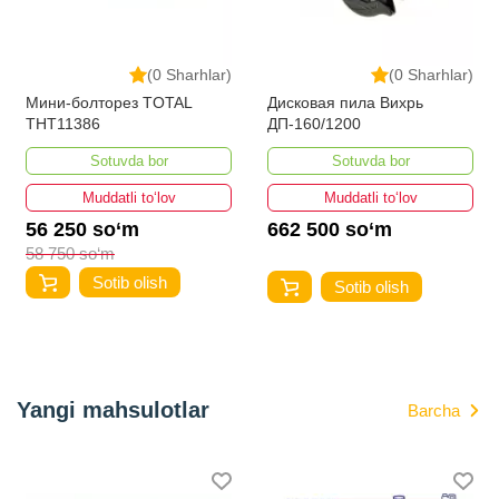
(0 Sharhlar)
(0 Sharhlar)
Мини-болторез TOTAL
Дисковая пила Вихрь
THT11386
ДП-160/1200
Sotuvda bor
Sotuvda bor
Muddatli to‘lov
Muddatli to‘lov
56 250 so‘m
662 500 so‘m
58 750 so‘m
Sotib olish
Sotib olish
Yangi mahsulotlar
Barcha