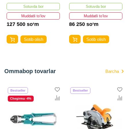
интернет VIKO CARMEN
Sotuvda bor
Sotuvda bor
Muddatli to‘lov
Muddatli to‘lov
127 500 so‘m
86 250 so‘m
Sotib olish
Sotib olish
Ommabop tovarlar
Barcha
Bestseller
Bestseller
Chegirma -4%