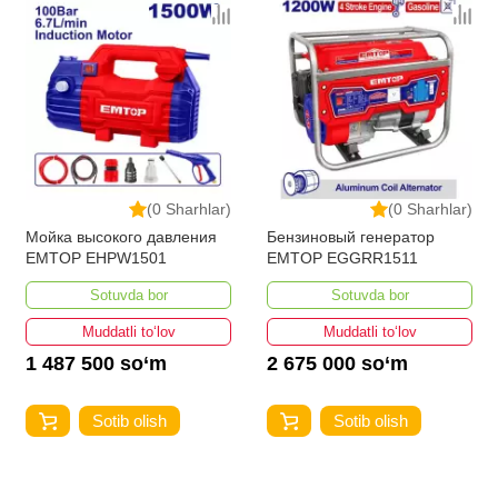
(0 Sharhlar)
(0 Sharhlar)
Мойка высокого давления
Бензиновый генератор
EMTOP EHPW1501
EMTOP EGGRR1511
Sotuvda bor
Sotuvda bor
Muddatli to‘lov
Muddatli to‘lov
1 487 500 so‘m
2 675 000 so‘m
Sotib olish
Sotib olish