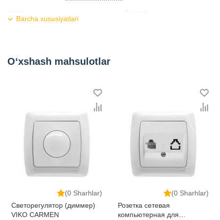
Цвeт
Серый
Barcha xususiyatlari
Заземления
есть
Шторка
есть
O‘xshash mahsulotlar
Гарантия, год
1
Kategoriya
Розетки и выключатели
(0 Sharhlar)
(0 Sharhlar)
Светорегулятор (диммер)
Розетка сетевая
VIKO CARMEN
компьютерная для