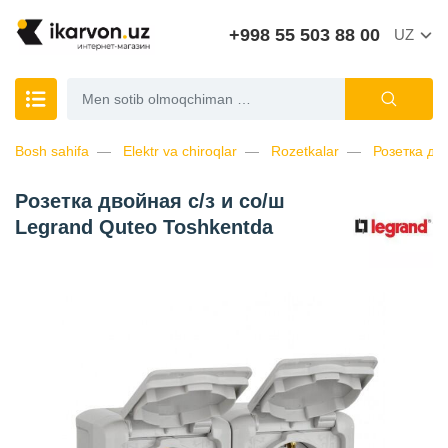
+998 55 503 88 00
UZ
Bosh sahifa
Elektr va chiroqlar
Rozetkalar
Розетка дв
Розетка двойная с/з и со/ш
Legrand Quteo Toshkentda