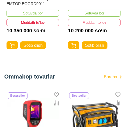
EMTOP EGGRD9011
Sotuvda bor
Sotuvda bor
Muddatli to‘lov
Muddatli to‘lov
10 350 000 so‘m
10 200 000 so‘m
Sotib olish
Sotib olish
Ommabop tovarlar
Barcha
Bestseller
Bestseller