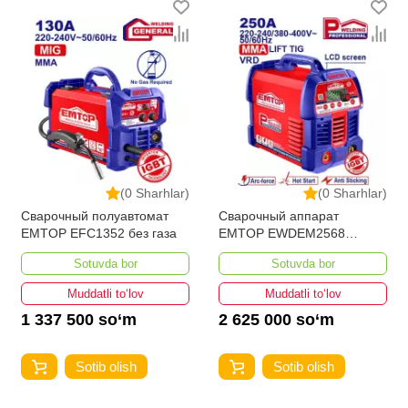
(0 Sharhlar)
(0 Sharhlar)
Сварочный полуавтомат
Сварочный аппарат
EMTOP EFC1352 без газа
EMTOP EWDEM2568
MMA/TIG Lift
Sotuvda bor
Sotuvda bor
Muddatli to‘lov
Muddatli to‘lov
1 337 500 so‘m
2 625 000 so‘m
Sotib olish
Sotib olish