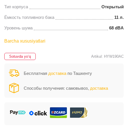
Тип корпуса
Открытый
Ёмкость топливного бака
11 л.
Уровень шума
68 dBA
Barcha xususiyatlari
Sotuvda yo‘q
Artikul: HYW190AC
Бесплатная
доставка
по Ташкенту
Способы получения: самовывоз,
доставка