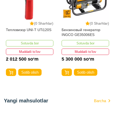
(0 Sharhlar)
(0 Sharhlar)
Тепловизор UNI-T UTi120S
Бензиновый генератор
INGCO GE35006ES
Sotuvda bor
Sotuvda bor
Muddatli to‘lov
Muddatli to‘lov
2 012 500 so‘m
5 300 000 so‘m
Sotib olish
Sotib olish
Yangi mahsulotlar
Barcha