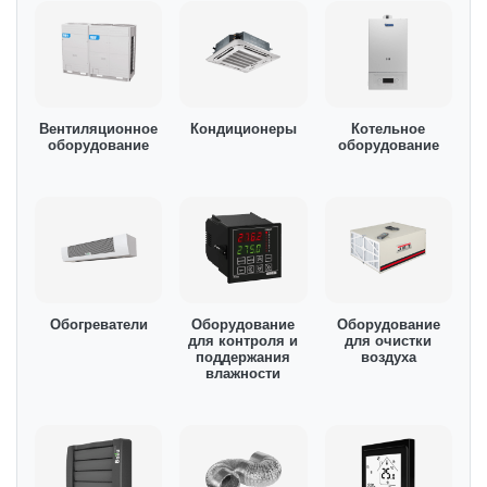
приборы, системы очистки воздуха и другие
востребованные на рынке виды этой продукции от
известных производителей. У нас можно выбрать
подходящий способ оплаты и приобрести системы
климат контроля оптом с доставкой во все регионы
Вентиляционное
Кондиционеры
Котельное
Узбекистана. На сайте часто проводятся акции,
оборудование
оборудование
позволяющие сократить затраты покупателей. При
этом компания предлагает минимальные для
Ташкента цены на климатическое оборудование. К
преимуществам интернет-магазина также относятся
услуги опытных консультантов.
Обогреватели
Оборудование
Оборудование
для контроля и
для очистки
поддержания
воздуха
влажности