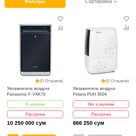
или офисного здания в Узбекистане? Лучший выбор
Фильтры
Сортировка
для решения таких задач — интернет-магазин
ikarvon.uz. Мы предлагаем большой выбор
увлажнителей воздуха от ведущих производителей.
Разнообразный ассортимент сочетается с другими
преимуществами продажи. Оплата разными
способами, оперативная доставка, гарантийные
обязательства — все это дополняют минимальные
для Узбекистана цены на увлажнители воздуха, а
также акции, позволяющие сокращать затраты на
покупки.
(0 Отзывов)
(0 Отзывов)
Увлажнитель воздуха
Увлажнитель воздуха
Panasonic F-VXK70
Polaris PUH 3504
В наличии
Нет в наличии
Рассрочка
Рассрочка
10 250 000 сум
866 250 сум