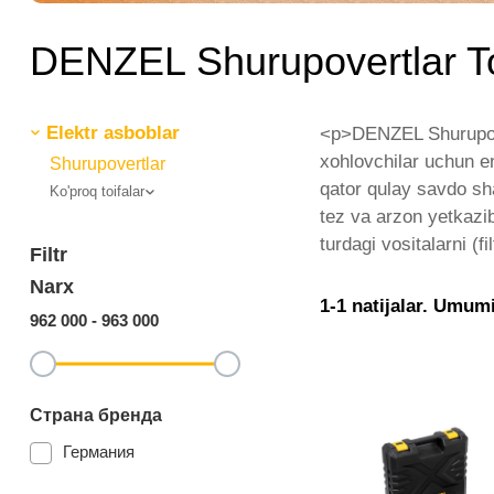
DENZEL Shurupovertlar T
Elektr asboblar
<p>DENZEL Shurupover
xohlovchilar uchun en
Shurupovertlar
qator qulay savdo sha
Ko'proq toifalar
tez va arzon yetkazib
turdagi vositalarni (fi
Filtr
Narx
1-1 natijalar. Umumi
962 000
-
963 000
Страна бренда
Германия