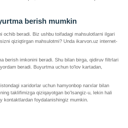
uyurtma berish mumkin
i ochib beradi. Biz ushbu toifadagi mahsulotlarni ilgari
sizni qiziqtirgan mahsulotmi? Unda ikarvon.uz internet-
erish imkonini beradi. Shu bilan birga, qidiruv filtrlari
ga yordam beradi. Buyurtma uchun to'lov kartadan,
kistondagi xaridorlar uchun hamyonbop narxlar bilan
ing taklifimizga qiziqayotgan bo’lsangiz-u, lekin hali
ay kontaktlardan foydalanishingiz mumkin.