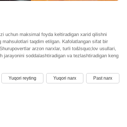
i uchun maksimal foyda keltiradigan xarid qilishni
mahsulotlari taqdim etilgan. Kafolatlangan sifat bir
hurupovertlar arzon narxlar, turli to&lsquo;lov usullari,
sh jarayonini soddalashtiradigan va tezlashtiradigan keng
Yuqori reyting
Yuqori narx
Past narx