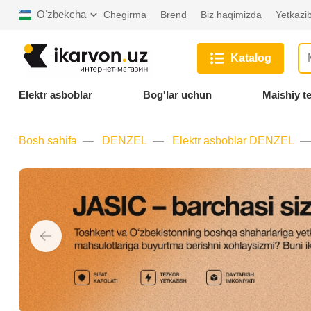
Oʻzbekcha
Chegirma
Brend
Biz haqimizda
Yetkazib
Katalog
Elektr asboblar
Bog'lar uchun
Maishiy t
Bosh sahifa
DENZEL
Elektr asboblar DENZEL