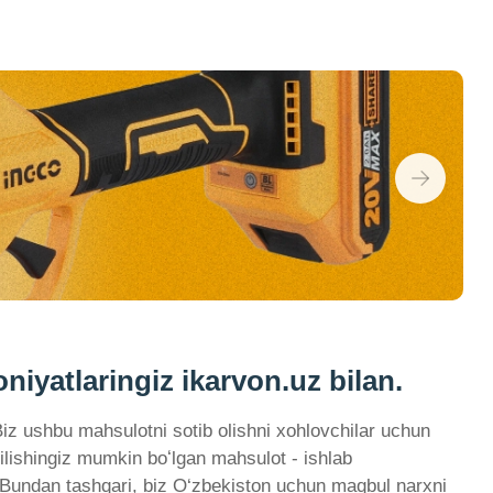
iyatlaringiz ikarvon.uz bilan.
iz ushbu mahsulotni sotib olishni xohlovchilar uchun
ilishingiz mumkin boʻlgan mahsulot - ishlab
t. Bundan tashqari, biz O‘zbekiston uchun maqbul narxni