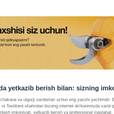
yetkazib berish bilan: sizning imkon
akana va ulgurji xaridorlari uchun eng yaxshi yechimdir. B
 ni Toshkent shahridan bizning internet doʻkonimizda xarid q
 tanlash imkoniyati, yetkazib berish va professional maslaha