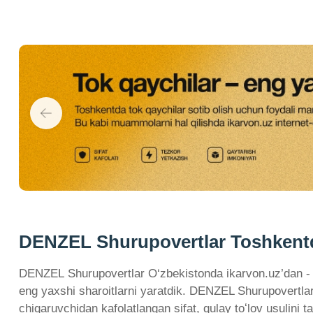
DENZEL Shurupovertlar Toshkentda 
DENZEL Shurupovertlar O‘zbekistonda ikarvon.uz’dan - ch
eng yaxshi sharoitlarni yaratdik. DENZEL Shurupovertlar
chiqaruvchidan kafolatlangan sifat, qulay toʻlov usulini