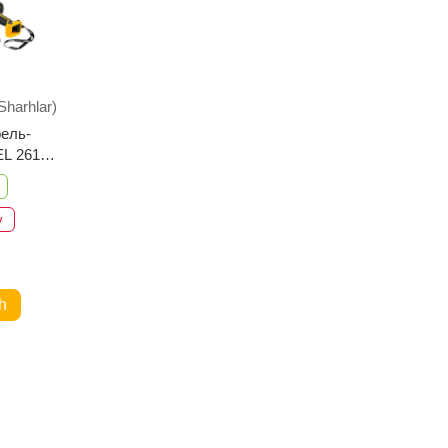
Sharhlar)
ель-
L 26105
v
h