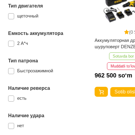
Тип двигателя
щеточный
(0 
Емкость аккумулятора
Аккумуляторная др
2 А*ч
шуруповерт DENZE
CDL-12-02BM
Sotuvda bor
Тип патрона
Muddatli to‘lo
Быстрозажимной
962 500 so‘m
Наличие реверса
Sotib olis
есть
Наличие удара
нет