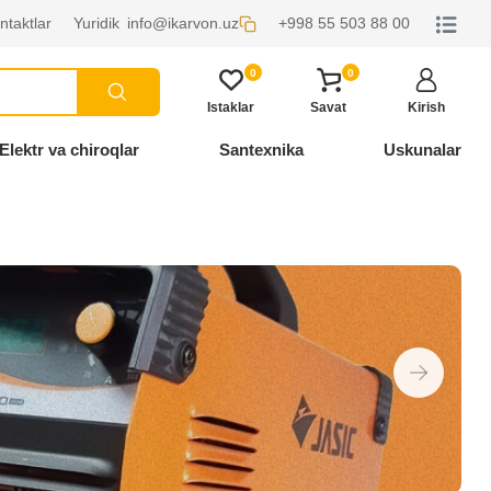
ntaktlar
Yuridik
info@ikarvon.uz
+998 55 503 88 00
0
0
Istaklar
Savat
Kirish
Elektr va chiroqlar
Santexnika
Uskunalar