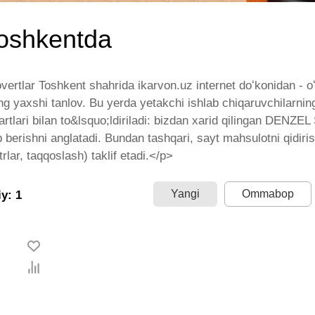
oshkentda
tlar Toshkent shahrida ikarvon.uz internet doʻkonidan - oʻz
g yaxshi tanlov. Bu yerda yetakchi ishlab chiqaruvchilarning 
rtlari bilan to&lsquo;ldiriladi: bizdan xarid qilingan DENZEL S
 berishni anglatadi. Bundan tashqari, sayt mahsulotni qidiri
ltrlar, taqqoslash) taklif etadi.</p>
Yangi
Ommabop
y: 1