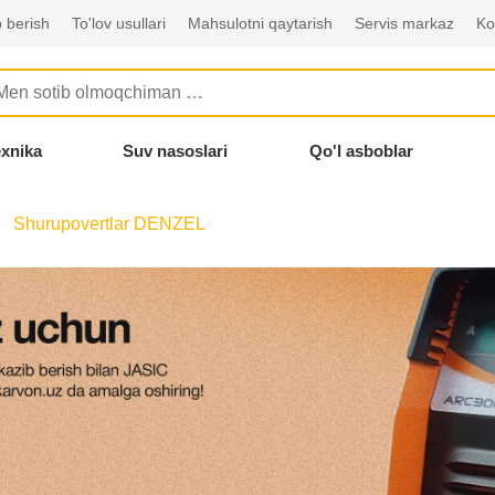
 berish
To'lov usullari
Mahsulotni qaytarish
Servis markaz
Ko
exnika
Suv nasoslari
Qo'l asboblar
Shurupovertlar DENZEL