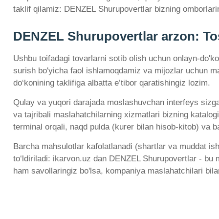
taklif qilamiz: DENZEL Shurupovertlar bizning omborlarimi
DENZEL Shurupovertlar arzon: To
Ushbu toifadagi tovarlarni sotib olish uchun onlayn-do'ko
surish bo'yicha faol ishlamoqdamiz va mijozlar uchun ma
do‘konining taklifiga albatta e’tibor qaratishingiz lozim.
Qulay va yuqori darajada moslashuvchan interfeys sizga na
va tajribali maslahatchilarning xizmatlari bizning katalo
terminal orqali, naqd pulda (kurer bilan hisob-kitob) va 
Barcha mahsulotlar kafolatlanadi (shartlar va muddat is
to‘ldiriladi: ikarvon.uz dan DENZEL Shurupovertlar - bu m
ham savollaringiz bo'lsa, kompaniya maslahatchilari bil