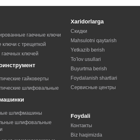
Xaridorlarga
Скидки
ированные гаечные ключи
Mahsulotni qaytarish
 ключи с трещеткой
Yetkazib berish
 гаечных ключей
To'lov usullari
оинструмент
Buyurtma berish
Foydalanish shartlari
тические гайковерты
Сервисные центры
тические шлифовальные
машинки
ные шлифмашины
Foydali
льные шлифовальные
Контакты
и
Biz haqimizda