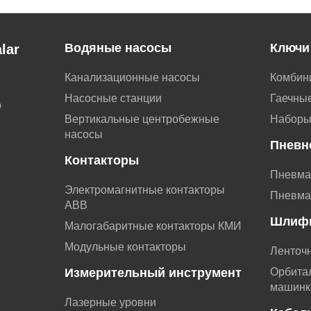
Водяные насосы
Ключи
lar
Канализационные насосы
Комбин
Насосные станции
Гаечные
о
Вертикальные центробежные
Наборы
насосы
Пневн
Контакторы
Пневма
Электромагнитные контакторы
Пневма
АВВ
Шлиф
Малогабаритные контакторы КМИ
Модульные контакторы
Ленточ
Измерительный инструмент
Орбита
машинк
Лазерные уровни