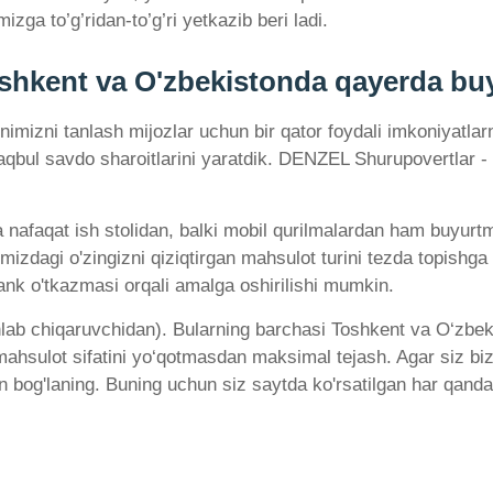
zga to’g’ridan-to’g’ri yetkazib beri ladi.
shkent va O'zbekistonda qayerda b
nimizni tanlash mijozlar uchun bir qator foydali imkoniyatlarn
qbul savdo sharoitlarini yaratdik. DENZEL Shurupovertlar - 
faqat ish stolidan, balki mobil qurilmalardan ham buyurtma b
gimizdagi o'zingizni qiziqtirgan mahsulot turini tezda topish
bank o'tkazmasi orqali amalga oshirilishi mumkin.
hlab chiqaruvchidan). Bularning barchasi Toshkent va O‘zbe
ahsulot sifatini yo‘qotmasdan maksimal tejash. Agar siz bizn
an bog'laning. Buning uchun siz saytda ko'rsatilgan har qand