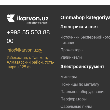
Ommabop kategoriya
Электрика и свет
+998 55 503 88
Источники бесперебойног
00
питания
info@ikarvon.uz
Прожекторы
Удлинители
Узбекистан, г. Ташкент,
Алмазарский район, Уста-
Электроинструмент
ширин 125 ф
Миксеры
Ножницы по металлу
Паяльное оборудование
Перфораторы
Сабельные пилы