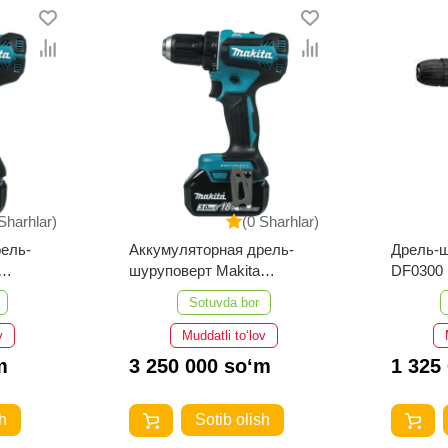
Sharhlar)
(0 Sharhlar)
ель-
Аккумуляторная дрель-
Дрель-ш
шуруповерт Makita
DF0300
DDF485RF
Sotuvda bor
v
Muddatli to‘lov
m
3 250 000 so‘m
1 325
h
Sotib olish