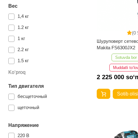
Вес
1,4 кг
1.2 кг
(0 
1 кг
Шуруповерт сетев
Makita FS6300JX2
2.2 кг
Sotuvda bor
1.5 кг
Muddatli to‘lo
1.4 кг
Ko‘proq
2 225 000 so‘
0.99 кг
Тип двигателя
1.9 кг
Sotib olis
бесщеточный
1.3 кг
щеточный
1.1 кг
Напряжение
1.7 кг
220 В