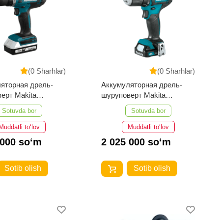
(0 Sharhlar)
(0 Sharhlar)
яторная дрель-
Аккумуляторная дрель-
ерт Makita
шуруповерт Makita
DWAE
DF333DYX14
Sotuvda bor
Sotuvda bor
Muddatli to‘lov
Muddatli to‘lov
 000 so‘m
2 025 000 so‘m
Sotib olish
Sotib olish