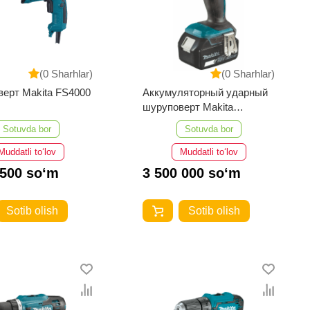
(0 Sharhlar)
(0 Sharhlar)
ерт Makita FS4000
Аккумуляторный ударный
шуруповерт Makita
DTD156RFE
Sotuvda bor
Sotuvda bor
Muddatli to‘lov
Muddatli to‘lov
 500 so‘m
3 500 000 so‘m
Sotib olish
Sotib olish