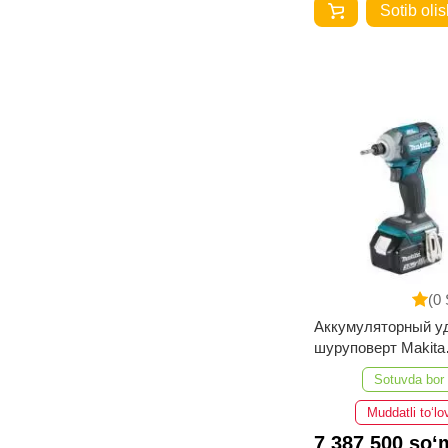
Sotib olis
(0 
Аккумуляторный у
шуруповерт Makita
DTD170RFE
Sotuvda bor
Muddatli to‘lo
7 387 500 so‘