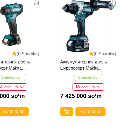
(0 Sharhlar)
(0 Sharhlar)
яторная дрель-
Аккумуляторная дрель-
ерт Makita
шуруповерт Makita
DWAE
DDF486RTJ
Sotuvda bor
Sotuvda bor
Muddatli to‘lov
Muddatli to‘lov
 000 so‘m
7 425 000 so‘m
Sotib olish
Sotib olish