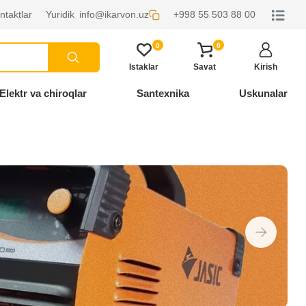
ntaktlar
Yuridik
info@ikarvon.uz
+998 55 503 88 00
0
0
Istaklar
Savat
Kirish
Elektr va chiroqlar
Santexnika
Uskunalar