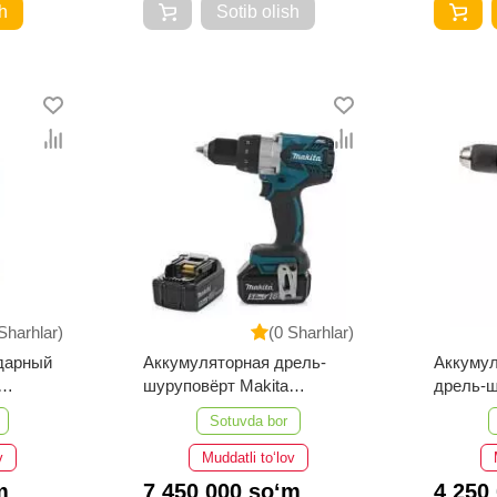
h
Sotib olish
Sharhlar)
(0 Sharhlar)
дарный
Аккумуляторная дрель-
Аккумул
шуруповёрт Makita
дрель-ш
DDF481RTE
DHP45
Sotuvda bor
v
Muddatli to‘lov
m
7 450 000 so‘m
4 250