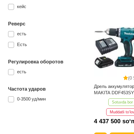
кейс
Реверс
есть
Есть
Регулировка оборотов
есть
(0 
Дрель аккумулято
Частота ударов
MAKITA DDF453SYE
0-3500 уд/мин
ION
Sotuvda bor
Muddatli to‘lo
4 437 500 so‘