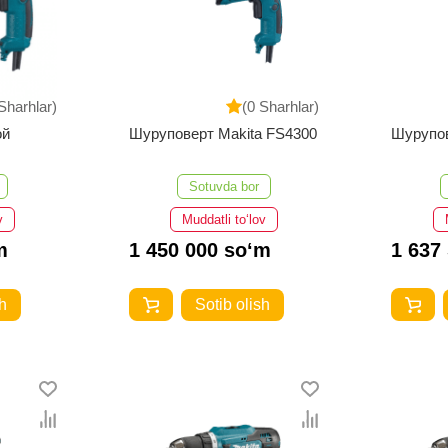
Sharhlar)
(0 Sharhlar)
ой
Шуруповерт Makita FS4300
Шурупов
Sotuvda bor
v
Muddatli to‘lov
m
1 450 000 so‘m
1 637
h
Sotib olish