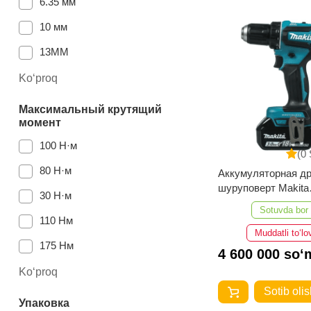
6.35 мм
10 мм
13ММ
Тип аккумулятора
Ko‘proq
Максимальный крутящий
момент
100 Н·м
(0 
80 Н·м
Аккумуляторная др
шуруповерт Makita
30 Н·м
DDF485RF3J
Sotuvda bor
110 Нм
Muddatli to‘lo
175 Нм
4 600 000 so‘
Ko‘proq
Sotib olis
Упаковка