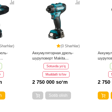
Sharhlar)
(0 Sharhlar)
ель-
Аккумуляторная дрель-
Аккумул
шуруповерт Makita
шурупов
DF033DWAE
DF033
Sotuvda yo‘q
v
Muddatli to‘lov
m
2 750 000 so‘m
2 750
h
Sotib olish