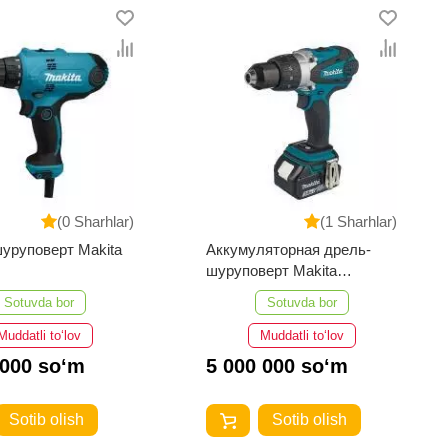
(0 Sharhlar)
(1 Sharhlar)
уруповерт Makita
Аккумуляторная дрель-
шуруповерт Makita
DDF458RFE
Sotuvda bor
Sotuvda bor
Muddatli to‘lov
Muddatli to‘lov
 000 so‘m
5 000 000 so‘m
Sotib olish
Sotib olish