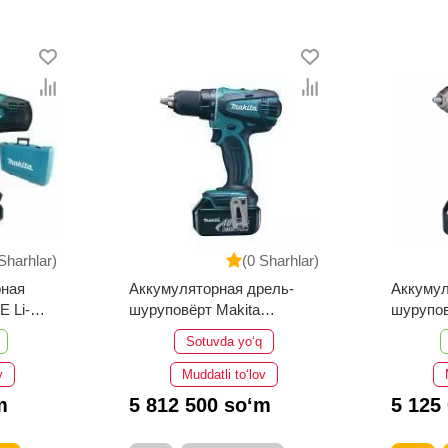
Sharhlar)
(0 Sharhlar)
рная
Аккумуляторная дрель-
Аккумул
 Li-
шуруповёрт Makita
шурупов
DDF484RME
DDF48
Sotuvda yo‘q
v
Muddatli to‘lov
m
5 812 500 so‘m
5 125