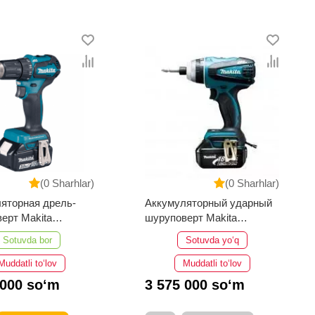
(0 Sharhlar)
(0 Sharhlar)
яторная дрель-
Аккумуляторный ударный
ерт Makita
шуруповерт Makita
3RFE
BTP141RFE
Sotuvda bor
Sotuvda yo‘q
Muddatli to‘lov
Muddatli to‘lov
 000 so‘m
3 575 000 so‘m