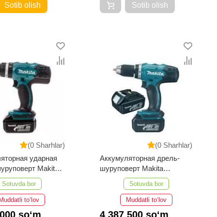
Sotib olish
Sotib olish
(0 Sharhlar)
(0 Sharhlar)
яторная ударная
Аккумуляторная дрель-
уруповерт Makita
шуруповерт Makita
3RFE
DDF453RFE
Sotuvda bor
Sotuvda bor
Muddatli to‘lov
Muddatli to‘lov
 000 so‘m
4 387 500 so‘m