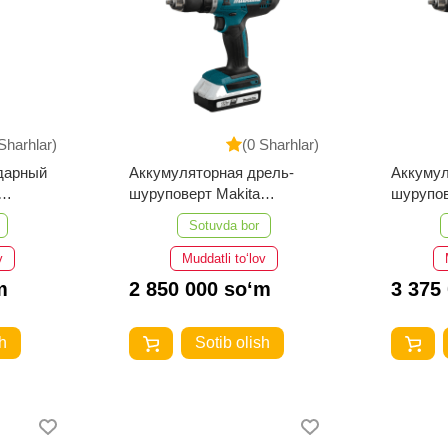
Sharhlar)
(0 Sharhlar)
дарный
Аккумуляторная дрель-
Аккумул
шуруповерт Makita
шурупов
DF488DWE
DF488
Sotuvda bor
v
Muddatli to‘lov
m
2 850 000 so‘m
3 375
h
Sotib olish