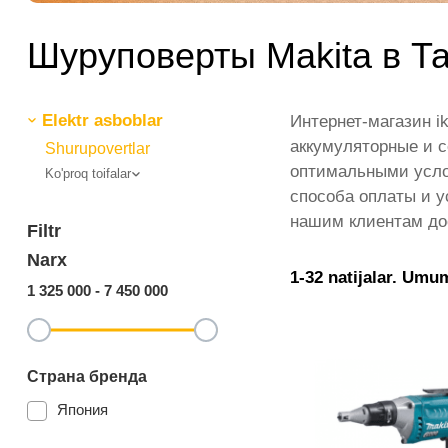
Шуруповерты Makita в Т
Elektr asboblar
Интернет-магазин i
аккумуляторные и с
Shurupovertlar
оптимальными усло
Ko'proq toifalar
способа оплаты и у
нашим клиентам до
Filtr
Narx
1-32 natijalar. Umu
1 325 000
-
7 450 000
Страна бренда
Япония