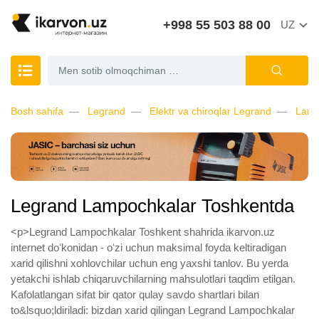
+998 55 503 88 00
UZ
Bosh sahifa
Legrand
Elektr va chiroqlar Legrand
Lamp
Legrand Lampochkalar Toshkentda
<p>Legrand Lampochkalar Toshkent shahrida ikarvon.uz
internet doʻkonidan - oʻzi uchun maksimal foyda keltiradigan
xarid qilishni xohlovchilar uchun eng yaxshi tanlov. Bu yerda
yetakchi ishlab chiqaruvchilarning mahsulotlari taqdim etilgan.
Kafolatlangan sifat bir qator qulay savdo shartlari bilan
to&lsquo;ldiriladi: bizdan xarid qilingan Legrand Lampochkalar