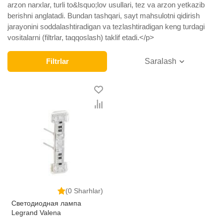
arzon narxlar, turli to&lsquo;lov usullari, tez va arzon yetkazib
berishni anglatadi. Bundan tashqari, sayt mahsulotni qidirish
jarayonini soddalashtiradigan va tezlashtiradigan keng turdagi
vositalarni (filtrlar, taqqoslash) taklif etadi.</p>
Filtrlar
Saralash
(0 Sharhlar)
Светодиодная лампа
Legrand Valena