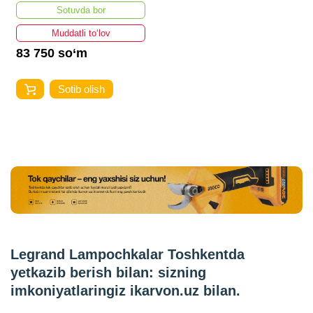
Sotuvda bor
Muddatli to‘lov
83 750 so‘m
Sotib olish
Legrand Lampochkalar Toshkentda
yetkazib berish bilan: sizning
imkoniyatlaringiz ikarvon.uz bilan.