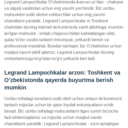
Legrand Lampochkalar O‘zbekistonda ikarvon.uz’dan - chakana
va ulgurji xaridorlari uchun eng yaxshi yechimdir. Biz ushbu
mahsulotni sotib olishni xohlovchilar uchun eng yaxshi
sharoitlarni yaratdik. Legrand Lampochkalar ni Toshkent
shahridan bizning internet doʻkonimizda xarid qilishingiz mumkin
boʻlgan mahsulot - ishlab chiqaruvchidan kafolatlangan sifat,
qulay toʻlov usulini tanlash imkoniyati, yetkazib berish va
professional maslahat. Bundan tashqari, biz O‘zbekiston uchun
maqbul narxni taklif qilamiz: Legrand Lampochkalar bizning
omborlarimizga to’g’ridan-to’g’ri yetkazib beri ladi.
Legrand Lampochkalar arzon: Toshkent va
O'zbekistonda qayerda buyurtma berish
mumkin
Ushbu toifadagi tovarlarni sotib olish uchun onlayn-do'konimizni
tanlash mijozlar uchun bir qator foydali imkoniyatlarni ochib
beradi. Biz ushbu toifadagi mahsulotlarni ilgari surish bo'yicha
faol ishlamoqdamiz va mijozlar uchun maqbul savdo
sharoitlarini yaratdik. Legrand Lampochkalar - sizni qiziqtirgan