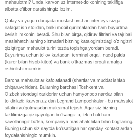
mahsulotmi? Unda ikarvon.uz internet-do‘konining taklifiga
albatta e’tibor qaratishingiz lozim.
Qulay va yuqori darajada moslashuvchan interfeys sizga
nafaqat ish stolidan, balki mobil qurilmalardan ham buyurtma
berish imkonini beradi. Shu bilan birga, qidiruv filtrlari va tajribali
maslahatchilarning xizmatlari bizning katalogimizdagi o'zingizni
qiziqtirgan mahsulot turini tezda topishga yordam beradi.
Buyurtma uchun to'lov kartadan, terminal orqali, naqd pulda
(kurer bilan hisob-kitob) va bank o'tkazmasi orqali amalga
oshirilishi mumkin.
Barcha mahsulotlar kafolatlanadi (shartlar va muddat ishlab
chiqaruvchidan). Bularning barchasi Toshkent va
O‘zbekistondagi xaridorlar uchun hamyonbop narxlar bilan
to‘ldiriladi: ikarvon.uz dan Legrand Lampochkalar - bu mahsulot
sifatini yo‘qotmasdan maksimal tejash. Agar siz bizning
taklifimizga qiziqayotgan bo’lsangiz-u, lekin hali ham
savollaringiz bo'lsa, kompaniya maslahatchilari bilan bog'laning.
Buning uchun siz saytda ko'rsatilgan har qanday kontaktlardan
foydalanishingiz mumkin.