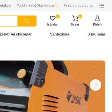
ntaktlar
Yuridik
info@ikarvon.uz
+998 55 503 88 00
0
0
Istaklar
Savat
Kirish
Elektr va chiroqlar
Santexnika
Uskunalar