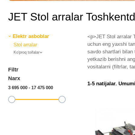
JET Stol arralar Toshkent
Elektr asboblar
<p>JET Stol arralar T
uchun eng yaxshi tanl
Stol arralar
savdo shartlari bilan 
Ko'proq toifalar
yetkazib berishni ang
vositalarni (filtrlar, 
Filtr
Narx
1-5 natijalar. Umumi
3 695 000
-
17 475 000