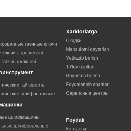
Xaridorlarga
Скидки
ированные гаечные ключи
Mahsulotni qaytarish
 ключи с трещеткой
Yetkazib berish
 гаечных ключей
To'lov usullari
оинструмент
Buyurtma berish
Foydalanish shartlari
тические гайковерты
Сервисные центры
тические шлифовальные
машинки
ные шлифмашины
Foydali
льные шлифовальные
Контакты