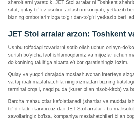
sharoitlarni yaratdik. JET Stol arralar ni Toshkent shah
sifat, qulay toʻlov usulini tanlash imkoniyati, yetkazib 
bizning omborlarimizga to’g’ridan-to’g’ri yetkazib beri lad
JET Stol arralar arzon: Toshkent
Ushbu toifadagi tovarlarni sotib olish uchun onlayn-do'ko
surish bo'yicha faol ishlamoqdamiz va mijozlar uchun maq
do‘konining taklifiga albatta e’tibor qaratishingiz lozim.
Qulay va yuqori darajada moslashuvchan interfeys sizga na
va tajribali maslahatchilarning xizmatlari bizning katalo
terminal orqali, naqd pulda (kurer bilan hisob-kitob) va 
Barcha mahsulotlar kafolatlanadi (shartlar va muddat is
to‘ldiriladi: ikarvon.uz dan JET Stol arralar - bu mahsul
savollaringiz bo'lsa, kompaniya maslahatchilari bilan bo