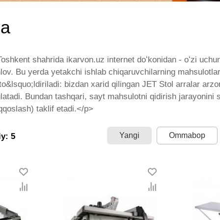
da
oshkent shahrida ikarvon.uz internet doʻkonidan - oʻzi uchun
ov. Bu yerda yetakchi ishlab chiqaruvchilarning mahsulotlari 
to&lsquo;ldiriladi: bizdan xarid qilingan JET Stol arralar arzon
latadi. Bundan tashqari, sayt mahsulotni qidirish jarayonini 
taqqoslash) taklif etadi.</p>
Yangi
Ommabop
y: 5