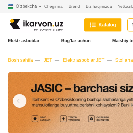
Oʻzbekcha
Chegirma
Brend
Biz haqimizda
Yetkazib
Katalog
Elektr asboblar
Bog'lar uchun
Maishiy t
Bosh sahifa
JET
Elektr asboblar JET
Stol arr