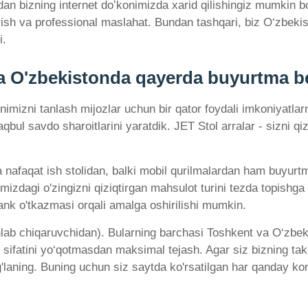
ridan bizning internet doʻkonimizda xarid qilishingiz mumkin 
berish va professional maslahat. Bundan tashqari, biz O‘zbeki
i.
 va O'zbekistonda qayerda buyurtma 
nimizni tanlash mijozlar uchun bir qator foydali imkoniyatlarn
bul savdo sharoitlarini yaratdik. JET Stol arralar - sizni q
faqat ish stolidan, balki mobil qurilmalardan ham buyurtma b
gimizdagi o'zingizni qiziqtirgan mahsulot turini tezda topish
bank o'tkazmasi orqali amalga oshirilishi mumkin.
hlab chiqaruvchidan). Bularning barchasi Toshkent va O‘zbe
ot sifatini yo‘qotmasdan maksimal tejash. Agar siz bizning tak
g'laning. Buning uchun siz saytda ko'rsatilgan har qanday k