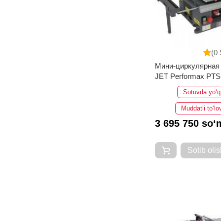
(0 
Мини-циркулярная
JET Performax PTS
Sotuvda yo‘q
Muddatli to‘lo
3 695 750 so‘
Sotib olis