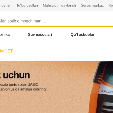
 berish
To'lov usullari
Mahsulotni qaytarish
Servis markaz
Ko
exnika
Suv nasoslari
Qo'l asboblar
alar JET