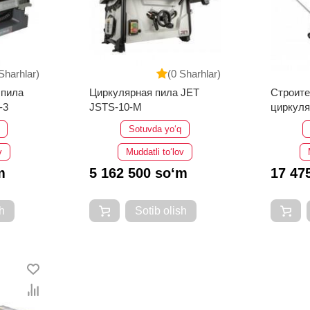
Sharhlar)
(0 Sharhlar)
 пила
Циркулярная пила JET
Строит
-3
JSTS-10-M
циркуля
JTS-31
Sotuvda yo‘q
v
Muddatli to‘lov
m
5 162 500 so‘m
17 47
h
Sotib olish