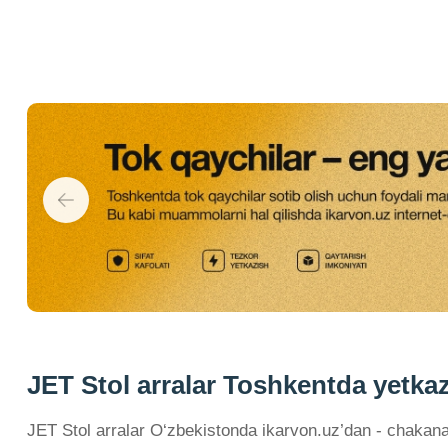
JET Stol arralar Toshkentda yetkazi
JET Stol arralar O‘zbekistonda ikarvon.uz’dan - chakana 