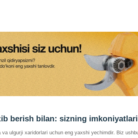
b berish bilan: sizning imkoniyatlari
va ulgurji xaridorlari uchun eng yaxshi yechimdir. Biz ushb