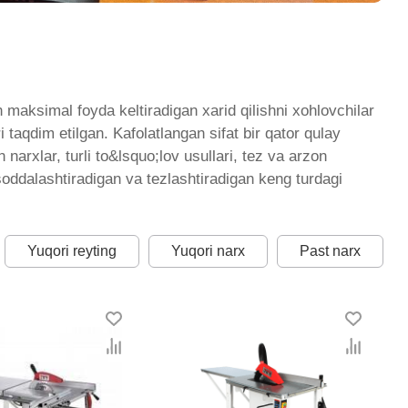
 maksimal foyda keltiradigan xarid qilishni xohlovchilar
taqdim etilgan. Kafolatlangan sifat bir qator qulay
 narxlar, turli to&lsquo;lov usullari, tez va arzon
soddalashtiradigan va tezlashtiradigan keng turdagi
Yuqori reyting
Yuqori narx
Past narx