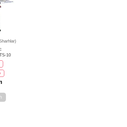
Sharhlar)
с
TS-10
v
m
h