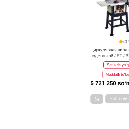
(0 
Циркулярная пила 
подставкой JET JB
Sotuvda yo‘q
Muddatli to‘lo
5 721 250 so‘
Sotib olis