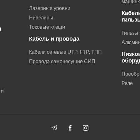
машинк
Лазерные уровни
Кабел
Нивелиры
гильз
Токовые клещи
и
Гильзы
Кабель и провода
и
Алюмин
Кабели сетевые UTP, FTP, ТПП
Низко
обору
Провода самонесущие СИП
Преобр
ы
Реле
 и