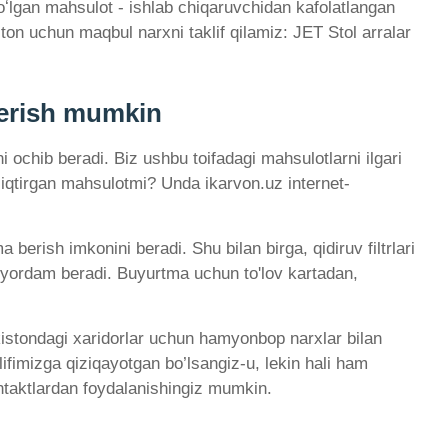
boʻlgan mahsulot - ishlab chiqaruvchidan kafolatlangan
ston uchun maqbul narxni taklif qilamiz: JET Stol arralar
berish mumkin
i ochib beradi. Biz ushbu toifadagi mahsulotlarni ilgari
iziqtirgan mahsulotmi? Unda ikarvon.uz internet-
erish imkonini beradi. Shu bilan birga, qidiruv filtrlari
ga yordam beradi. Buyurtma uchun to'lov kartadan,
kistondagi xaridorlar uchun hamyonbop narxlar bilan
lifimizga qiziqayotgan bo’lsangiz-u, lekin hali ham
ontaktlardan foydalanishingiz mumkin.