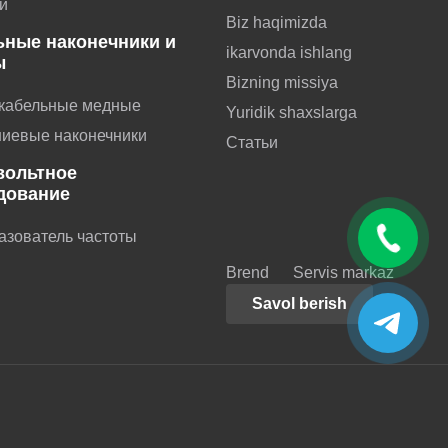
и
Biz haqimizda
ьные наконечники и
ikarvonda ishlang
ы
Bizning missiya
 кабельные медные
Yuridik shaxslarga
иевые наконечники
Статьи
вольтное
дование
азователь частоты
Brend
Servis markaz
Savol berish