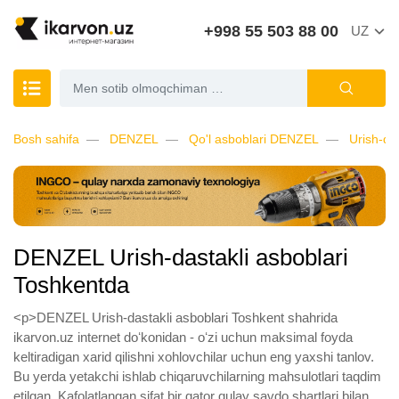
+998 55 503 88 00
UZ
Bosh sahifa
DENZEL
Qo'l asboblari DENZEL
Urish-da
DENZEL Urish-dastakli asboblari
Toshkentda
<p>DENZEL Urish-dastakli asboblari Toshkent shahrida
ikarvon.uz internet doʻkonidan - oʻzi uchun maksimal foyda
keltiradigan xarid qilishni xohlovchilar uchun eng yaxshi tanlov.
Bu yerda yetakchi ishlab chiqaruvchilarning mahsulotlari taqdim
etilgan. Kafolatlangan sifat bir qator qulay savdo shartlari bilan