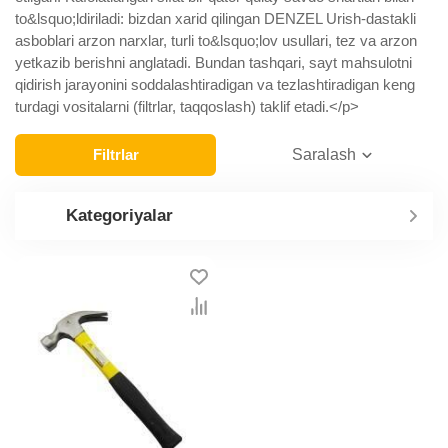
to&lsquo;ldiriladi: bizdan xarid qilingan DENZEL Urish-dastakli
asboblari arzon narxlar, turli to&lsquo;lov usullari, tez va arzon
yetkazib berishni anglatadi. Bundan tashqari, sayt mahsulotni
qidirish jarayonini soddalashtiradigan va tezlashtiradigan keng
turdagi vositalarni (filtrlar, taqqoslash) taklif etadi.</p>
Filtrlar
Saralash
Kategoriyalar