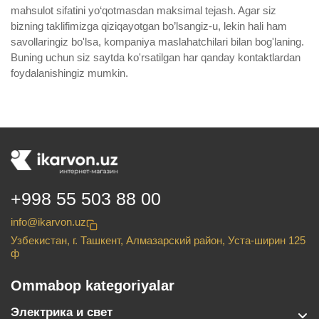
mahsulot sifatini yo‘qotmasdan maksimal tejash. Agar siz
bizning taklifimizga qiziqayotgan bo’lsangiz-u, lekin hali ham
savollaringiz bo'lsa, kompaniya maslahatchilari bilan bog'laning.
Buning uchun siz saytda ko'rsatilgan har qanday kontaktlardan
foydalanishingiz mumkin.
+998 55 503 88 00
info@ikarvon.uz
Узбекистан, г. Ташкент, Алмазарский район, Уста-ширин 125
ф
Ommabop kategoriyalar
Электрика и свет