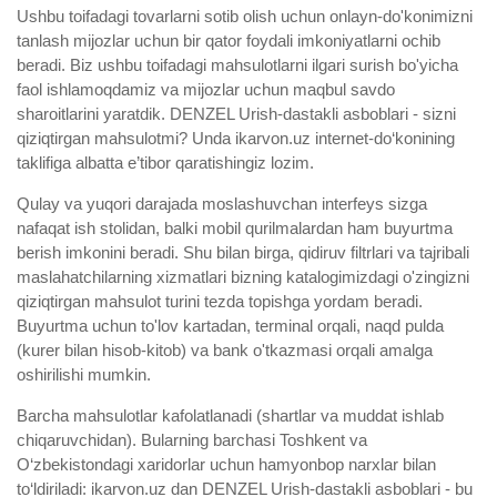
Ushbu toifadagi tovarlarni sotib olish uchun onlayn-do'konimizni
tanlash mijozlar uchun bir qator foydali imkoniyatlarni ochib
beradi. Biz ushbu toifadagi mahsulotlarni ilgari surish bo'yicha
faol ishlamoqdamiz va mijozlar uchun maqbul savdo
sharoitlarini yaratdik. DENZEL Urish-dastakli asboblari - sizni
qiziqtirgan mahsulotmi? Unda ikarvon.uz internet-do‘konining
taklifiga albatta e’tibor qaratishingiz lozim.
Qulay va yuqori darajada moslashuvchan interfeys sizga
nafaqat ish stolidan, balki mobil qurilmalardan ham buyurtma
berish imkonini beradi. Shu bilan birga, qidiruv filtrlari va tajribali
maslahatchilarning xizmatlari bizning katalogimizdagi o'zingizni
qiziqtirgan mahsulot turini tezda topishga yordam beradi.
Buyurtma uchun to'lov kartadan, terminal orqali, naqd pulda
(kurer bilan hisob-kitob) va bank o'tkazmasi orqali amalga
oshirilishi mumkin.
Barcha mahsulotlar kafolatlanadi (shartlar va muddat ishlab
chiqaruvchidan). Bularning barchasi Toshkent va
O‘zbekistondagi xaridorlar uchun hamyonbop narxlar bilan
to‘ldiriladi: ikarvon.uz dan DENZEL Urish-dastakli asboblari - bu