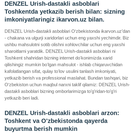
DENZEL Urish-dastakli asboblari
Toshkentda yetkazib berish bilan: sizning
imkoniyatlaringiz ikarvon.uz bilan.
DENZEL Urish-dastakli asboblari O‘zbekistonda ikarvon.uz’dan
- chakana va ulgurji xaridorlari uchun eng yaxshi yechimdir. Biz
ushbu mahsulotni sotib olishni xohlovchilar uchun eng yaxshi
sharoitlarni yaratdik. DENZEL Urish-dastakli asboblari ni
Toshkent shahridan bizning internet doʻkonimizda xarid
qilishingiz mumkin boʻlgan mahsulot - ishlab chiqaruvchidan
kafolatlangan sifat, qulay toʻlov usulini tanlash imkoniyati,
yetkazib berish va professional maslahat. Bundan tashqari, biz
O‘zbekiston uchun maqbul narxni taklif qilamiz: DENZEL Urish-
dastakli asboblari bizning omborlarimizga to’g’ridan-to’g’ri
yetkazib beri ladi.
DENZEL Urish-dastakli asboblari arzon:
Toshkent va O'zbekistonda qayerda
buyurtma berish mumkin