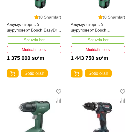
(0 Sharhlar)
(0 Sharhlar)
Аккумуляторный
Аккумуляторный
шуруповерт Bosch EasyDrill
шуруповерт Bosch
12-2
EasyImpact 1200
Sotuvda bor
Sotuvda bor
Muddatli to‘lov
Muddatli to‘lov
1 375 000 so‘m
1 443 750 so‘m
Sotib olish
Sotib olish