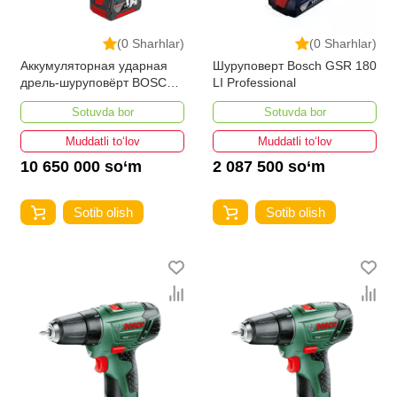
(0 Sharhlar)
(0 Sharhlar)
Аккумуляторная ударная
Шуруповерт Bosch GSR 180
дрель-шуруповёрт BOSCH
LI Professional
GSB 18 VE-EC Professional
Sotuvda bor
Sotuvda bor
2 x 5,0 Ah
Muddatli to‘lov
Muddatli to‘lov
10 650 000 so‘m
2 087 500 so‘m
Sotib olish
Sotib olish