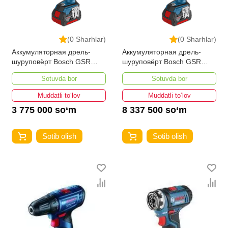
(0 Sharhlar)
(0 Sharhlar)
Аккумуляторная дрель-
Аккумуляторная дрель-
шуруповёрт Bosch GSR
шуруповёрт Bosch GSR
18V-85 C Professional
18V-85 C Professional + 2 x
Sotuvda bor
Sotuvda bor
5,0 Ah L-Boxx UNI
Muddatli to‘lov
Muddatli to‘lov
3 775 000 so‘m
8 337 500 so‘m
Sotib olish
Sotib olish