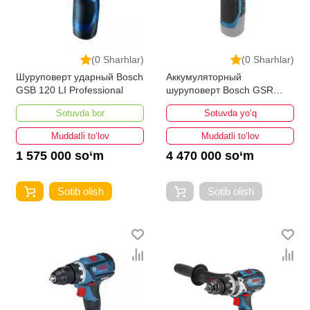
(0 Sharhlar)
(0 Sharhlar)
Шуруповерт ударный Bosch
Аккумуляторный
GSB 120 LI Professional
шуруповерт Bosch GSR
12V-15 FC Flex Professional
Sotuvda bor
Sotuvda yo‘q
Muddatli to‘lov
Muddatli to‘lov
1 575 000 so‘m
4 470 000 so‘m
Sotib olish
Sotib olish