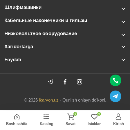
Шлифмашинки
Кабельные наконечники и гильзы
Низковольтное оборудование
Xaridorlarga
Foydali
© 2026
ikarvon.uz
- Qurilish onlayn do'koni.
0
0
Bosh sahifa
Katalog
Savat
Istaklar
Kirish