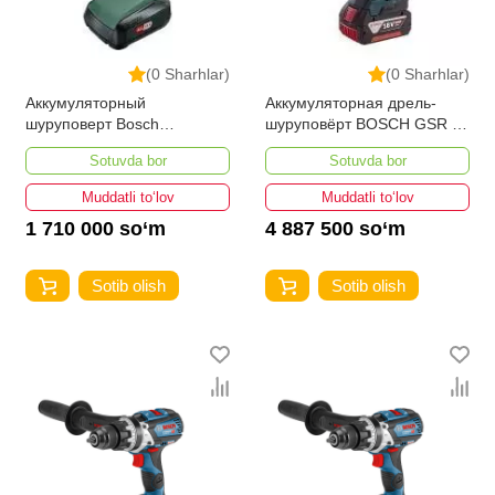
(0 Sharhlar)
(0 Sharhlar)
Аккумуляторный
Аккумуляторная дрель-
шуруповерт Bosch
шуруповёрт BOSCH GSR 18
UniversalDrill 18
V-EC Professional 2 x 5,0 Ah
Sotuvda bor
Sotuvda bor
L-Bo UNI
Muddatli to‘lov
Muddatli to‘lov
1 710 000 so‘m
4 887 500 so‘m
Sotib olish
Sotib olish