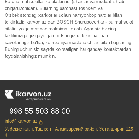
Barcha mahsulotlar kafolatlanadi (shartlar va muddat ishlab
chiqaruvchidan). Bularning barchasi Toshkent va
O‘zbekistondagi xaridorlar uchun hamyonbop narxlar bilan
to‘ldiriladi: ikarvon.uz dan BOSCH Shurupovertlar - bu mahsulot
sifatini yo‘qotmasdan maksimal tejash. Agar siz bizning
taklifimizga qiziqayotgan bo’lsangiz-u, lekin hali ham
savollaringiz bo'lsa, kompaniya maslahatchilari bilan bog'laning.
Buning uchun siz saytda ko'rsatilgan har qanday kontaktlardan
foydalanishingiz mumkin.
+998 55 503 88 00
info@ikarvon.uz
Узбекистан, г. Ташкент, Алмазарский район, Уста-ширин 125
ф