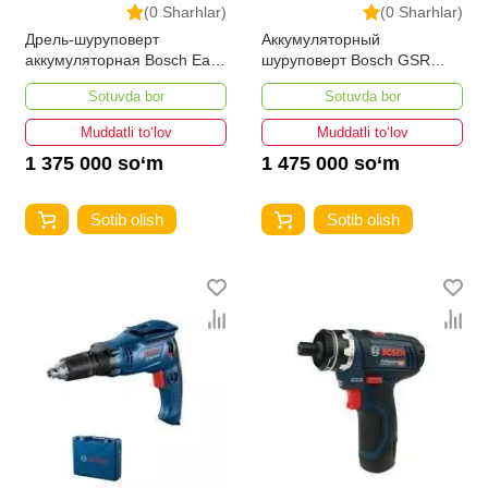
(0 Sharhlar)
(0 Sharhlar)
Дрель-шуруповерт
Аккумуляторный
aккумуляторная Bosch Easy
шуруповерт Bosch GSR
Drill 1200,
120-LI
Sotuvda bor
Sotuvda bor
Muddatli to‘lov
Muddatli to‘lov
1 375 000 so‘m
1 475 000 so‘m
Sotib olish
Sotib olish