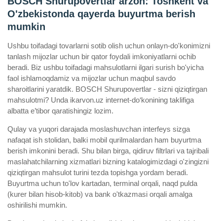
BOSCH Shurupovertlar arzon: Toshkent va
O'zbekistonda qayerda buyurtma berish
mumkin
Ushbu toifadagi tovarlarni sotib olish uchun onlayn-do'konimizni
tanlash mijozlar uchun bir qator foydali imkoniyatlarni ochib
beradi. Biz ushbu toifadagi mahsulotlarni ilgari surish bo'yicha
faol ishlamoqdamiz va mijozlar uchun maqbul savdo
sharoitlarini yaratdik. BOSCH Shurupovertlar - sizni qiziqtirgan
mahsulotmi? Unda ikarvon.uz internet-do‘konining taklifiga
albatta e’tibor qaratishingiz lozim.
Qulay va yuqori darajada moslashuvchan interfeys sizga
nafaqat ish stolidan, balki mobil qurilmalardan ham buyurtma
berish imkonini beradi. Shu bilan birga, qidiruv filtrlari va tajribali
maslahatchilarning xizmatlari bizning katalogimizdagi o'zingizni
qiziqtirgan mahsulot turini tezda topishga yordam beradi.
Buyurtma uchun to'lov kartadan, terminal orqali, naqd pulda
(kurer bilan hisob-kitob) va bank o'tkazmasi orqali amalga
oshirilishi mumkin.