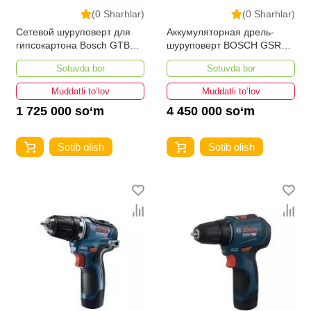
(0 Sharhlar)
(0 Sharhlar)
Сетевой шуруповерт для
Аккумуляторная дрель-
гипсокартона Bosch GTB
шуруповерт BOSCH GSR
650
12V-15 FC
Sotuvda bor
Sotuvda bor
Muddatli to‘lov
Muddatli to‘lov
1 725 000 so‘m
4 450 000 so‘m
Sotib olish
Sotib olish