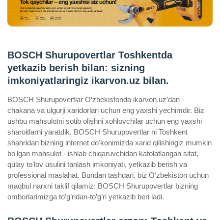
BOSCH Shurupovertlar Toshkentda
yetkazib berish bilan: sizning
imkoniyatlaringiz ikarvon.uz bilan.
BOSCH Shurupovertlar O‘zbekistonda ikarvon.uz’dan -
chakana va ulgurji xaridorlari uchun eng yaxshi yechimdir. Biz
ushbu mahsulotni sotib olishni xohlovchilar uchun eng yaxshi
sharoitlarni yaratdik. BOSCH Shurupovertlar ni Toshkent
shahridan bizning internet doʻkonimizda xarid qilishingiz mumkin
boʻlgan mahsulot - ishlab chiqaruvchidan kafolatlangan sifat,
qulay toʻlov usulini tanlash imkoniyati, yetkazib berish va
professional maslahat. Bundan tashqari, biz O‘zbekiston uchun
maqbul narxni taklif qilamiz: BOSCH Shurupovertlar bizning
omborlarimizga to’g’ridan-to’g’ri yetkazib beri ladi.