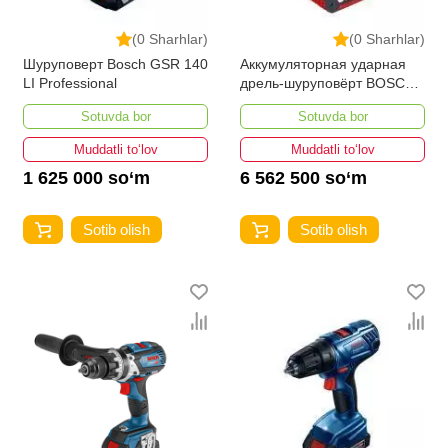
(0 Sharhlar)
(0 Sharhlar)
Шуруповерт Bosch GSR 140
Аккумуляторная ударная
LI Professional
дрель-шуруповёрт BOSCH
GSB 18 V-EC Professional 2
Sotuvda bor
Sotuvda bor
x 5,0 Ah
Muddatli to‘lov
Muddatli to‘lov
1 625 000 so‘m
6 562 500 so‘m
Sotib olish
Sotib olish