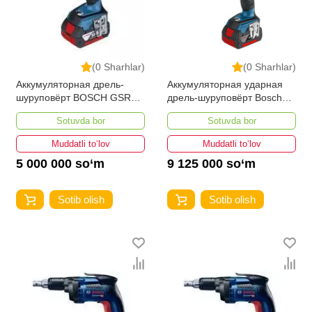
(0 Sharhlar)
(0 Sharhlar)
Аккумуляторная дрель-
Аккумуляторная ударная
шуруповёрт BOSCH GSR
дрель-шуруповёрт Bosch
18V-60 C Professional + 2 х
GSB 18V-85 C Professional
Sotuvda bor
Sotuvda bor
5,0 AH L-Boxx Uni
+ 2 x 5,0 Ah L-Boxx UNI
Muddatli to‘lov
Muddatli to‘lov
5 000 000 so‘m
9 125 000 so‘m
Sotib olish
Sotib olish