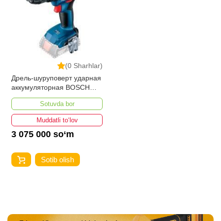
(0 Sharhlar)
Дрель-шуруповерт ударная
аккумуляторная BOSCH
GSR 18V-50 2x2.0Ah
Sotuvda bor
Muddatli to‘lov
3 075 000 so‘m
Sotib olish