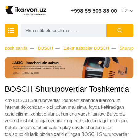
+998 55 503 88 00
UZ
Bosh sahifa
BOSCH
Elektr asboblar BOSCH
Shurupov
BOSCH Shurupovertlar Toshkentda
<p>BOSCH Shurupovertlar Toshkent shahrida ikarvon.uz
internet doʻkonidan - oʻzi uchun maksimal foyda keltiradigan
xarid qilishni xohlovchilar uchun eng yaxshi tanlov. Bu yerda
yetakchi ishlab chiqaruvchilarning mahsulotlari taqdim etilgan.
Kafolatlangan sifat bir qator qulay savdo shartlari bilan
to&lsquo;ldiriladi: bizdan xarid qilingan BOSCH Shurupovertlar