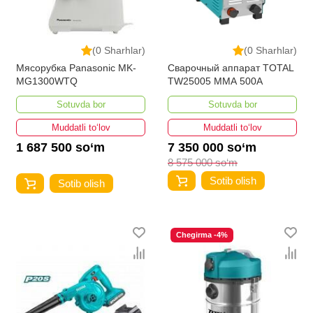
(0 Sharhlar)
(0 Sharhlar)
Мясорубка Panasonic MK-
Сварочный аппарат TOTAL
MG1300WTQ
TW25005 MMA 500A
Sotuvda bor
Sotuvda bor
Muddatli to‘lov
Muddatli to‘lov
1 687 500 so‘m
7 350 000 so‘m
8 575 000 so‘m
Sotib olish
Sotib olish
Chegirma -4%