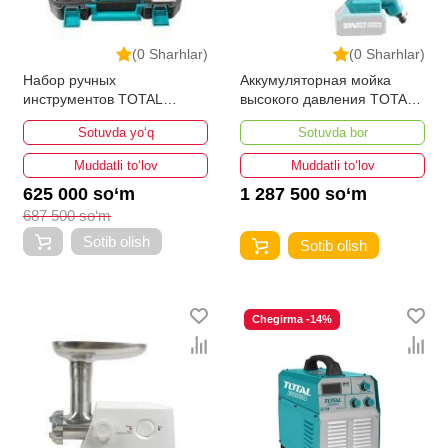
(0 Sharhlar)
(0 Sharhlar)
Набор ручных
Аккумуляторная мойка
инструментов TOTAL
высокого давления TOTAL
THKTHP21306
TPWLI20084
Sotuvda yo‘q
Sotuvda bor
Muddatli to‘lov
Muddatli to‘lov
625 000 so‘m
1 287 500 so‘m
687 500 so‘m
Sotib olish
Sotib olish
Chegirma -14%