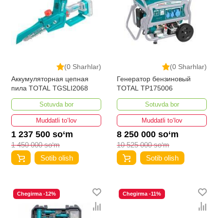
(0 Sharhlar)
(0 Sharhlar)
Аккумуляторная цепная
Генератор бензиновый
пила TOTAL TGSLI2068
TOTAL TP175006
Sotuvda bor
Sotuvda bor
Muddatli to‘lov
Muddatli to‘lov
1 237 500 so‘m
8 250 000 so‘m
1 450 000 so‘m
10 525 000 so‘m
Sotib olish
Sotib olish
Chegirma -12%
Chegirma -11%