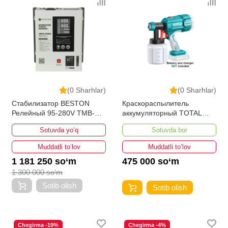
(0 Sharhlar)
(0 Sharhlar)
Стабилизатор BESTON
Краскораспылитель
Релейный 95-280V TMB-
аккумуляторный TOTAL
5000VA
TSGLI2001
Sotuvda yo‘q
Sotuvda bor
Muddatli to‘lov
Muddatli to‘lov
1 181 250 so‘m
475 000 so‘m
1 300 000 so‘m
Sotib olish
Sotib olish
Chegirma -19%
Chegirma -4%