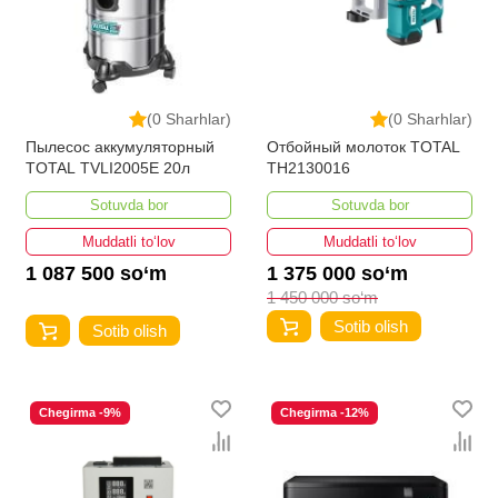
(0 Sharhlar)
(0 Sharhlar)
Пылесос аккумуляторный
Отбойный молоток TOTAL
TOTAL TVLI2005E 20л
TH2130016
Sotuvda bor
Sotuvda bor
Muddatli to‘lov
Muddatli to‘lov
1 087 500 so‘m
1 375 000 so‘m
1 450 000 so‘m
Sotib olish
Sotib olish
Chegirma -9%
Chegirma -12%