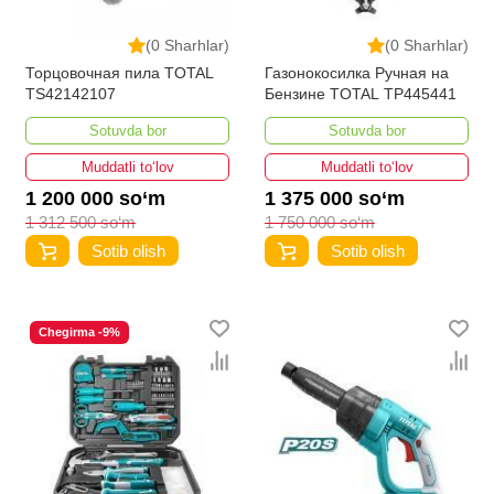
(0 Sharhlar)
(0 Sharhlar)
Торцовочная пила TOTAL
Газонокосилка Ручная на
TS42142107
Бензине TOTAL TP445441
Sotuvda bor
Sotuvda bor
Muddatli to‘lov
Muddatli to‘lov
1 200 000 so‘m
1 375 000 so‘m
1 312 500 so‘m
1 750 000 so‘m
Sotib olish
Sotib olish
Chegirma -9%