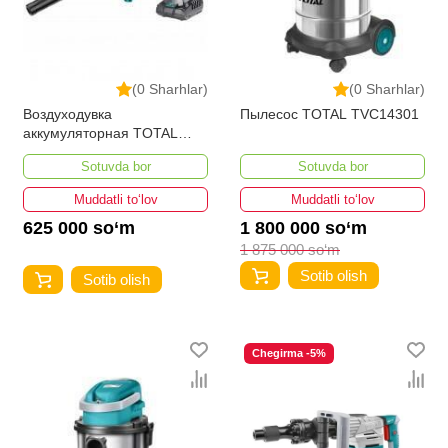
(0 Sharhlar)
(0 Sharhlar)
Воздуходувка
Пылесос TOTAL TVC14301
аккумуляторная TOTAL
TABLI200181
Sotuvda bor
Sotuvda bor
Muddatli to‘lov
Muddatli to‘lov
625 000 so‘m
1 800 000 so‘m
1 875 000 so‘m
Sotib olish
Sotib olish
Chegirma -5%