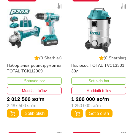
(0 Sharhlar)
(0 Sharhlar)
Набор электроинструменты
Пылесос TOTAL TVC13301
TOTAL TCKLI2009
30л
Sotuvda bor
Sotuvda bor
Muddatli to‘lov
Muddatli to‘lov
2 012 500 so‘m
1 200 000 so‘m
2 487 500 so‘m
1 250 000 so‘m
Sotib olish
Sotib olish