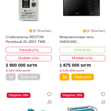
(0 Sharhlar)
(0 Sharhlar)
Стабилизатор BESTON
Микроволновая печь
Релейный 45-280V TMB-
SAMSUNG
15000VA
MS23K3614AK/BW
Sotuvda yo‘q
Sotuvda bor
Muddatli to‘lov
Muddatli to‘lov
2 900 000 so‘m
1 875 000 so‘m
3 187 500 so‘m
2 125 000 so‘m
Sotib olish
Sotib olish
Chegirma -15%
Chegirma -22%