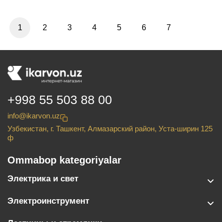
1
2
3
4
5
6
7
+998 55 503 88 00
info@ikarvon.uz
Узбекистан, г. Ташкент, Алмазарский район, Уста-ширин 125
ф
Ommabop kategoriyalar
Электрика и свет
Электроинструмент