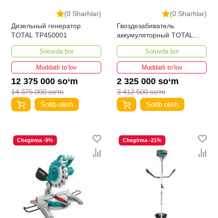
(0 Sharhlar)
(0 Sharhlar)
Дизельный генератор
Гвоздезабиватель
TOTAL TP450001
аккумуляторный TOTAL
TCBNLI2001
Sotuvda bor
Sotuvda bor
Muddatli to‘lov
Muddatli to‘lov
12 375 000 so‘m
2 325 000 so‘m
14 375 000 so‘m
3 412 500 so‘m
Sotib olish
Sotib olish
Chegirma -9%
Chegirma -21%