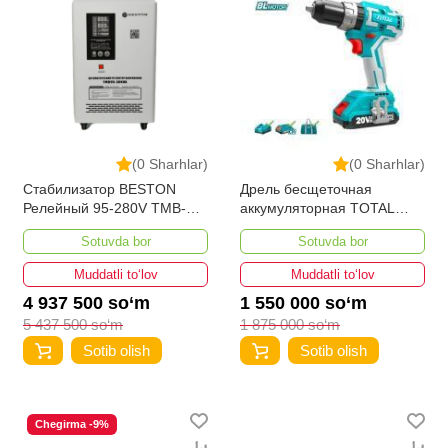
(0 Sharhlar)
(0 Sharhlar)
Стабилизатор BESTON
Дрель бесщеточная
Релейный 95-280V TMB-
аккумуляторная TOTAL
30000VA
TIDLI20608
Sotuvda bor
Sotuvda bor
Muddatli to‘lov
Muddatli to‘lov
4 937 500 so‘m
1 550 000 so‘m
5 437 500 so‘m
1 875 000 so‘m
Sotib olish
Sotib olish
Chegirma -9%