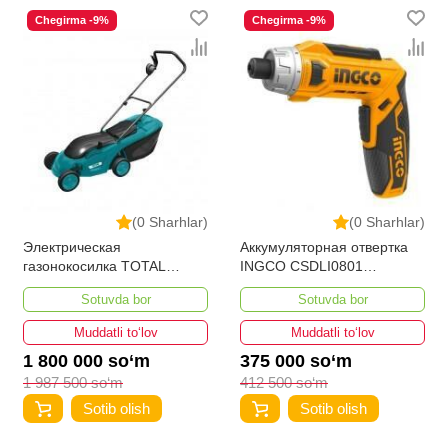
Chegirma -9%
Chegirma -9%
(0 Sharhlar)
(0 Sharhlar)
Электрическая
Аккумуляторная отвертка
газонокосилка TOTAL
INGCO CSDLI0801
TGT616151
INDUSTRIAL 8В
Sotuvda bor
Sotuvda bor
Muddatli to‘lov
Muddatli to‘lov
1 800 000 so‘m
375 000 so‘m
1 987 500 so‘m
412 500 so‘m
Sotib olish
Sotib olish