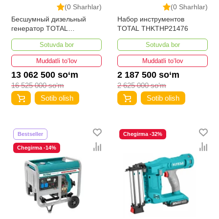
(0 Sharhlar)
(0 Sharhlar)
Бесшумный дизельный
Набор инструментов
генератор TOTAL
TOTAL THKTHP21476
TP250001
Sotuvda bor
Sotuvda bor
Muddatli to‘lov
Muddatli to‘lov
13 062 500 so‘m
2 187 500 so‘m
16 525 000 so‘m
2 625 000 so‘m
Sotib olish
Sotib olish
Bestseller
Chegirma -32%
Chegirma -14%