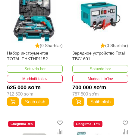
(0 Sharhlar)
(0 Sharhlar)
Набор инструментов
Зарядное устройство Total
TOTAL THKTHP1152
TBC1601
Sotuvda bor
Sotuvda bor
Muddatli to‘lov
Muddatli to‘lov
625 000 so‘m
700 000 so‘m
712 500 so‘m
787 500 so‘m
Sotib olish
Sotib olish
Chegirma -9%
Chegirma -17%