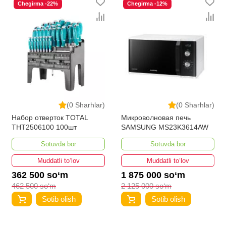
Chegirma -22%
Chegirma -12%
(0 Sharhlar)
(0 Sharhlar)
Набор отверток TOTAL
Микроволновая печь
THT2506100 100шт
SAMSUNG MS23K3614AW
Sotuvda bor
Sotuvda bor
Muddatli to‘lov
Muddatli to‘lov
362 500 so‘m
1 875 000 so‘m
462 500 so‘m
2 125 000 so‘m
Sotib olish
Sotib olish