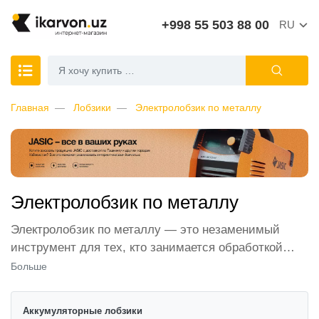
+998 55 503 88 00
RU
Главная
Лобзики
Электролобзик по металлу
Электролобзик по металлу
Электролобзик по металлу — это незаменимый
инструмент для тех, кто занимается обработкой
металлических материалов, как в домашних
Больше
условиях, так и на профессиональном уровне. Его
главная задача — обеспечить точные и чистые
Аккумуляторные лобзики
разрезы, что особенно важно при работе с