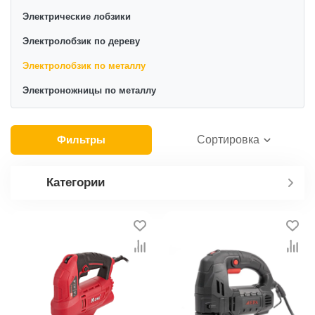
металлом. Современные модели оснащены
Электрические лобзики
мощными электрическими двигателями, которые
Электролобзик по дереву
способны справляться с различными видами
Электролобзик по металлу
металлов, включая сталь и алюминий.
Электроножницы по металлу
Фильтры
Сортировка
Категории