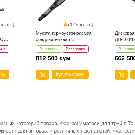
Отзывов)
(0 Отзывов)
иваемая
Дисковая пила Вихрь
Циркул
ДП-160/1200
ALTECO
рочка
В наличии
Рассрочка
В нали
662 500 сум
1 325
разу
Купить сразу
разных категорий товара. Фаскосниматели для труб в 
жности для оптовых и розничных покупателей. Фаскосни