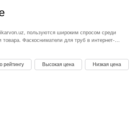
е
 ikarvon.uz, пользуются широким спросом среди
 товара. Фаскосниматели для труб в интернет-
торых постоянно расширяется. Мы доставляем
лучшая по Узбекистану стоимость, Фаскосниматели
представлена оптимальная цена для каждой позиции
о рейтингу
Высокая цена
Низкая цена