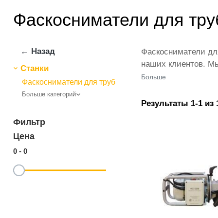
Фаскосниматели для тру
← Назад
Фаскосниматели для
наших клиентов. Мы
Станки
магазине представ
Больше
Фаскосниматели для труб
товар в любом коли
Больше категорий
для труб от ikarvo
Результаты 1-1 из 
из категории Фаско
Фильтр
Цена
0
-
0