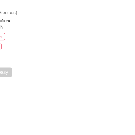
Отзывов)
айтек
1N
и
разу