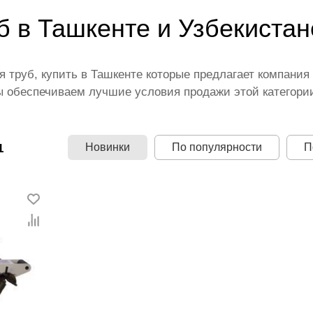
б в Ташкенте и Узбекистан
 труб, купить в Ташкенте которые предлагает компания
 обеспечиваем лучшие условия продажи этой категории
лены ведущими производителями и брендами, список ко
честве по всей территории страны. Все это дополняет 
n.uz — это самый широкий диапазон цен. Причем здесь 
Новинки
По популярности
П
1
сниматели для труб.