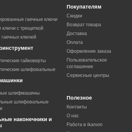
Покупателям
Скидки
ированные гаечные ключи
Возврат товара
 ключи с трещеткой
Доставка
 гаечных ключей
Оплата
оинструмент
Оформление заказа
Пользовательское
тические гайковерты
соглашение
тические шлифовальные
Сервисные центры
машинки
ные шлифмашины
Полезное
льные шлифовальные
Контакты
и
О нас
ьные наконечники и
Работа в ikarvon
ы