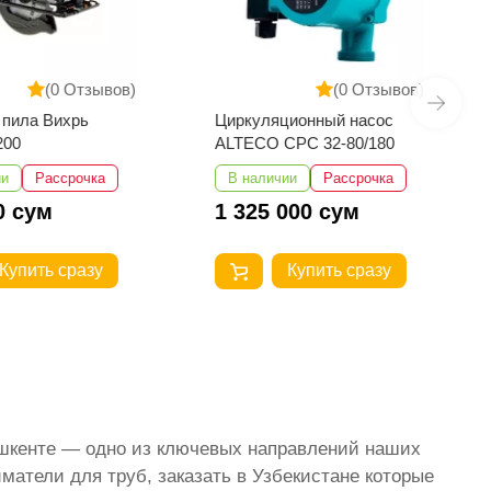
(0 Отзывов)
(0 Отзывов)
яционный насос
Ножовка Bosch GSA 1100
 CPC 32-80/180
E Professional
чии
Рассрочка
В наличии
Рассрочка
 000 сум
2 550 000 сум
Купить сразу
Купить сразу
Ташкенте — одно из ключевых направлений наших
матели для труб, заказать в Узбекистане которые