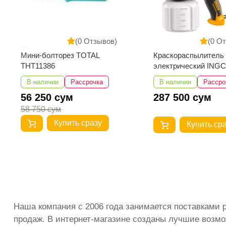
(0 Отзывов)
(0 
Краскораспылитель
Муфта термоусаж
электрический INGCO
соединительная
SPG3508 450 w
3СТп-10У-35...50
В наличии
Рассрочка
В наличии
Расс
287 500 сум
812 500 сум
Купить сразу
Купить с
Наша компания с 2006 года занимается поставками 
продаж. В интернет-магазине созданы лучшие возмо