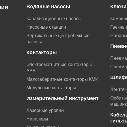
Водяные насосы
Ключи
рии
Канализационные насосы
Комбин
Насосные станции
Гаечные
о
Вертикальные центробежные
Наборы
насосы
Пневн
Контакторы
Пневма
Электромагнитные контакторы
Пневма
АВВ
Шлиф
Малогабаритные контакторы КМИ
Модульные контакторы
Ленточ
Измерительный инструмент
Орбита
машинк
Лазерные уровни
Кабел
Нивелиры
гильз