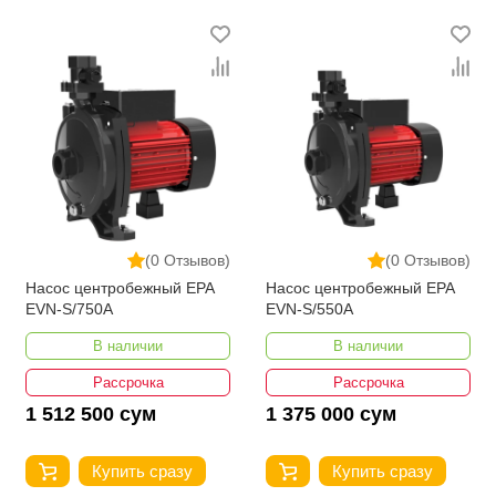
быструю и недорогую доставку консольно-
моноблочных насосов и других моделей. Мы
предоставляем клиентам выбор оптимального
способа оплаты и предлагаем услуги
квалифицированных консультантов. Все это
дополняют минимальные для Узбекистана цены
центробежных насосов и акции позволяющие
покупателям снизить затраты при совершении
покупок.
(0 Отзывов)
(0 Отзывов)
Насос центробежный EPA
Насос центробежный EPA
EVN-S/750A
EVN-S/550A
В наличии
В наличии
Рассрочка
Рассрочка
1 512 500 сум
1 375 000 сум
Купить сразу
Купить сразу