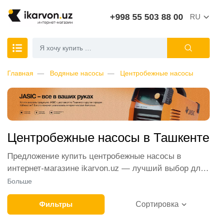
+998 55 503 88 00
RU
Главная
Водяные насосы
Центробежные насосы
Центробежные насосы в Ташкенте
Предложение купить центробежные насосы в
интернет-магазине ikarvon.uz — лучший выбор для
покупателей в Ташкенте и других городах
Больше
Узбекистана. В нашем каталоге представлены
самые востребованные модели от лидеров
Фильтры
Сортировка
мирового производства. Компания осуществляет