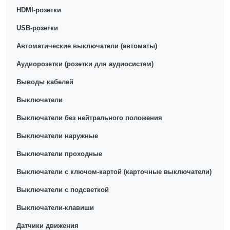
продажи этой категории товара. Розетки с
HDMI-розетки
выталкивателем в интернет-магазине представлены
ведущими производителями и брендами, список
USB-розетки
которых постоянно расширяется. Мы доставляем
Автоматические выключатели (автоматы)
товар в любом количестве по всей территории
Аудиорозетки (розетки для аудиосистем)
страны. Все это дополняет лучшая по Узбекистану
стоимость, Розетки с выталкивателем от ikarvon.uz
Выводы кабелей
— это самый широкий диапазон цен. Причем здесь
Выключатели
представлена оптимальная цена для каждой
позиции из категории Розетки с выталкивателем.
Выключатели без нейтрального положения
Выключатели наружные
Выключатели проходные
Выключатели с ключом-картой (карточные выключатели)
Выключатели с подсветкой
Выключатели-клавиши
Датчики движения