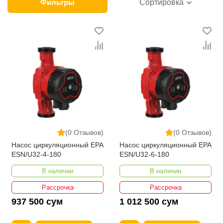
модели от Calpeda, Leo и других ведущих
Фильтры
Сортировка
производителей. У нас можно выбрать удобный
способ оплаты и приобрести циркуляционные
насосы оптом с доставкой во все регионы
Узбекистана. На сайте регулярно проводятся акции,
позволяющие сократить затраты покупателей. При
этом компания и без того предлагает минимальные
для Ташкента цены на насосы для отопления
разных видов. К преимуществам ikarvon.uz также
относятся услуги опытных консультантов.
(0 Отзывов)
(0 Отзывов)
Насос циркуляционный EPA
Насос циркуляционный EPA
ESN/U32-4-180
ESN/U32-6-180
В наличии
В наличии
Рассрочка
Рассрочка
937 500 сум
1 012 500 сум