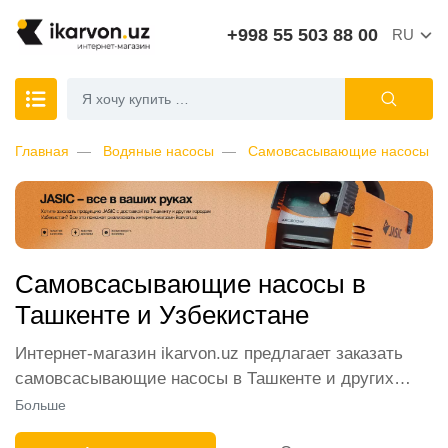
+998 55 503 88 00
RU
Главная
Водяные насосы
Самовсасывающие насосы
Самовсасывающие насосы в
Ташкенте и Узбекистане
Интернет-магазин ikarvon.uz предлагает заказать
самовсасывающие насосы в Ташкенте и других
городах РУз. Перед нашими покупателями открыты
Больше
самые широкие возможности. В каталоге