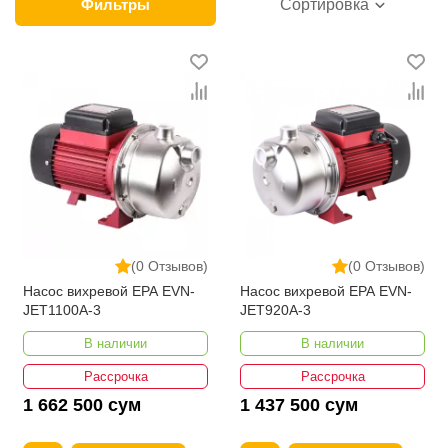
представлена лучшая продукция от ведущих
Фильтры
Сортировка
производителей. У нас можно выбрать удобный
способ оплаты и приобрести самовсасывающие
насосы оптом с доставкой во все регионы
Узбекистана. На сайте часто проводятся акции,
позволяющие сократить затраты покупателей. При
этом компания и без того предлагает минимальные
для Ташкента цены на самовсасывающие насосы
для воды. К преимуществам сервиса также
относятся услуги опытных консультантов.
(0 Отзывов)
(0 Отзывов)
Насос вихревой EPA EVN-
Насос вихревой EPA EVN-
JET1100A-3
JET920A-3
В наличии
В наличии
Рассрочка
Рассрочка
1 662 500 сум
1 437 500 сум