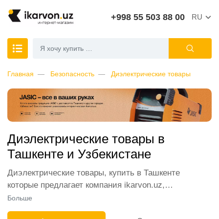
+998 55 503 88 00
RU
Главная
Безопасность
Диэлектрические товары
Диэлектрические товары в
Ташкенте и Узбекистане
Диэлектрические товары, купить в Ташкенте
которые предлагает компания ikarvon.uz,
пользуются широким спросом среди наших
Больше
клиентов. Мы обеспечиваем лучшие условия