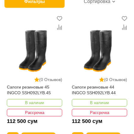
продажи этой категории товара. Диэлектрические
Фильтры
Сортировка
товары в интернет-магазине представлены
ведущими производителями и брендами, список
которых постоянно расширяется. Мы доставляем
товар в любом количестве по всей территории
страны. Все это дополняет лучшая по Узбекистану
стоимость, Диэлектрические товары от ikarvon.uz —
это самый широкий диапазон цен. Причем здесь
представлена оптимальная цена для каждой
позиции из категории Диэлектрические товары.
(0 Отзывов)
(0 Отзывов)
Сапоги резиновые 45
Сапоги резиновые 44
INGCO SSH092LYB.45
INGCO SSH092LYB.44
В наличии
В наличии
Рассрочка
Рассрочка
112 500 сум
112 500 сум