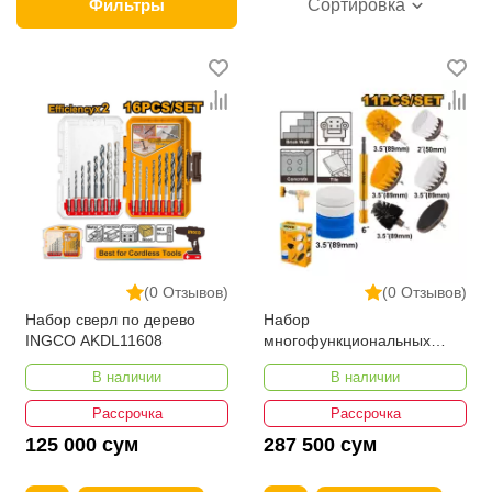
продажи этой категории товара. Расходные
Фильтры
Сортировка
материалы для установки дверей в интернет-
магазине представлены ведущими
производителями и брендами, список которых
постоянно расширяется. Мы доставляем товар в
любом количестве по всей территории страны. Все
это дополняет лучшая по Узбекистану стоимость,
Расходные материалы для установки дверей от
ikarvon.uz — это самый широкий диапазон цен.
Причем здесь представлена оптимальная цена для
каждой позиции из категории Расходные материалы
(0 Отзывов)
(0 Отзывов)
для установки дверей.
Набор сверл по дерево
Набор
INGCO AKDL11608
многофункциональных
щетков INGCO WCB1101
В наличии
В наличии
Рассрочка
Рассрочка
125 000 сум
287 500 сум