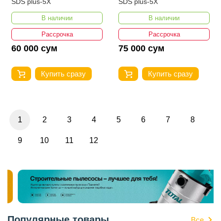
SDS plus-5X
SDS plus-5X
В наличии
В наличии
Рассрочка
Рассрочка
60 000 сум
75 000 сум
Купить сразу
Купить сразу
1
2
3
4
5
6
7
8
9
10
11
12
Популярные товары
Все