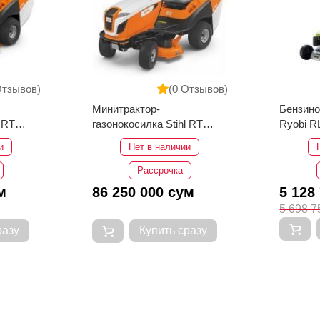
Отзывов)
(0 Отзывов)
Минитрактор-
Бензино
 RT
газонокосилка Stihl RT
Ryobi R
5097 C
и
Нет в наличии
Рассрочка
м
86 250 000 сум
5 128
5 698 7
разу
Купить сразу