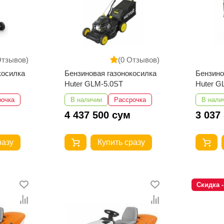
Отзывов)
(0 Отзывов)
косилка
Бензиновая газонокосилка
Бензино
Huter GLM-5.0ST
Huter G
рочка
В наличии
Рассрочка
В нали
4 437 500 сум
3 037
разу
Купить сразу
Скидка 