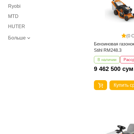
Ryobi
MTD
HUTER
(0 
Больше
Бензиновая газоно
Stihl RM248.3
В наличии
Расс
9 462 500 сум
Купить с