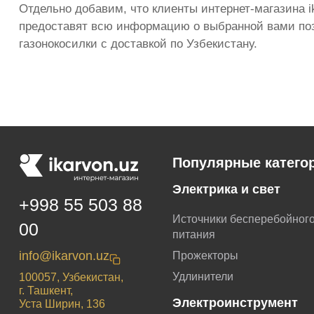
Отдельно добавим, что клиенты интернет-магазина i
предоставят всю информацию о выбранной вами пози
газонокосилки с доставкой по Узбекистану.
Популярные катего
Электрика и свет
+998 55 503 88
Источники бесперебойног
00
питания
info@ikarvon.uz
Прожекторы
Удлинители
100057, Узбекистан,
г. Ташкент,
Электроинструмент
Уста Ширин, 136