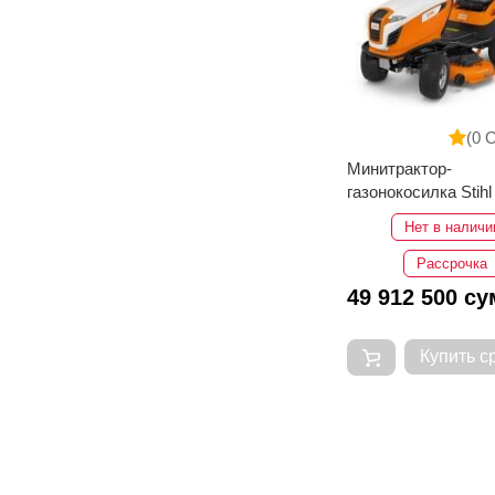
(0 
Минитрактор-
газонокосилка Stihl
4082
Нет в наличи
Рассрочка
49 912 500 су
Купить с