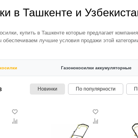
ки в Ташкенте и Узбекиста
осилки, купить в Ташкенте которые предлагает компани
 обеспечиваем лучшие условия продажи этой категории 
лены ведущими производителями и брендами, список ко
честве по всей территории страны. Все это дополняет 
karvon.uz — это самый широкий диапазон цен. Причем з
косилки
Газонокосилки аккумуляторные
ии Бензиновые газонокосилки.
Новинки
По популярности
П
8