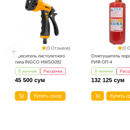
(0 Отзывов)
(0 
Ороситель пистолетного
Огнетушитель пор
типа INGCO HWSG092
РИФ ОП-4
В наличии
Рассрочка
В наличии
Расс
45 500 сум
132 125 сум
Купить сразу
Купить с