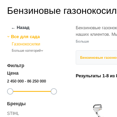
Бензиновые газонокосил
← Назад
Бензиновые газонок
наших клиентов. Мы
Все для сада
магазине представ
Больше
Газонокосилки
товар в любом коли
Больше категорий
газонокосилки от i
Бензиновые газоно
позиции из категор
Фильтр
Цена
Результаты 1-8 из 
2 450 000
-
86 250 000
Бренды
STIHL