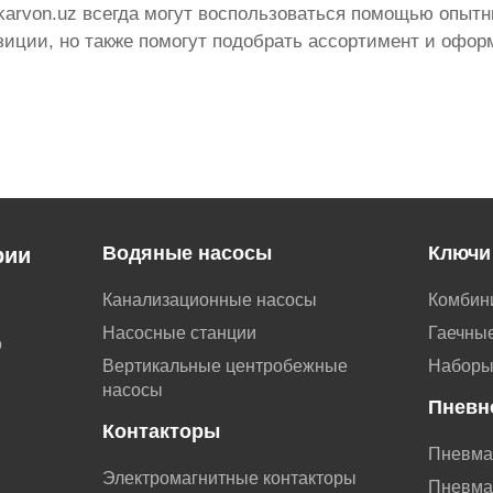
karvon.uz всегда могут воспользоваться помощью опытн
ции, но также помогут подобрать ассортимент и оформ
Водяные насосы
Ключи
рии
Канализационные насосы
Комбин
Насосные станции
Гаечные
о
Вертикальные центробежные
Наборы
насосы
Пневн
Контакторы
Пневма
Электромагнитные контакторы
Пневма