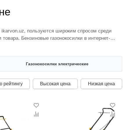
не
я ikarvon.uz, пользуются широким спросом среди
товара. Бензиновые газонокосилки в интернет-
торых постоянно расширяется. Мы доставляем
лучшая по Узбекистану стоимость, Бензиновые
десь представлена оптимальная цена для каждой
Газонокосилки электрические
о рейтингу
Высокая цена
Низкая цена