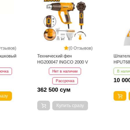
Отзывов)
(0 Отзывов)
ошковый
Технический фен
Шпател
HG200047 INGCO 2000 V
HPUT68
рочка
Нет в наличии
В нали
10 00
Рассрочка
362 500 сум
разу
Купить сразу